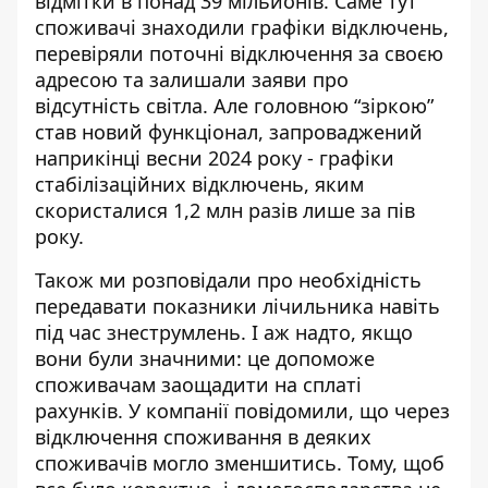
відмітки в понад 39 мільйонів. Саме тут
споживачі знаходили графіки відключень,
перевіряли поточні відключення за своєю
адресою та залишали заяви про
відсутність світла. Але головною “зіркою”
став новий функціонал, запроваджений
наприкінці весни 2024 року - графіки
стабілізаційних відключень, яким
скористалися 1,2 млн разів лише за пів
року.
Також ми розповідали про необхідність
передавати показники лічильника навіть
під час знеструмлень. І аж надто, якщо
вони були значними: це допоможе
споживачам
заощадити на сплаті
рахунків
. У компанії повідомили, що через
відключення споживання в деяких
споживачів могло зменшитись. Тому, щоб