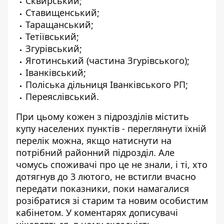
Сквирський;
Ставищенський;
Таращанський;
Тетіївський;
Згурівський;
Яготинський (частина Згурівського);
Іванківський;
Поліська дільниця Іванківського РП;
Переяслівський.
При цьому кожен з підрозділів містить
купу населених пунктів - переглянути їхній
перелік можна, якщо натиснути на
потрібний районний підрозділ. Але
чомусь споживачі про це не знали, і ті, хто
дотягнув до 3 лютого, не встигли вчасно
передати показники, поки намагалися
розібратися зі старим та новим особистим
кабінетом. У коментарях дописувачі