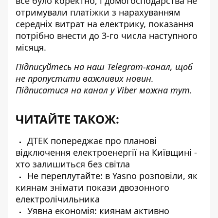
все було коректно, і домогосподарства не
отримували платіжки з нарахуванням
середніх витрат на електрику, показання
потрібно внести до 3-го числа наступного
місяця.
Підписуйтесь на наш
Telegram-канал
, щоб
не пропустити важливих новин.
Підписатися на канал у Viber можна
тут
.
ЧИТАЙТЕ ТАКОЖ:
ДТЕК попереджає про планові
відключення електроенергії на Київщині -
хто залишиться без світла
Не переплутайте: в Yasno розповіли, як
киянам знімати покази двозонного
електролічильника
Уявна економія: киянам активно