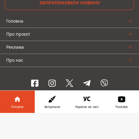
ЗАПРОПОНУВАТИ НОВИНУ
Головна
Про проєкт
Реклама
Про нас
Інформатор проекти
Головна
Актуально
Україна на часі
Youtube
Інформатор-Україна
Geek
Гроші
Авто
Інформатор у
Завантажити
телефоні
👉
© 2016-2026 Informator