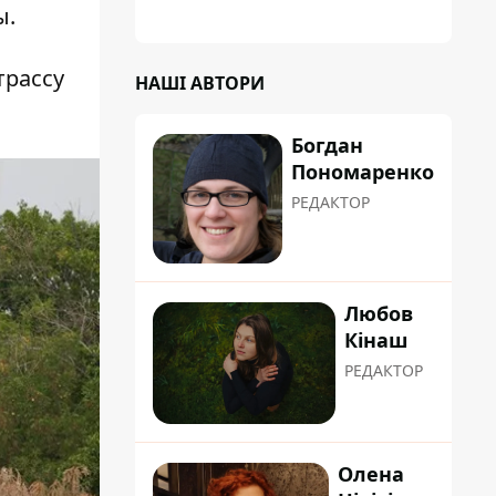
планували пізніше отримати "в
ы.
обслуговування" земельну ділянку
трассу
НАШІ АВТОРИ
Богдан
Пономаренко
РЕДАКТОР
Любов
Кінаш
РЕДАКТОР
Олена