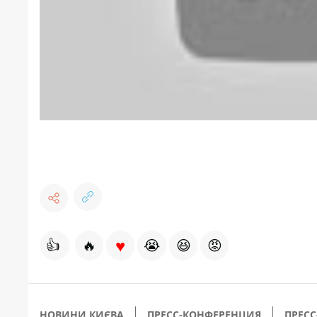
♥
👍
🔥
😭
😆
😡
НОВИНИ КИЄВА
ПРЕСС-КОНФЕРЕНЦИЯ
ПРЕСС