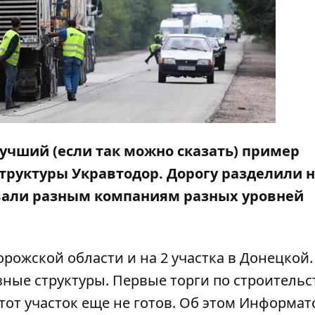
 лучший (если так можно сказать) пример
труктуры Укравтодор. Дорогу разделили н
овали разным компаниям разных уровней
орожской области и на 2 участка в Донецкой.
зные структуры. Первые торги по строительс
 этот участок еще не готов. Об этом Информат