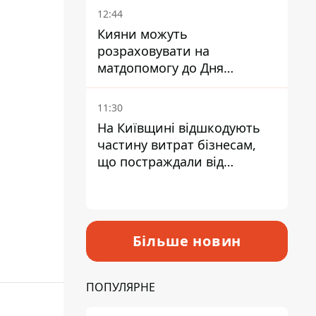
12:44
Кияни можуть
розраховувати на
матдопомогу до Дня
незалежності - кому її
дадуть
11:30
На Київщині відшкодують
частину витрат бізнесам,
що постраждали від
прильотів ракет
Більше новин
ПОПУЛЯРНЕ