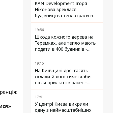
KAN Development Ігоря
Ніконова зреклася
будівництва теплотраси на
Теремках
19:56
Шкода кожного дерева на
Теремках, але тепло мають
подати в 400 будинків -
депутатка Київради
19:15
На Київщині досі гасять
склади й логістичні хаби
після прильотів ракет -
ДСНС
ренція:
17:41
У центрі Києва викрили
тися»
одну з наймасштабніших