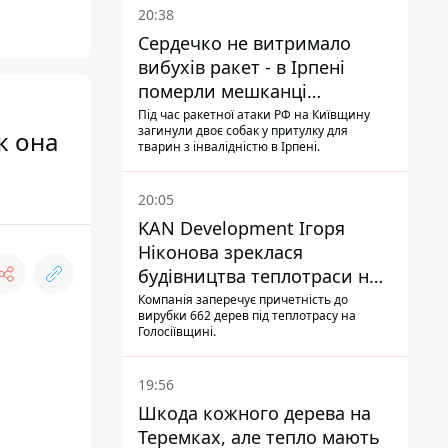
20:38
Сердечко не витримало
вибухів ракет - в Ірпені
померли мешканці
притулку для собак з
Під час ракетної атаки РФ на Київщину
загинули двоє собак у притулку для
к она
інвалідністю
тварин з інвалідністю в Ірпені.
20:05
KAN Development Ігоря
Ніконова зреклася
будівництва теплотраси на
Теремках
Компанія заперечує причетність до
вирубки 662 дерев під теплотрасу на
Голосіївщині.
19:56
Шкода кожного дерева на
Теремках, але тепло мають