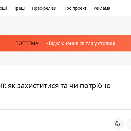
оші
Треш
Прес-релізи
Про проект
Реклама
ТОПТЕМА:
Відключення світла у столиці
ї: як захиститися та чи потрібно
👍