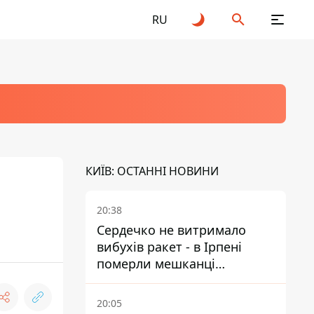
RU
КИЇВ: ОСТАННІ НОВИНИ
20:38
Сердечко не витримало
вибухів ракет - в Ірпені
померли мешканці
притулку для собак з
інвалідністю
20:05