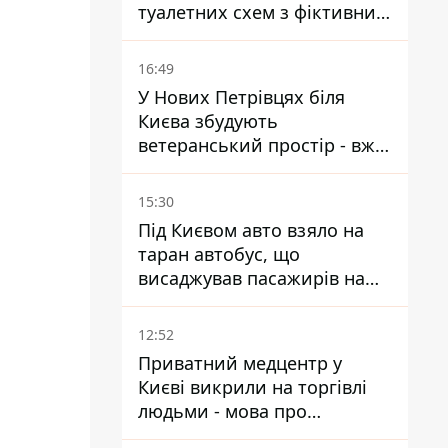
туалетних схем з фіктивним
будинком
16:49
У Нових Петрівцях біля
Києва збудують
ветеранський простір - вже
знайшли проєктанта
15:30
Під Києвом авто взяло на
таран автобус, що
висаджував пасажирів на
зупинці - пасажирка в
лікарні
12:52
Приватний медцентр у
Києві викрили на торгівлі
людьми - мова про
сурогатне материнство