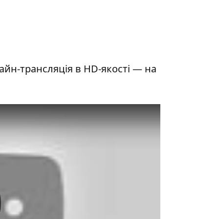
йн-трансляція в HD-якості — на
y