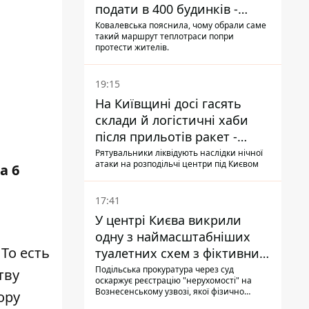
подати в 400 будинків -
депутатка Київради
Ковалевська пояснила, чому обрали саме
такий маршрут теплотраси попри
протести жителів.
19:15
На Київщині досі гасять
склади й логістичні хаби
після прильотів ракет -
ДСНС
Рятувальники ліквідують наслідки нічної
атаки на розподільчі центри під Києвом
а 6
17:41
У центрі Києва викрили
одну з наймасштабніших
 То есть
туалетних схем з фіктивним
будинком
Подільська прокуратура через суд
тву
оскаржує реєстрацію "нерухомості" на
Вознесенському узвозі, якої фізично
ору
ніколи не існувало: під неї, ймовірно,