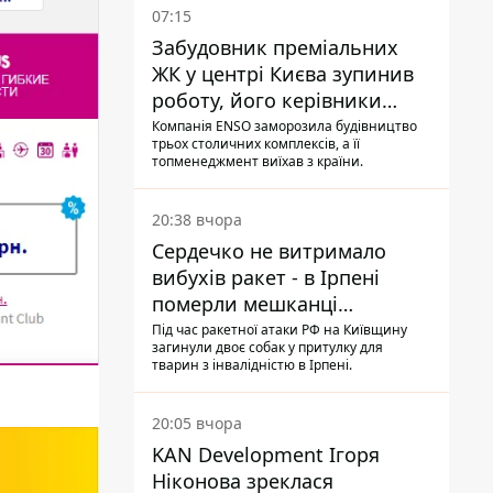
07:15
Забудовник преміальних
ЖК у центрі Києва зупинив
роботу, його керівники
втекли з України - Bihus.info
Компанія ENSO заморозила будівництво
трьох столичних комплексів, а її
топменеджмент виїхав з країни.
20:38 вчора
Сердечко не витримало
вибухів ракет - в Ірпені
померли мешканці
притулку для собак з
Під час ракетної атаки РФ на Київщину
загинули двоє собак у притулку для
інвалідністю
тварин з інвалідністю в Ірпені.
20:05 вчора
KAN Development Ігоря
Ніконова зреклася