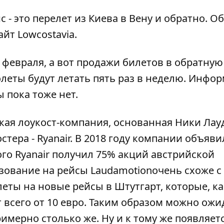
- это перелет из Киева в Вену и обратно. Об
сайт
Lowcostavia
.
 февраля, а вот продажи билетов в обратную
молеты будут летать пять раз в неделю. Инфо
 пока тоже нет.
ская лоукост-компания, основанная Ники Лау
стера - Ryanair. В 2018 году компании объяви
ого Ryanair получил 75% акций австрийской
зование на рейсы Laudamotionочень схоже с
еты на новые рейсы в Штутгарт, которые, ка
т всего от 10 евро. Таким образом можно ожи
римерно столько же. Ну и к тому же появляет