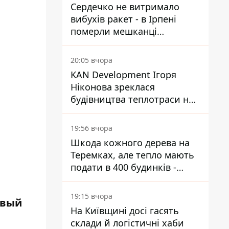
Сердечко не витримало
вибухів ракет - в Ірпені
померли мешканці
притулку для собак з
інвалідністю
20:05 вчора
KAN Development Ігоря
Ніконова зреклася
будівництва теплотраси на
Теремках
19:56 вчора
Шкода кожного дерева на
Теремках, але тепло мають
подати в 400 будинків -
депутатка Київради
19:15 вчора
рвый
На Київщині досі гасять
склади й логістичні хаби