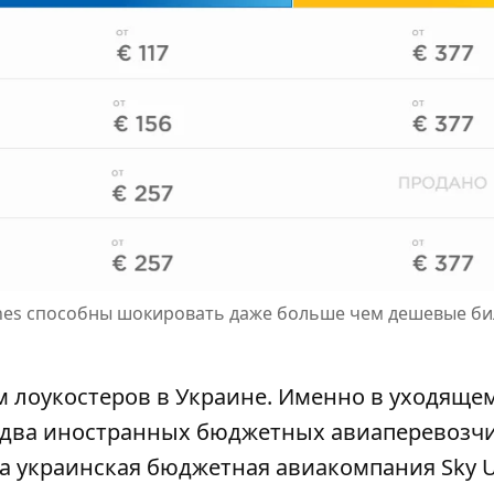
lines способны шокировать даже больше чем дешевые би
ом лоукостеров в Украине. Именно в уходяще
 два иностранных бюджетных авиаперевозчи
 украинская бюджетная
авиакомпания Sky U