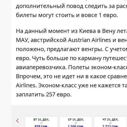
дополнительный повод следить за рас
билеты могут стоить и вовсе 1 евро.
На данный момент из Киева в Вену ле
МАУ, австрийской Austrian Airlines и в
положено, предлагают венгры. С учето
евро. Чуть больше по карману путеше
авиаперевозчика. Полеты эконом-класс
Впрочем, это не идет ни в какое сравн
Airlines. Эконом-класс уже не кажется
заплатить 257 евро.