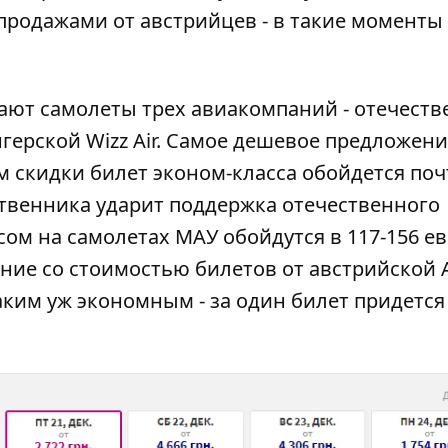
продажами от австрийцев - в такие моменты
тают самолеты трех авиакомпаний - отечест
енгерской Wizz Air. Самое дешевое предложени
м скидки билет эконом-класса обойдется поч
ственника ударит поддержка отечественного
ом на самолетах МАУ обойдутся в 117-156 ев
ение со стоимостью билетов от австрийской A
 таким уж экономным - за один билет придется