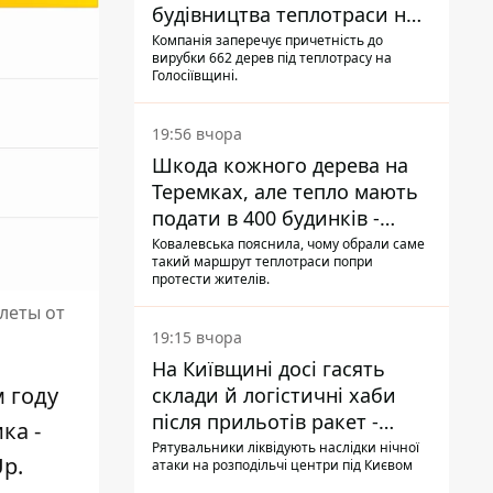
будівництва теплотраси на
Теремках
Компанія заперечує причетність до
вирубки 662 дерев під теплотрасу на
Голосіївщині.
19:56 вчора
Шкода кожного дерева на
Теремках, але тепло мають
подати в 400 будинків -
депутатка Київради
Ковалевська пояснила, чому обрали саме
такий маршрут теплотраси попри
протести жителів.
леты от
19:15 вчора
На Київщині досі гасять
м году
склади й логістичні хаби
після прильотів ракет -
ка -
ДСНС
Рятувальники ліквідують наслідки нічної
p.
атаки на розподільчі центри під Києвом