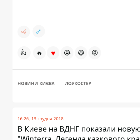
♥
👍
🔥
😭
😆
😡
НОВИНИ КИЄВА
ЛОУКОСТЕР
16:26, 13 грудня 2018
В Киеве на ВДНГ показали новую
"Winterra. Легенда казкового кр