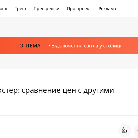
оші
Треш
Прес-релізи
Про проект
Реклама
ТОПТЕМА:
Відключення світла у столиці
стер: сравнение цен с другими
👍