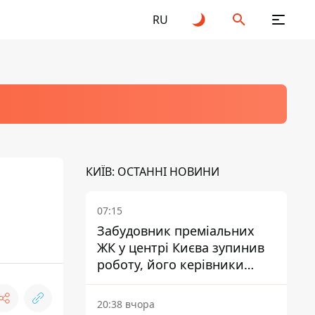
RU
КИЇВ: ОСТАННІ НОВИНИ
07:15
Забудовник преміальних
ЖК у центрі Києва зупинив
роботу, його керівники
втекли з України - Bihus.info
20:38 вчора