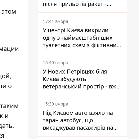
після прильотів ракет -
 этом
ДСНС
17:41 вчора
У центрі Києва викрили
одну з наймасштабніших
туалетних схем з фіктивним
рмации
будинком
16:49 вчора
У Нових Петрівцях біля
дой,
Києва збудують
ли о
ветеранський простір - вже
знайшли проєктанта
15:30 вчора
 таким
Під Києвом авто взяло на
к и
таран автобус, що
дать,
висаджував пасажирів на
ся
зупинці - пасажирка в