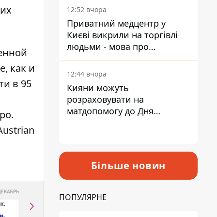
лікарні
 их
12:52 вчора
Приватний медцентр у
Києві викрили на торгівлі
людьми - мова про
венной
сурогатне материнство
е, как и
12:44 вчора
ти в 95
Кияни можуть
розраховувати на
матдопомогу до Дня
ро.
незалежності - кому її
ustrian
дадуть
Більше новин
ПОПУЛЯРНЕ