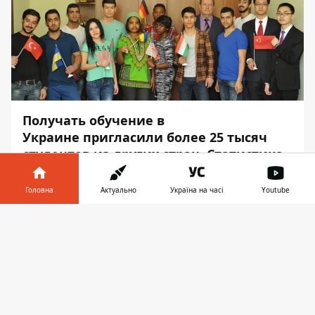
Получать обучение в
Украине пригласили более 25 тысяч
студентов из других стран. Статистика
наведена за 7 месяцев 2018 года.
Головна
Актуально
Україна на часі
Youtube
С января по июль учиться в Украине
пригласили 25 тысяч 263 студента-
Інформатор у
Завантажити
иностранца. Об этом сообщает
телефоні
👉
Информатор
со ссылкой на пресс-
службу Министерства образования и
науки.
Наибольший спрос на получение высшего