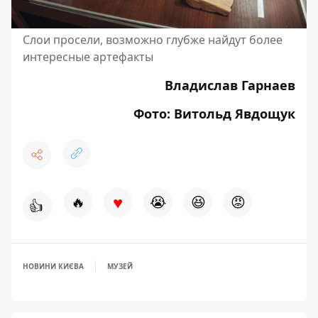
Слои просели, возможно глубже найдут более
интересные артефакты
Владислав Гарнаев
Фото: Витольд Явдощук
♥
🔥
😭
😆
😡
👍
НОВИНИ КИЄВА
МУЗЕЙ