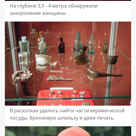
На глубине 3,5 - 4 метра обнаружили
захоронение женщины
В раскопках удалось найти части керамической
посуды, бронзовую шпильку и даже печать