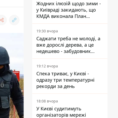
Жодних ілюзій щодо зими -
у Київраді закидають, що
КМДА виконала План
стійкості на 20%
19:30 вчора
Саджати треба не молоді, а
вже дорослі дерева, а це
недешево - забудовник
Ніконов
19:12 вчора
Спека триває, у Києві -
одразу три температурні
рекорди за день
18:08 вчора
У Києві судитимуть
організаторів мережі