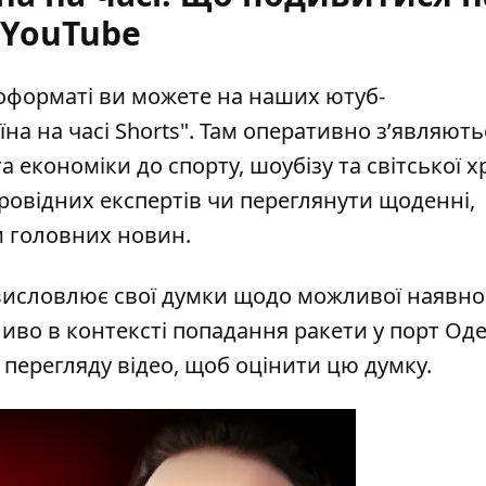
YouTube
еоформаті ви можете на наших ютуб-
їна на часі Shorts"
. Там оперативно зʼявляють
та економіки до спорту, шоубізу та світської х
ровідних експертів чи переглянути щоденні,
и головних новин.
висловлює свої думки щодо можливої наявно
иво в контексті попадання ракети у порт Оде
перегляду відео, щоб оцінити цю думку.