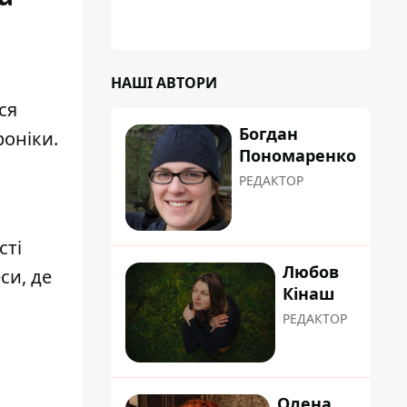
НАШІ АВТОРИ
ся
Богдан
роніки.
Пономаренко
РЕДАКТОР
сті
Любов
си, де
Кінаш
РЕДАКТОР
Олена