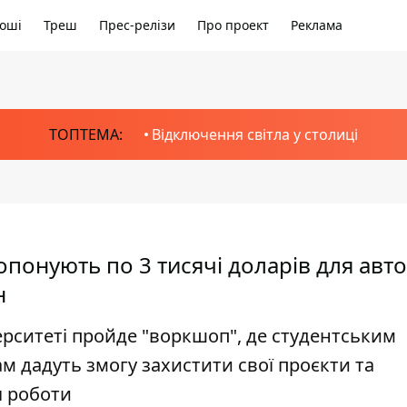
оші
Треш
Прес-релізи
Про проект
Реклама
ТОПТЕМА:
Відключення світла у столиці
опонують по 3 тисячі доларів для авто
н
ерситеті пройде "воркшоп", де студентським
 дадуть змогу захистити свої проєкти та
я роботи