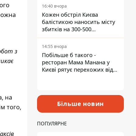
ого
16:40 вчора
 можна
Кожен обстріл Києва
балістикою наносить місту
збитків на 300-500
мільйонів - Петро
Пантелеєв
14:55 вчора
обот з
Побільше б такого -
ликає
ресторан Мама Манана у
Києві рятує перехожих від
спеки
, на
Більше новин
м того,
ПОПУЛЯРНЕ
аксів