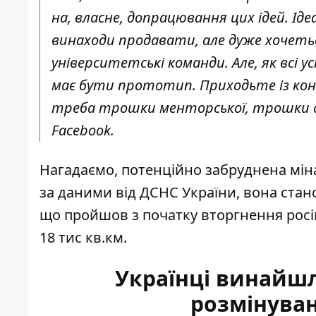
на, власне, допрацювання цих ідей. Ід
винаходи продавати, але дуже хочетьс
університетські команди. Але, як всі у
має бути прототип. Приходьте із кон
треба трошки менторської, трошки фі
Facebook.
Нагадаємо, потенційно забруднена мінам
за даними від ДСНС України, вона стано
що пройшов з початку вторгнення рос
18 тис кв.км
.
Українці винайш
розмінуван