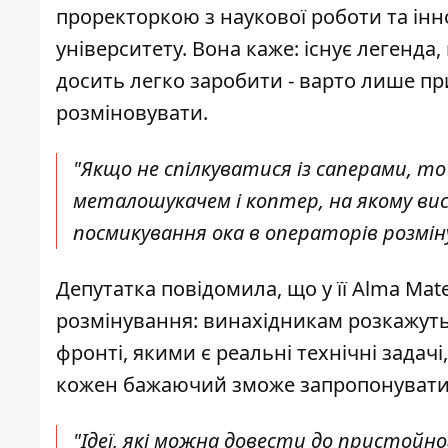
проректоркою з наукової роботи та ін
університету. Вона каже: існує легенда
досить легко заробити - варто лише пр
розміновувати.
"Якщо не спілкуватися із саперами, то
металошукачем і коптер, на якому ви
посмикування ока в операторів розмінув
Депутатка повідомила, що у її Alma Mat
розмінування: винахідникам розкажуть
фронті, якими є реальні технічні задач
кожен бажаючий зможе запропонувати 
"Ідеї, які можна довести до пристойн