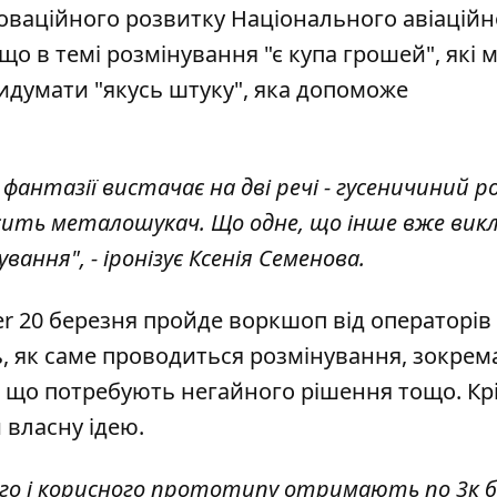
новаційного розвитку Національного авіаційн
, що
в темі розмінування "є купа грошей"
, які
идумати "якусь штуку", яка допоможе
 фантазії вистачає на дві речі - гусеничиний р
сить металошукач. Що одне, що інше вже вик
ання", - іронізує Ксенія Семенова.
er 20 березня пройде воркшоп від операторів
, як саме проводиться розмінування, зокрема
і, що потребують негайного рішення тощо. Крі
власну ідею.
ого і корисного прототипу отримають по 3к б