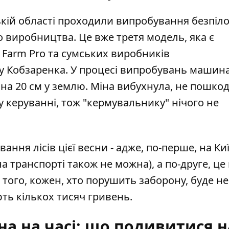
кій області
проходили випробування безпіло
 виробництва. Це вже третя модель, яка є
E Farm Pro та сумських виробників
ду Кобзаренка. У процесі випробувань машин
 на 20 см у землю. Міна вибухнула, не пошк
 керуванні, тож "кермувальнику" нічого не
вання лісів цієї весни
- адже, по-перше, на К
а транспорті також не можна), а по-друге, це
 того, кожен, хто порушить заборону, буде н
ють кількох тисяч гривень.
на на часі: що подивитися н