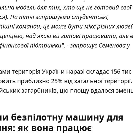
еальна модель для тих, хто ще не готовий свої
я). На пітчі запрошуємо студентські,
спішні команди, це може бути мікс різних людей
цепцією, над якою ви готові працювати, але 
нансової підтримки", - запрошує Семенова у
и територія України наразі складає 156 тис к
вить приблизно 25% від загальної території. 
ійських загарбників, цю площу
вдалося змен
ли безпілотну машину для
ня: як вона працює