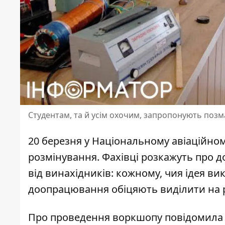
Студентам, та й усім охочим, запропонують позма
20 березня у Національному авіаційном
розмінування. Фахівці
розкажуть про до
від винахідників: кожному, чия ідея ви
доопрацювання обіцяють виділити на ро
Про проведення воркшопу повідомила д