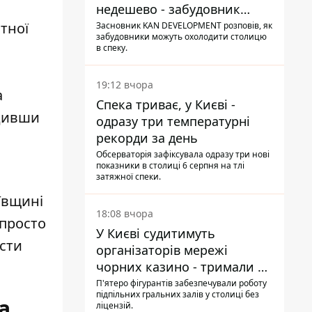
недешево - забудовник
Ніконов
тної
Засновник KAN DEVELOPMENT розповів, як
забудовники можуть охолодити столицю
в спеку.
19:12 вчора
а
Спека триває, у Києві -
одивши
одразу три температурні
рекорди за день
Обсерваторія зафіксувала одразу три нові
показники в столиці 6 серпня на тлі
затяжної спеки.
иївщині
18:08 вчора
 просто
У Києві судитимуть
ести
організаторів мережі
чорних казино - тримали 39
закладів
П'ятеро фігурантів забезпечували роботу
підпільних гральних залів у столиці без
а
ліцензій.