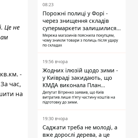
08:23
Порожні полиці у Форі -
через знищення складів
. Це не
супермаркети залишилися
без асортименту
Мережа магазинів пояснила покупцям,
вам
чому зникли товари з полиць після удару
по складах
19:56 вчора
Жодних ілюзій щодо зими -
в.км. -
у Київраді закидають, що
За час,
КМДА виконала План
стійкості на 20%
Депутат Вітренко заявив, що Київ
шити на
витратив лише п'яту частину коштів на
підготовку до зими.
19:30 вчора
Саджати треба не молоді, а
вже дорослі дерева, а це