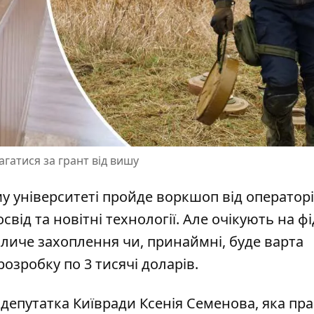
гатися за грант від вишу
у університеті пройде воркшоп від оператор
свід та новітні технології
. Але очікують на фі
кличе захоплення чи, принаймні, буде варта
зробку по 3 тисячі доларів.
епутатка Київради Ксенія Семенова, яка пр