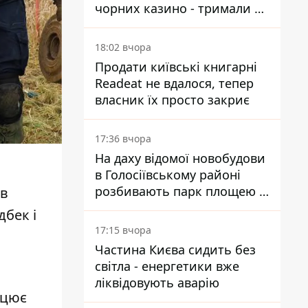
чорних казино - тримали 39
закладів
18:02 вчора
Продати київські книгарні
Readeat не вдалося, тепер
власник їх просто закриє
17:36 вчора
На даху відомої новобудови
в Голосіївському районі
розбивають парк площею в
ів
гектар
дбек і
17:15 вчора
Частина Києва сидить без
світла - енергетики вже
ліквідовують аварію
ацює