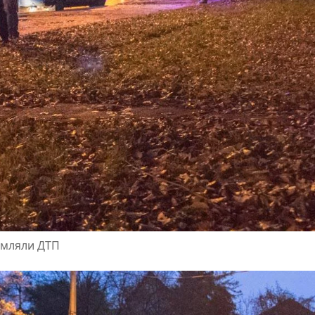
рмляли ДТП