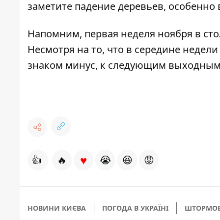
заметите падение деревьев, особенно 
Напомним, первая неделя ноября в ст
Несмотря на то, что в середине недел
знаком минус, к следующим выходным
♥
👍
🔥
😭
😆
😡
НОВИНИ КИЄВА
ПОГОДА В УКРАЇНІ
ШТОРМОВ