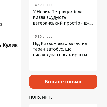
16:49 вчора
У Нових Петрівцях біля
Києва збудують
ветеранський простір - вже
о
знайшли проєктанта
15:30 вчора
Під Києвом авто взяло на
ь Кулик
таран автобус, що
висаджував пасажирів на
зупинці - пасажирка в
лікарні
Більше новин
ПОПУЛЯРНЕ