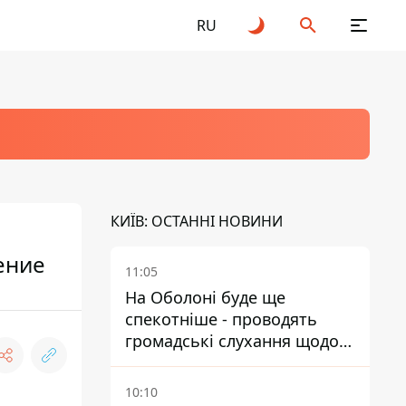
RU
КИЇВ: ОСТАННІ НОВИНИ
ение
11:05
На Оболоні буде ще
спекотніше - проводять
громадські слухання щодо
храму УГКЦ на Північній
10:10