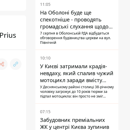
11:05
На Оболоні буде ще
спекотніше - проводять
громадські слухання щодо
храму УГКЦ на Північній
Prius
7 серпня в Оболонській РДА відбудеться
обговорення будівництва церкви на вул.
Північній
10:10
У Києві затримали крадія-
невдаху, який спалив чужий
мотоцикл заради вмісту
багажника
У Деснянському районі столиці 38-річному
чоловіку загрожує до 10 років тюрми за
підпал мотоцикла: він просто не зміг
зламати замок, і підпалив транспорт зі
злості
07:15
Забудовник преміальних
ЖК у центрі Києва зупинив