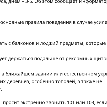
са, днем – 3-5. Об этом сообщает
Информато
 основные правила поведения в случае усил
рать с балконов и лоджий предметы, которые
едует держаться подальше от рекламных щито
я в ближайшем здании или естественном укр
х деревьев, особенно тополей, а также не
.
 просит экстренно звонить 101 или 103, есл