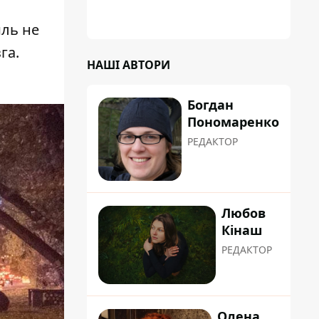
иль не
га.
НАШІ АВТОРИ
Богдан
Пономаренко
РЕДАКТОР
Любов
Кінаш
РЕДАКТОР
Олена