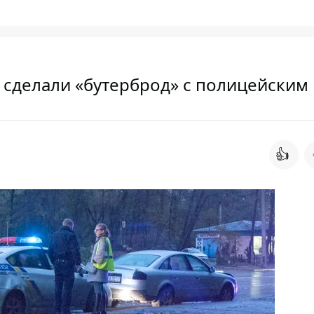
 сделали «бутерброд» c полицейским 
👍