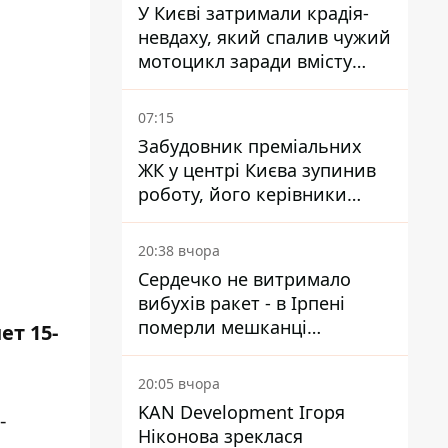
У Києві затримали крадія-
невдаху, який спалив чужий
мотоцикл заради вмісту
багажника
07:15
Забудовник преміальних
ЖК у центрі Києва зупинив
роботу, його керівники
втекли з України - Bihus.info
20:38 вчора
Сердечко не витримало
вибухів ракет - в Ірпені
померли мешканці
ет 15-
притулку для собак з
інвалідністю
20:05 вчора
KAN Development Ігоря
-
Ніконова зреклася