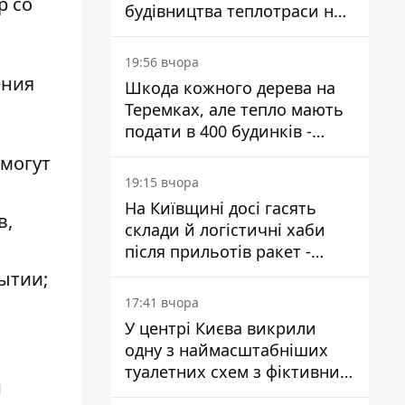
р
со
будівництва теплотраси на
Теремках
19:56 вчора
ения
Шкода кожного дерева на
Теремках, але тепло мають
подати в 400 будинків -
депутатка Київради
 могут
19:15 вчора
На Київщині досі гасять
в,
склади й логістичні хаби
після прильотів ракет -
ДСНС
ытии;
17:41 вчора
У центрі Києва викрили
одну з наймасштабніших
туалетних схем з фіктивним
и
будинком