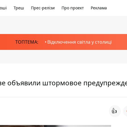
оші
Треш
Прес-релізи
Про проект
Реклама
ТОПТЕМА:
Відключення світла у столиці
еве объявили штормовое предупрежд
👍