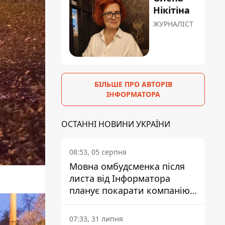
Нікітіна
ЖУРНАЛІСТ
БІЛЬШЕ ПРО АВТОРІВ
ІНФОРМАТОРА
ОСТАННІ НОВИНИ УКРАЇНИ
08:53, 05 серпня
Мовна омбудсменка після
листа від Інформатора
планує покарати компанію-
підрядника ПриватБанку
07:33, 31 липня