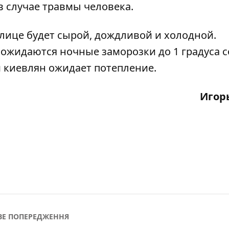
в случае травмы человека.
олице
будет сырой, дождливой и холодной
.
и ожидаются ночные заморозки до 1 градуса с
 киевлян ожидает потепление.
Игор
Е ПОПЕРЕДЖЕННЯ