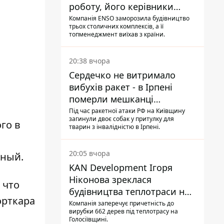
роботу, його керівники
втекли з України - Bihus.info
Компанія ENSO заморозила будівництво
трьох столичних комплексів, а її
топменеджмент виїхав з країни.
20:38 вчора
Сердечко не витримало
вибухів ракет - в Ірпені
померли мешканці
притулку для собак з
Під час ракетної атаки РФ на Київщину
загинули двоє собак у притулку для
інвалідністю
го в
тварин з інвалідністю в Ірпені.
20:05 вчора
ьный.
KAN Development Ігоря
Ніконова зреклася
 что
будівництва теплотраси на
орткара
Теремках
Компанія заперечує причетність до
вирубки 662 дерев під теплотрасу на
Голосіївщині.