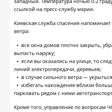
западный. Температура ночью 0-2 граду
ссылкой на пресс-службу мэрии.
Киевская служба спасения напоминает
ветра:
все окна домов плотно закрыть, уб
выпасть наружу;
если вы оказались на улице, то сл
линий электропередачи, деревьев;
в случае сильного ветра — укрытьс
избегать нахождения вблизи больши
парковать рядом с ними автотранспорт
Кроме того, управление по вопросам ЧС