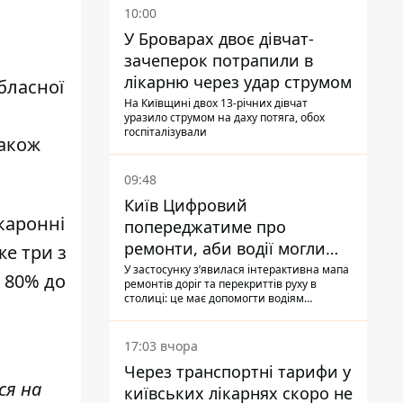
10:00
У Броварах двоє дівчат-
зачеперок потрапили в
лікарню через удар струмом
бласної
На Київщині двох 13-річних дівчат
уразило струмом на даху потяга, обох
госпіталізували
Також
09:48
Київ Цифровий
каронні
попереджатиме про
ремонти, аби водії могли
же три з
уникати ділянок із заторами
У застосунку зʼявилася інтерактивна мапа
 80% до
ремонтів доріг та перекриттів руху в
столиці: це має допомогти водіям
сформувати маршрути руху таким чином,
щоб не потрапити в затор
17:03 вчора
Через транспортні тарифи у
ся на
київських лікарнях скоро не