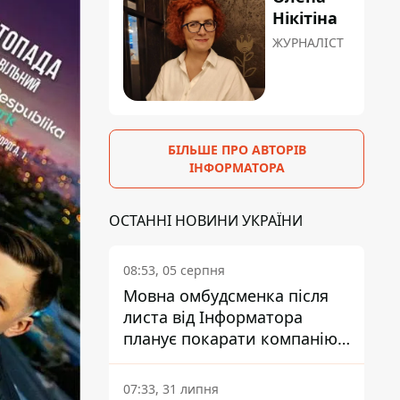
Нікітіна
ЖУРНАЛІСТ
БІЛЬШЕ ПРО АВТОРІВ
ІНФОРМАТОРА
ОСТАННІ НОВИНИ УКРАЇНИ
08:53, 05 серпня
Мовна омбудсменка після
листа від Інформатора
планує покарати компанію-
підрядника ПриватБанку
07:33, 31 липня