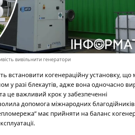
ивість вивільнити генератори
ють встановити когенераційну установку, що 
ом у разі блекаутів, адже вона одночасно ви
ста це важливий крок
у забезпеченні
зволила допомога міжнародних благодійників.
епломережа” має прийняти на баланс когене
ксплуатації.