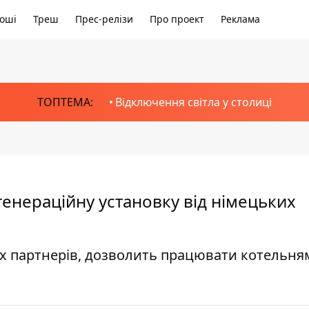
оші
Треш
Прес-релізи
Про проект
Реклама
ТОПТЕМА:
Відключення світла у столиці
енераційну установку від німецьких
х партнерів, дозволить працювати котельням