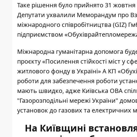
Таке рішення було прийнято 31 жовтня
Депутати ухвалили Меморандум про В
міжнародного співробітництва (GIZ) Г
підприємством «Обухіврайтепломережа
Міжнародна гуманітарна допомога буде
проєкту «Посилення стійкості міст у с
житлового фонду в Україні» А КП «Обу
роботи для забезпечення роботи устано
мають швидко, адже Київська ОВА спіл
"Газорозподільні мережі України" дом
установок до газових та електричних 
На Київщині встановля