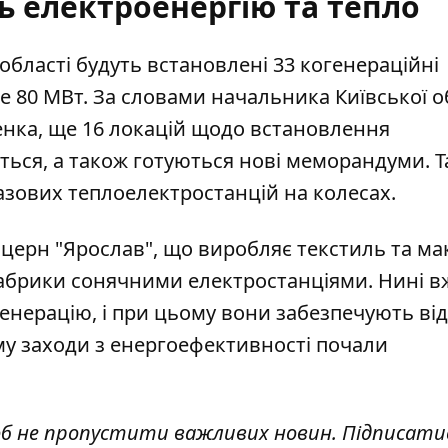
ь електроенергію та тепло
області будуть встановлені 33 когенераційні
е 80 МВт
. За словами начальника Київської о
ченка, ще 16 локацій щодо встановлення
ься, а також готуються нові меморандуми. 
азових теплоелектростанцій на колесах.
нцерн "Ярослав", що виробляє текстиль та ма
фабрики сонячними електростанціями
. Нині в
енерацію, і при цьому вони забезпечують від
му заходи з енергоефективності почали
об не пропустити важливих новин. Підписати