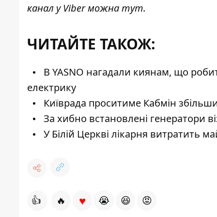
канал у Viber можна
тут
.
ЧИТАЙТЕ ТАКОЖ:
В YASNO нагадали киянам, що робит
електрику
Київрада проситиме Кабмін збільши
За хибно встановлені генератори ві
У Білій Церкві лікарня витратить м
♥
👍
🔥
😭
😆
😡