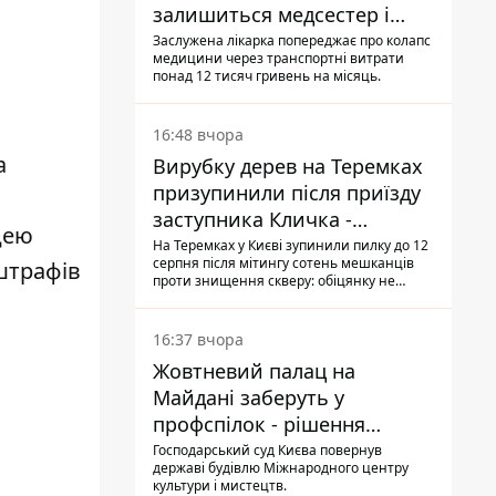
залишиться медсестер і
санітарок - професор
Заслужена лікарка попереджає про колапс
медицини через транспортні витрати
Голубовська
понад 12 тисяч гривень на місяць.
16:48 вчора
а
Вирубку дерев на Теремках
призупинили після приїзду
заступника Кличка -
цею
почався діалог
На Теремках у Києві зупинили пилку до 12
серпня після мітингу сотень мешканців
 штрафів
проти знищення скверу: обіцянку не
поновлювати роботи дав особисто
заступник Кличка, Петро Пантелеєв, що
прибув налагодити комунікацію
16:37 вчора
Жовтневий палац на
Майдані заберуть у
профспілок - рішення
Господарського суду
Господарський суд Києва повернув
державі будівлю Міжнародного центру
культури і мистецтв.