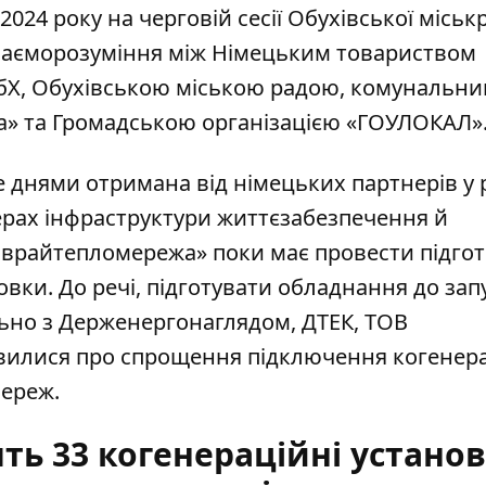
 2024 року
на черговій сесії Обухівської міськ
заєморозуміння між Німецьким товариством
мбХ, Обухівською міською радою, комунальн
» та Громадською організацією «ГОУЛОКАЛ»
 днями отримана від німецьких партнерів у
ферах інфраструктури життєзабезпечення й
хіврайтепломережа» поки має провести підгот
вки. До речі, підготувати обладнання до зап
ьно з Держенергонаглядом, ДТЕК, ТОВ
овилися про спрощення підключення когенер
мереж.
ть 33 когенераційні установ