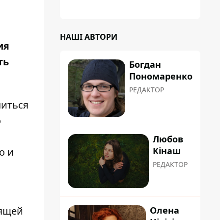
планували пізніше отримати "в
обслуговування" земельну ділянку
НАШІ АВТОРИ
ия
ть
Богдан
Пономаренко
РЕДАКТОР
читься
о
Любов
Кінаш
о и
РЕДАКТОР
оящей
Олена