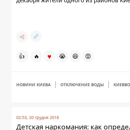
декабря жители одного из районов Кие
♥
👍
🔥
😭
😆
😡
НОВИНИ КИЄВА
ОТКЛЮЧЕНИЕ ВОДЫ
КИЕВВ
02:53, 20 грудня 2018
Детская наркомания: как опреде