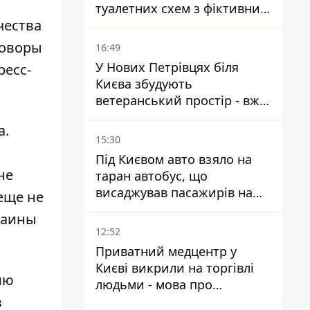
туалетних схем з фіктивним
чества
будинком
говоры
16:49
У Нових Петрівцях біля
ресс-
Києва збудують
ветеранський простір - вже
знайшли проєктанта
а.
15:30
Під Києвом авто взяло на
не
таран автобус, що
висаджував пасажирів на
еще не
зупинці - пасажирка в
раины
лікарні
12:52
Приватний медцентр у
Києві викрили на торгівлі
ию
людьми - мова про
в
сурогатне материнство