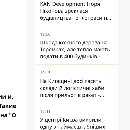
KAN Development Ігоря
Ніконова зреклася
будівництва теплотраси на
Теремках
19:56
Шкода кожного дерева на
Теремках, але тепло мають
подати в 400 будинків -
депутатка Київради
19:15
На Київщині досі гасять
склади й логістичні хаби
після прильотів ракет -
ии и,
ДСНС
Такие
17:41
на "О
У центрі Києва викрили
одну з наймасштабніших