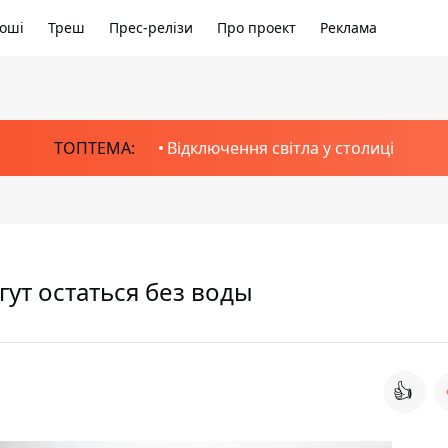
оші
Треш
Прес-релізи
Про проект
Реклама
ТОПТЕМА:
Відключення світла у столиці
ут остаться без воды
👍