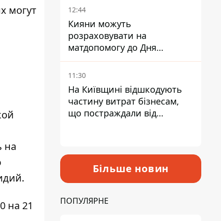
их могут
12:44
Кияни можуть
розраховувати на
матдопомогу до Дня
незалежності - кому її
дадуть
11:30
На Київщині відшкодують
частину витрат бізнесам,
що постраждали від
кой
прильотів ракет
 на
ю
Більше новин
идий.
ПОПУЛЯРНЕ
20 на 21