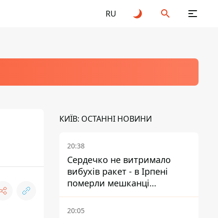
RU
КИЇВ: ОСТАННІ НОВИНИ
20:38
Сердечко не витримало
вибухів ракет - в Ірпені
померли мешканці
притулку для собак з
інвалідністю
20:05