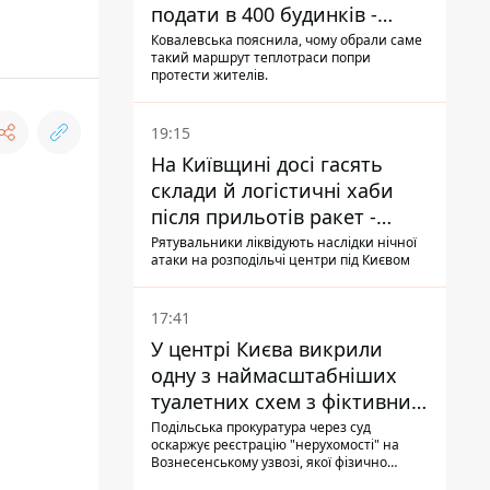
подати в 400 будинків -
депутатка Київради
Ковалевська пояснила, чому обрали саме
такий маршрут теплотраси попри
протести жителів.
19:15
На Київщині досі гасять
склади й логістичні хаби
після прильотів ракет -
ДСНС
Рятувальники ліквідують наслідки нічної
атаки на розподільчі центри під Києвом
17:41
У центрі Києва викрили
одну з наймасштабніших
туалетних схем з фіктивним
будинком
Подільська прокуратура через суд
оскаржує реєстрацію "нерухомості" на
Вознесенському узвозі, якої фізично
ніколи не існувало: під неї, ймовірно,