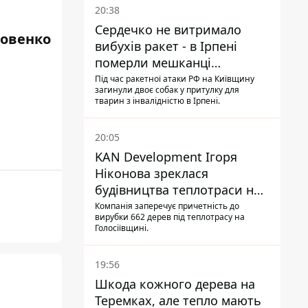
20:38
Сердечко не витримало
ровенко
вибухів ракет - в Ірпені
померли мешканці
притулку для собак з
Під час ракетної атаки РФ на Київщину
загинули двоє собак у притулку для
інвалідністю
тварин з інвалідністю в Ірпені.
20:05
KAN Development Ігоря
Ніконова зреклася
будівництва теплотраси на
Теремках
Компанія заперечує причетність до
вирубки 662 дерев під теплотрасу на
Голосіївщині.
19:56
Шкода кожного дерева на
Теремках, але тепло мають