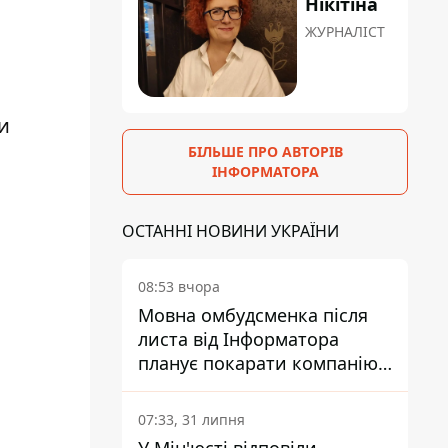
Нікітіна
ЖУРНАЛІСТ
и
БІЛЬШЕ ПРО АВТОРІВ
ІНФОРМАТОРА
ОСТАННІ НОВИНИ УКРАЇНИ
08:53 вчора
Мовна омбудсменка після
листа від Інформатора
планує покарати компанію-
підрядника ПриватБанку
07:33, 31 липня