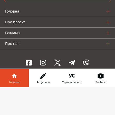
Головна
Про проєкт
Реклама
Про нас
Інформатор проекти
Головна
Актуально
Україна на часі
Youtube
Інформатор-Україна
Geek
Гроші
Авто
Інформатор у
Завантажити
телефоні
👉
© 2016-2026 Informator