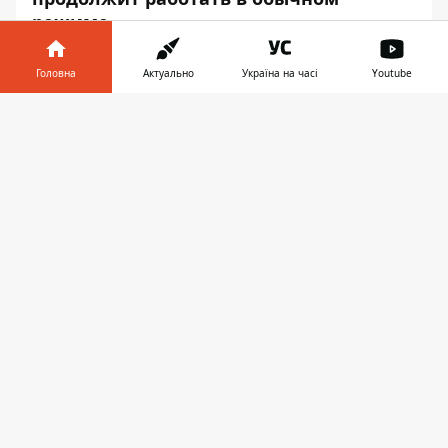
режиме.
Ремонт продлится до 22 января 2020 года.
Головна
Актуально
Україна на часі
Youtube
Об этом
Информатору
стало известно из
сообщения на сайте КГГА.
Інформатор у
Завантажити
телефоні
👉
в обычном
режиме, однако в пиковые
часы возможны скопления
людей
закрывается для входа и выхода
подземный переход на станции метро
«Тараса Шевченко». Это связано с
обустройством сквера по улице
Межигорской, 83. А на станции метро
"Крещатик"
ремонт эскалатора продлили
до 26 октября. Также в понедельник, 1
октября, после ремонта
открыли станцию
метро «Политехнический институт»
.
Работы завершили раньше срока на
четыре дня.