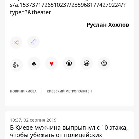
s/a.1537371726510237/2359681774279224/?
type=3&theater
Руслан Хохлов
♥
🔥
😭
😆
😡
👍
НОВИНИ КИЄВА
КИЕВСКИЙ МЕТРОПОЛИТЕН
10:37, 02 серпня 2019
В Киеве мужчина выпрыгнул с 10 этажа,
чтобы убежать от полицейских