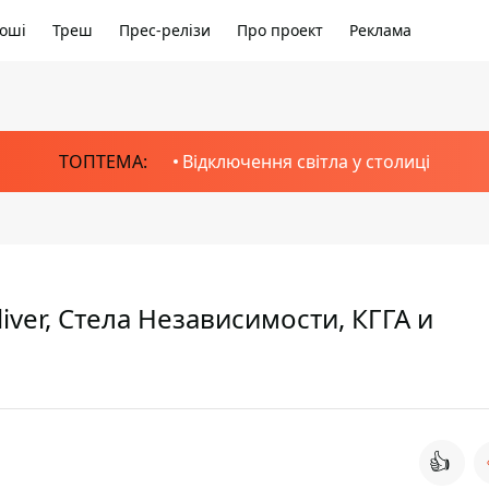
оші
Треш
Прес-релізи
Про проект
Реклама
ТОПТЕМА:
Відключення світла у столиці
iver, Стела Независимости, КГГА и
👍