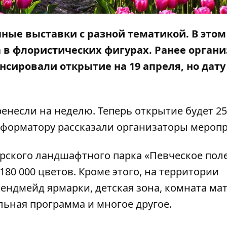
ные выставки с разной тематикой. В этом 
 в флористических фигурах
. Ранее орган
сировали открытие на 19 апреля, но дату
енесли на неделю. Теперь открытие будет 25
форматору
рассказали организаторы меропр
ерского ландшафтного парка «Певческое пол
80 000 цветов. Кроме этого, на территории
хендмейд ярмарки, детская зона, комната ма
льная программа и многое другое.