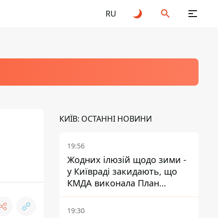
RU
КИЇВ: ОСТАННІ НОВИНИ
19:56
Жодних ілюзій щодо зими -
у Київраді закидають, що
КМДА виконала План
стійкості на 20%
19:30