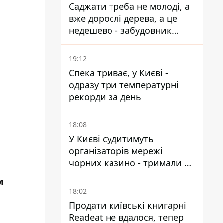
Саджати треба не молоді, а
вже дорослі дерева, а це
недешево - забудовник
Ніконов
19:12
Спека триває, у Києві -
одразу три температурні
рекорди за день
18:08
У Києві судитимуть
організаторів мережі
чорних казино - тримали 39
закладів
м
18:02
Продати київські книгарні
Readeat не вдалося, тепер