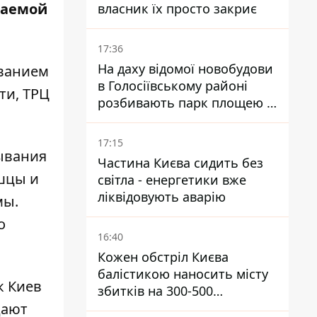
ваемой
власник їх просто закриє
17:36
На даху відомої новобудови
еванием
в Голосіївському районі
ти, ТРЦ
розбивають парк площею в
гектар
17:15
тывания
Частина Києва сидить без
ышцы и
світла - енергетики вже
ліквідовують аварію
мы.
о
16:40
Кожен обстріл Києва
балістикою наносить місту
к Киев
збитків на 300-500
дают
мільйонів - Петро