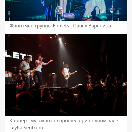
Фронтмен группы Epolets - Павел Вареница
Концерт музыкантов прошел при полном зале
клуба Sentrum