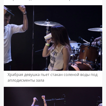
Храбрая девушка пьет стакан соленой воды под
аплодисменты зала