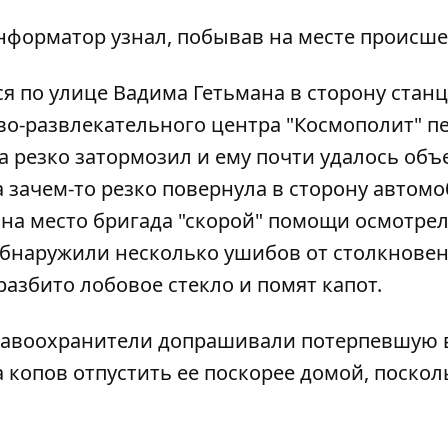
нформатор
узнал, побывав на месте происше
ся по улице Вадима Гетьмана в сторону стан
во-развлекательного центра "Космополит" пе
резко затормозил и ему почти удалось объ
зачем-то резко повернула в сторону автомо
на место бригада "скорой" помощи осмотре
обнаружили несколько ушибов от столкновен
 разбито лобовое стекло и помят капот.
равоохранители допрашивали потерпевшую 
копов отпустить ее поскорее домой, посколь