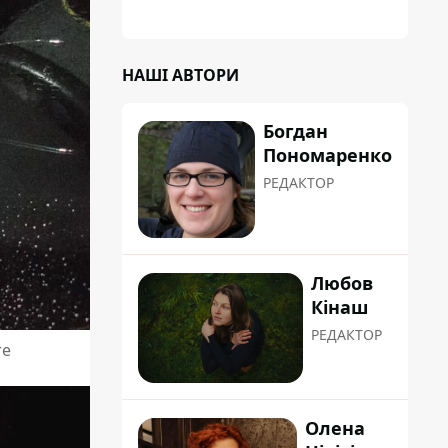
планували пізніше отримати "в
обслуговування" земельну ділянку
НАШІ АВТОРИ
Богдан
Пономаренко
РЕДАКТОР
Любов
Кінаш
РЕДАКТОР
те
Олена