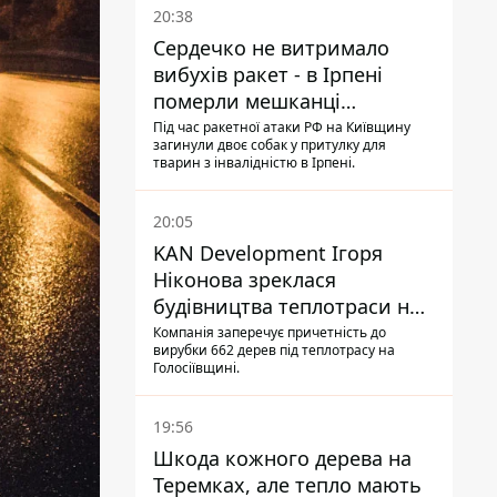
20:38
Сердечко не витримало
вибухів ракет - в Ірпені
померли мешканці
притулку для собак з
Під час ракетної атаки РФ на Київщину
загинули двоє собак у притулку для
інвалідністю
тварин з інвалідністю в Ірпені.
20:05
KAN Development Ігоря
Ніконова зреклася
будівництва теплотраси на
Теремках
Компанія заперечує причетність до
вирубки 662 дерев під теплотрасу на
Голосіївщині.
19:56
Шкода кожного дерева на
Теремках, але тепло мають