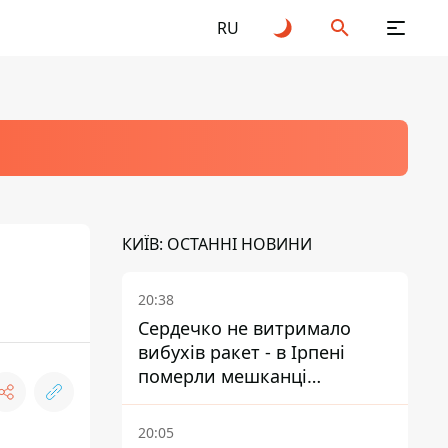
RU
КИЇВ: ОСТАННІ НОВИНИ
20:38
Сердечко не витримало
вибухів ракет - в Ірпені
померли мешканці
притулку для собак з
інвалідністю
20:05