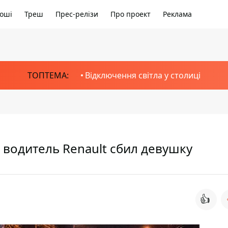
оші
Треш
Прес-релізи
Про проект
Реклама
ТОПТЕМА:
Відключення світла у столиці
 водитель Renault сбил девушку
👍