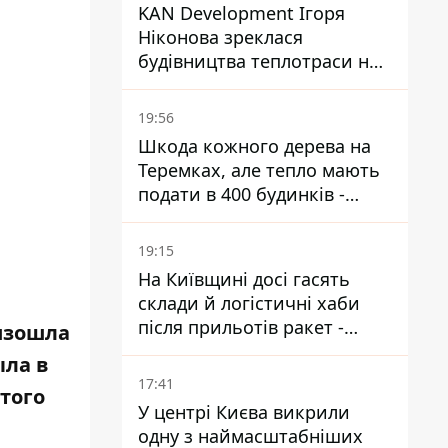
KAN Development Ігоря
Ніконова зреклася
будівництва теплотраси на
Теремках
19:56
Шкода кожного дерева на
Теремках, але тепло мають
подати в 400 будинків -
депутатка Київради
19:15
На Київщині досі гасять
склади й логістичні хаби
після прильотів ракет -
оизошла
ДСНС
ыла в
17:41
того
У центрі Києва викрили
одну з наймасштабніших