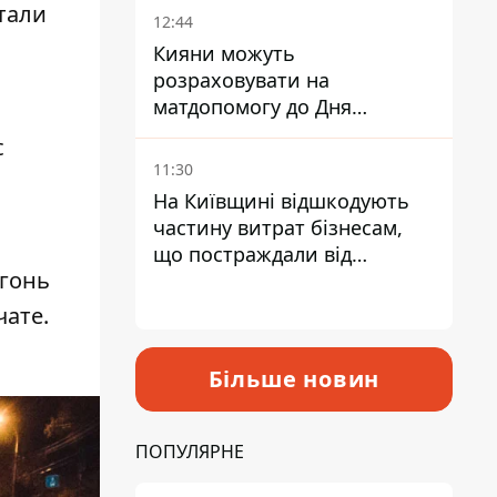
тали
12:44
Кияни можуть
розраховувати на
матдопомогу до Дня
незалежності - кому її
с
дадуть
11:30
На Київщині відшкодують
частину витрат бізнесам,
що постраждали від
огонь
прильотів ракет
чате.
Більше новин
ПОПУЛЯРНЕ