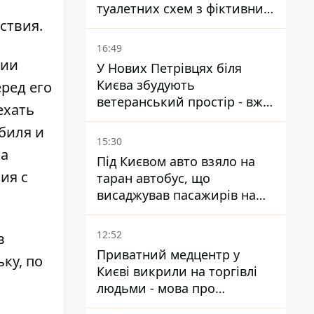
туалетних схем з фіктивним
ствия.
будинком
16:49
ции
У Нових Петрівцях біля
Києва збудують
ред его
ветеранський простір - вже
ехать
знайшли проєктанта
биля и
15:30
ла
Під Києвом авто взяло на
ия с
таран автобус, що
висаджував пасажирів на
зупинці - пасажирка в
лікарні
12:52
в
Приватний медцентр у
ку, по
Києві викрили на торгівлі
людьми - мова про
сурогатне материнство