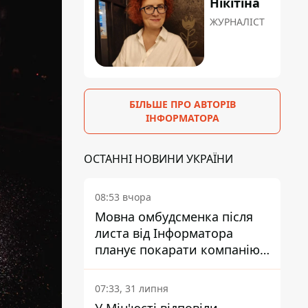
Нікітіна
ЖУРНАЛІСТ
БІЛЬШЕ ПРО АВТОРІВ
ІНФОРМАТОРА
ОСТАННІ НОВИНИ УКРАЇНИ
08:53 вчора
Мовна омбудсменка після
листа від Інформатора
планує покарати компанію-
підрядника ПриватБанку
07:33, 31 липня