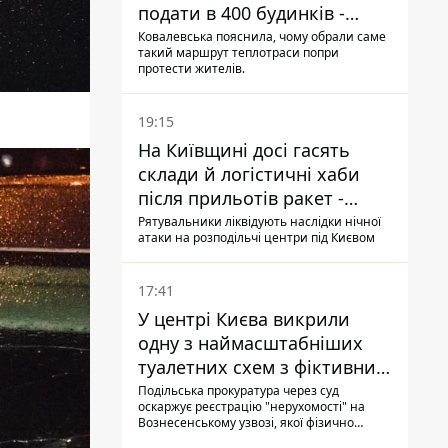
подати в 400 будинків -
депутатка Київради
Ковалевська пояснила, чому обрали саме
такий маршрут теплотраси попри
протести жителів.
19:15
На Київщині досі гасять
склади й логістичні хаби
після прильотів ракет -
ДСНС
Рятувальники ліквідують наслідки нічної
атаки на розподільчі центри під Києвом
17:41
У центрі Києва викрили
одну з наймасштабніших
туалетних схем з фіктивним
будинком
Подільська прокуратура через суд
оскаржує реєстрацію "нерухомості" на
Вознесенському узвозі, якої фізично
ніколи не існувало: під неї, ймовірно,