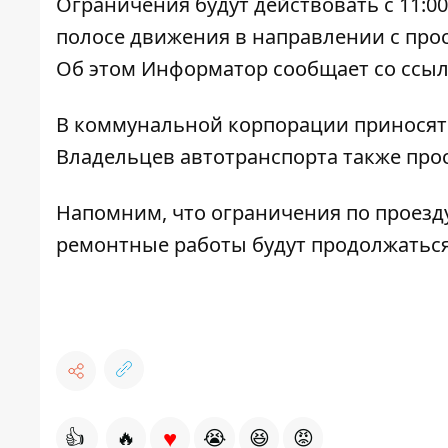
Ограничения будут действовать с 11:00
полосе движения в направлении с про
Об этом
Информатор
сообщает со ссыл
В коммунальной корпорации приносят 
Владельцев автотранспорта также прос
Напомним, что
ограничения по проезду
ремонтные работы будут продолжаться 
♥
👍
🔥
😭
😆
😡