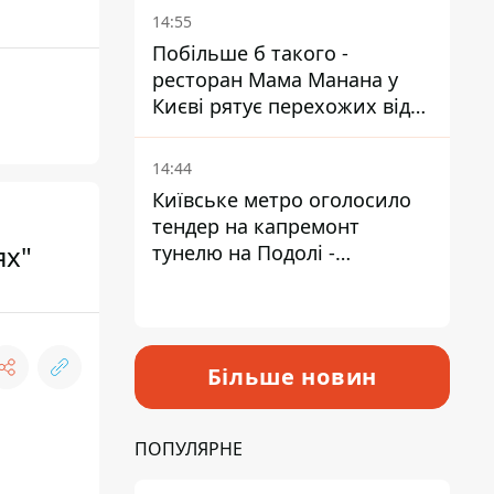
Пантелеєв
14:55
Побільше б такого -
ресторан Мама Манана у
Києві рятує перехожих від
спеки
14:44
Київське метро оголосило
тендер на капремонт
ях"
тунелю на Подолі -
триватиме майже два роки
Більше новин
ПОПУЛЯРНЕ