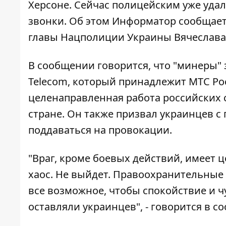
Херсоне. Сейчас полицейским уже уда
звонки. Об этом
Информатор
сообщает
главы Нацполиции Украины
Вячеслава
В сообщении говорится, что "минеры" 
Telecom, который принадлежит МТС Рос
целенаправленная работа российских 
стране. Он также призвал украинцев с
поддаваться на провокации.
"Враг, кроме боевых действий, имеет 
хаос. Не выйдет. Правоохранительные
все возможное, чтобы спокойствие и 
оставляли украинцев", - говорится в с