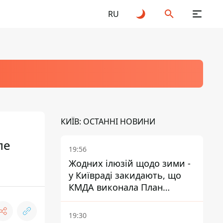
RU
КИЇВ: ОСТАННІ НОВИНИ
ле
19:56
Жодних ілюзій щодо зими -
у Київраді закидають, що
КМДА виконала План
стійкості на 20%
19:30