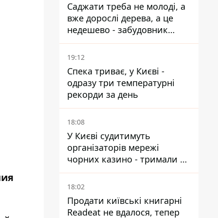
Саджати треба не молоді, а
вже дорослі дерева, а це
недешево - забудовник
Ніконов
19:12
Спека триває, у Києві -
одразу три температурні
рекорди за день
18:08
У Києві судитимуть
організаторів мережі
чорних казино - тримали 39
закладів
ния
18:02
Продати київські книгарні
Readeat не вдалося, тепер