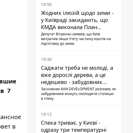
19:56
Жодних ілюзій щодо зими -
у Київраді закидають, що
КМДА виконала План
стійкості на 20%
Депутат Вітренко заявив, що Київ
витратив лише п'яту частину коштів на
підготовку до зими.
19:30
Саджати треба не молоді, а
вже дорослі дерева, а це
ившие
недешево - забудовник
Ніконов
Засновник KAN DEVELOPMENT розповів, як
 в 7
забудовники можуть охолодити столицю
в спеку.
19:12
нансное
Спека триває, у Києві -
вет в
одразу три температурні