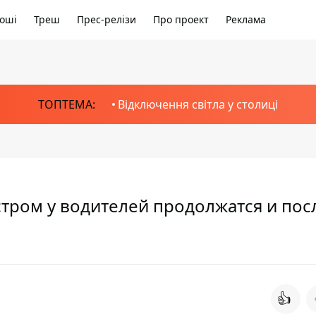
оші
Треш
Прес-релізи
Про проект
Реклама
ТОПТЕМА:
Відключення світла у столиці
ром у водителей продолжатся и пос
👍