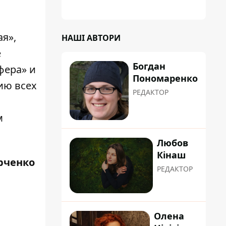
я»,
НАШІ АВТОРИ
е
Богдан
сфера»
и
Пономаренко
ию всех
РЕДАКТОР
м
Любов
Кінаш
рченко
РЕДАКТОР
Олена