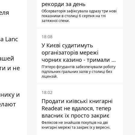
рекорди за день
еля
Обсерваторія зафіксувала одразу три нові
показники в столиці 6 серпня на тлі
затяжної спеки.
18:08
а Lanc
У Києві судитимуть
організаторів мережі
нашей
чорних казино - тримали 39
закладів
ти и не
П'ятеро фігурантів забезпечували роботу
підпільних гральних залів у столиці без
ліцензій.
18:02
анику и
Продати київські книгарні
елают
Readeat не вдалося, тепер
власник їх просто закриє
Феліксов не знайшов покупців на дві
книгарні мережі та закриє їх у вересні.