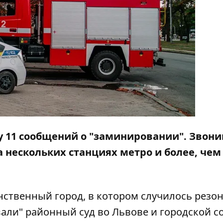
зу 11 сообщений о "заминировании". Звон
 нескольких станциях метро и более, чем
инственный город, в котором случилось резо
вали" районный суд во Львове и городской со