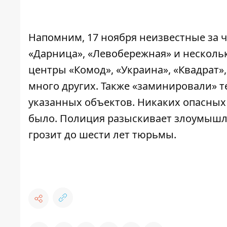
Напомним, 17 ноября неизвестные за 
«Дарница», «Левобережная» и нескольк
центры «Комод», «Украина», «Квадрат»,
много других. Также «заминировали» т
указанных объектов.
Никаких опасных
было
. Полиция разыскивает злоумыш
грозит до шести лет тюрьмы.