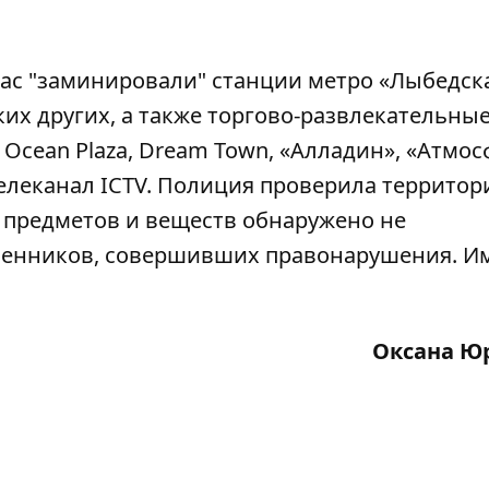
час "заминировали"
станции метро «Лыбедска
их других, а также торгово-развлекательны
 Ocean Plaza, Dream Town, «Алладин», «Атмо
елеканал ICTV. Полиция проверила территор
 предметов и веществ обнаружено не
ленников, совершивших правонарушения. И
Оксана Ю