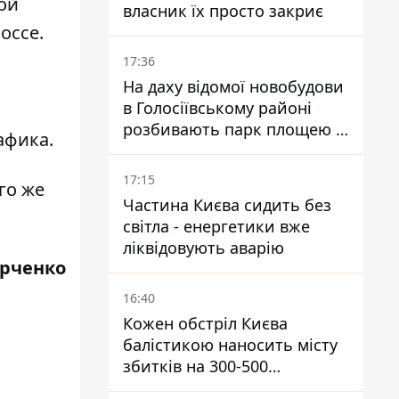
вой
власник їх просто закриє
оссе.
17:36
На даху відомої новобудови
в Голосіївському районі
розбивають парк площею в
афика.
гектар
17:15
го же
Частина Києва сидить без
світла - енергетики вже
ліквідовують аварію
рченко
16:40
Кожен обстріл Києва
балістикою наносить місту
збитків на 300-500
мільйонів - Петро