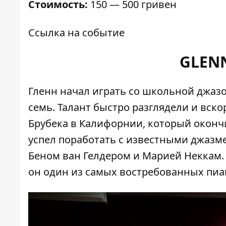
Стоимость:
150 — 500 гривен
Ссылка на событие
GLENN
Гленн начал играть со школьной джазо
семь. Талант быстро разглядели и вск
Брубека в Калифорнии, который окончи
успел поработать с известными джазме
Беном ван Гелдером и Марией Неккам. 
он один из самых востребованных пиа