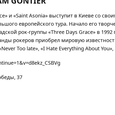
AM GONTIER
e» и «Saint Asonia» выступит в Киеве со сво
ьшого европейского тура. Начало его творч
ской рок-группы «Three Days Grace» в 1992 г
оманды рокеров приобрел мировую известност
r Too late», «I Hate Everything About You», 
ontinue=1&v=d8ekz_CSBVg
обеды, 37