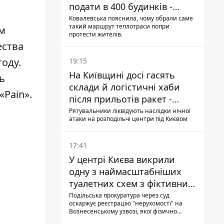
подати в 400 будинків -
депутатка Київради
Ковалевська пояснила, чому обрали саме
такий маршрут теплотраси попри
им
протести жителів.
ества
оду.
19:15
На Київщині досі гасять
ь
склади й логістичні хаби
«Pain».
після прильотів ракет -
ДСНС
Рятувальники ліквідують наслідки нічної
атаки на розподільчі центри під Києвом
17:41
У центрі Києва викрили
одну з наймасштабніших
туалетних схем з фіктивним
будинком
Подільська прокуратура через суд
оскаржує реєстрацію "нерухомості" на
Вознесенському узвозі, якої фізично
ніколи не існувало: під неї, ймовірно,