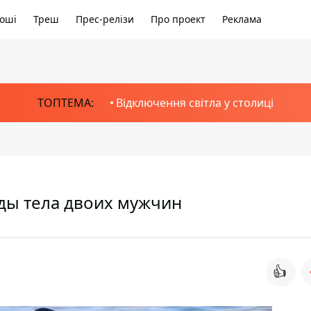
оші
Треш
Прес-релізи
Про проект
Реклама
ТОПТЕМА:
Відключення світла у столиці
оды тела двоих мужчин
👍