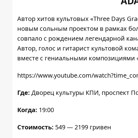
AD
Автор хитов культовых «Three Days Grac
новым сольным проектом в рамках бол
совпало с рождением легендарной канад
Автор, голос и гитарист культовой к
вместе с гениальными композициями «Neve
https://www.youtube.com/watch?time_c
Где:
Дворец культуры КПИ
, проспект П
Когда:
19:00
Стоимость:
549 — 2199 гривен