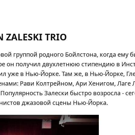
 ZALESKI TRIO
вой группой родного Бойлстона, когда ему 
оре он получил двухлетнюю стипендию в Инс
л уже в Нью-Йорке. Там же, в Нью-Йорке, Гл
нами: Рави Колтрейном, Ари Хенигом, Лаге 
Популярность Залески быстро возросла - се
нистов джазовой сцены Нью-Йорка.