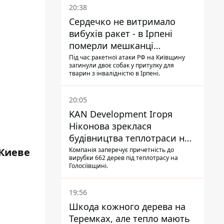
20:38
Сердечко не витримало
вибухів ракет - в Ірпені
померли мешканці
притулку для собак з
Під час ракетної атаки РФ на Київщину
загинули двоє собак у притулку для
інвалідністю
тварин з інвалідністю в Ірпені.
20:05
KAN Development Ігоря
Ніконова зреклася
будівництва теплотраси на
Теремках
 Киеве
Компанія заперечує причетність до
вирубки 662 дерев під теплотрасу на
Голосіївщині.
19:56
Шкода кожного дерева на
Теремках, але тепло мають