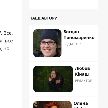
планували пізніше отримати "в
обслуговування" земельну ділянку
НАШІ АВТОРИ
Богдан
. Все,
Пономаренко
, все
РЕДАКТОР
, но
Любов
Кінаш
РЕДАКТОР
Олена