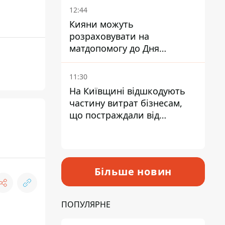
12:44
Кияни можуть
розраховувати на
матдопомогу до Дня
незалежності - кому її
дадуть
11:30
На Київщині відшкодують
частину витрат бізнесам,
що постраждали від
прильотів ракет
Більше новин
ПОПУЛЯРНЕ