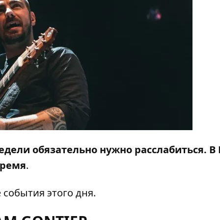
едели обязательно нужно расслабиться. В
время
.
события этого дня.