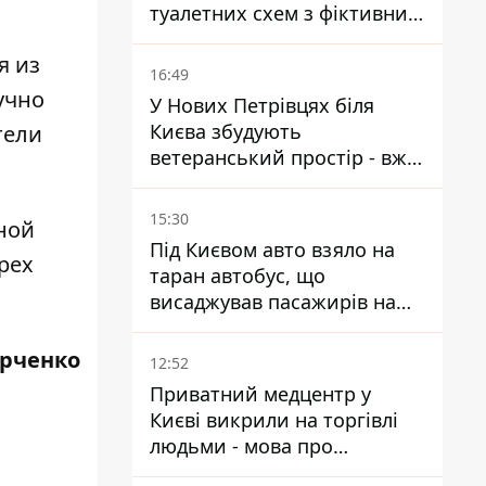
туалетних схем з фіктивним
будинком
я из
16:49
учно
У Нових Петрівцях біля
Києва збудують
тели
ветеранський простір - вже
знайшли проєктанта
15:30
ной
Під Києвом авто взяло на
рех
таран автобус, що
висаджував пасажирів на
зупинці - пасажирка в
лікарні
рченко
12:52
Приватний медцентр у
Києві викрили на торгівлі
людьми - мова про
сурогатне материнство