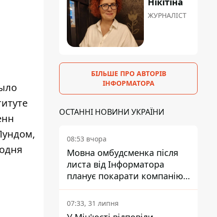
Нікітіна
ЖУРНАЛІСТ
БІЛЬШЕ ПРО АВТОРІВ
ІНФОРМАТОРА
было
титуте
ОСТАННІ НОВИНИ УКРАЇНИ
енн
Лундом,
08:53 вчора
годня
Мовна омбудсменка після
листа від Інформатора
планує покарати компанію-
підрядника ПриватБанку
07:33, 31 липня