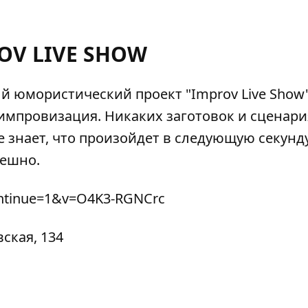
OV LIVE SHOW
й юмористический проект "Improv Live Show"
 импровизация. Никаких заготовок и сценария
 знает, что произойдет в следующую секунду
мешно.
ontinue=1&v=O4K3-RGNCrc
ская, 134