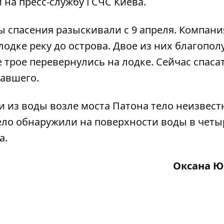
 на пресс-службу ГСЧС Киева.
 спасения разыскивали с 9 апреля
. Компани
лодке реку до острова. Двое из них благопол
 трое перевернулись на лодке. Сейчас спаса
павшего.
и из воды возле моста Патона тело неизвест
ело обнаружили на поверхности воды в четы
а.
Оксана Ю