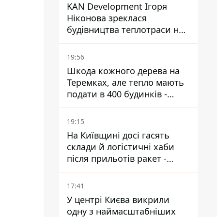
KAN Development Ігоря
Ніконова зреклася
будівництва теплотраси на
Теремках
19:56
Шкода кожного дерева на
Теремках, але тепло мають
подати в 400 будинків -
депутатка Київради
19:15
На Київщині досі гасять
склади й логістичні хаби
після прильотів ракет -
ДСНС
17:41
У центрі Києва викрили
одну з наймасштабніших