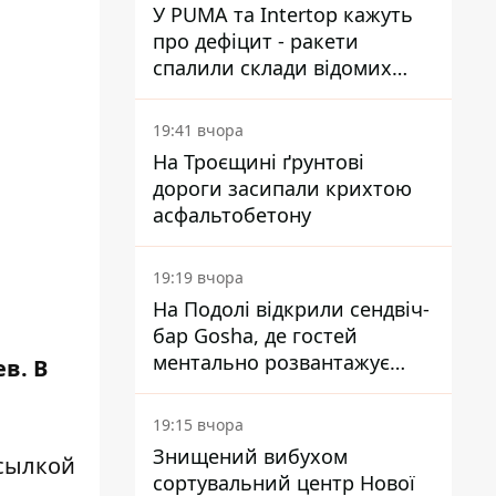
У PUMA та Intertop кажуть
про дефіцит - ракети
спалили склади відомих
брендів
19:41 вчора
На Троєщині ґрунтові
дороги засипали крихтою
асфальтобетону
19:19 вчора
На Подолі відкрили сендвіч-
бар Gosha, де гостей
ментально розвантажує
в. В
акула
19:15 вчора
Знищений вибухом
сылкой
сортувальний центр Нової