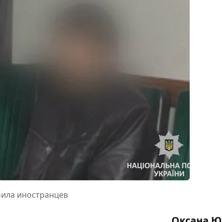
абила иностранцев
Оксана Ю