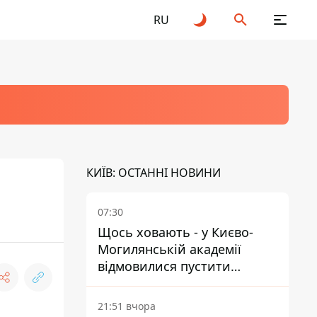
RU
КИЇВ: ОСТАННІ НОВИНИ
07:30
Щось ховають - у Києво-
Могилянській академії
відмовилися пустити
комісію з охорони пам'яток
на територію
21:51 вчора