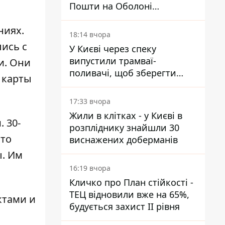
Пошти на Оболоні
запрацював - видають
ниях.
посилки
18:14 вчора
ись с
У Києві через спеку
випустили трамваї-
и. Они
поливачі, щоб зберегти
 карты
рейки від деформації
17:33 вчора
Жили в клітках - у Києві в
 30-
розпліднику знайшли 30
ыто
виснажених доберманів
ы. Им
16:19 вчора
Кличко про План стійкості -
ТЕЦ відновили вже на 65%,
ктами и
будується захист ІІ рівня