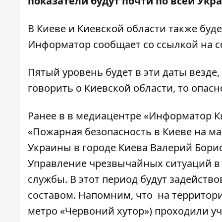
показатели будут почти по всей Укра
В Киеве и Киевской области также буд
Информатор
сообщает со ссылкой на 
Пятый уровень будет в эти даты везде,
говорить о Киевской области, то опасн
Ранее в в медиацентре «Информатор К
«Пожарная безопасность в Киеве на м
Украины в городе Киева Валерий Борис 
Управление чрезвычайных ситуаций в
службы
. В этот период будут задейст
составом. Напомним, что
на территор
метро «Червоний хутор») проходили уч