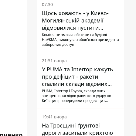
07:30
Щось ховають - у Києво-
Могилянській академії
відмовилися пустити
комісію з охорони пам'яток
Комісія не змогла обстежити будівлі
НаУКМА, виконувач обов'язків президента
на територію
заборонив доступ
21:51 вчора
У PUMA та Intertop кажуть
про дефіцит - ракети
спалили склади відомих
брендів
PUMA, Intertop і Toyota, склади яких
знищені внаслідок ракетного удару по
Київщині, попередили про дефіцит
товарів
19:41 вчора
На Троєщині ґрунтові
дороги засипали крихтою
рченко