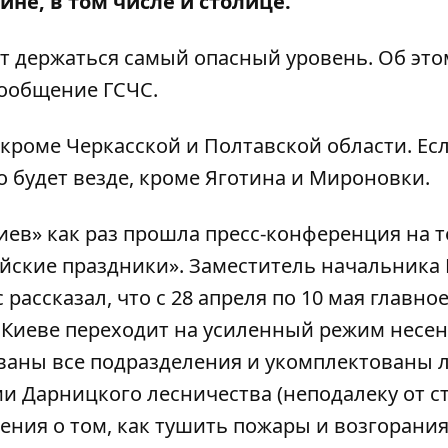
ине, в том числе и столице.
ет держаться самый опасный уровень. Об это
сообщение ГСЧС.
 кроме Черкасской и Полтавской области. Ес
о будет везде, кроме Яготина и Мироновки.
иев» как раз прошла пресс-конференция на 
айские праздники». Заместитель начальника
рассказал, что с
28 апреля по 10 мая главно
 Киеве переходит на усиленный режим несе
вованы все подразделения и укомплектованы
ии Дарницкого лесничества (неподалеку от с
ения о том,
как тушить пожары и возгорания