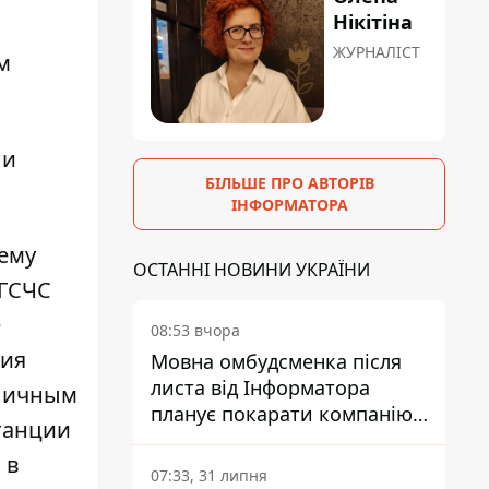
Нікітіна
ЖУРНАЛІСТ
м
ли
БІЛЬШЕ ПРО АВТОРІВ
ІНФОРМАТОРА
тему
ОСТАННІ НОВИНИ УКРАЇНИ
 ГСЧС
е
08:53 вчора
ния
Мовна омбудсменка після
листа від Інформатора
 личным
планує покарати компанію-
танции
підрядника ПриватБанку
 в
07:33, 31 липня