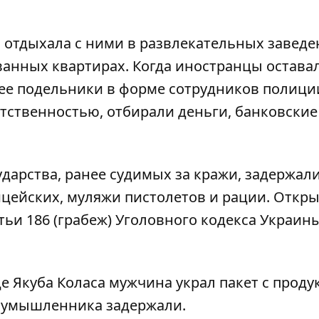
 отдыхала с ними в развлекательных заведе
ванных квартирах. Когда иностранцы оставал
ее подельники в форме сотрудников полици
тственностью, отбирали деньги, банковские
ударства, ранее судимых за кражи, задержали.
цейских, муляжи пистолетов и рации. Откр
тьи 186 (грабеж) Уголовного кодекса Украин
це Якуба Коласа
мужчина украл пакет с проду
лоумышленника задержали.