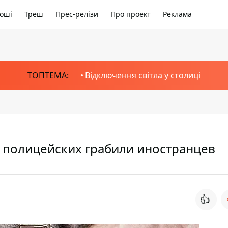
оші
Треш
Прес-релізи
Про проект
Реклама
ТОПТЕМА:
Відключення світла у столиці
 полицейских грабили иностранцев
👍