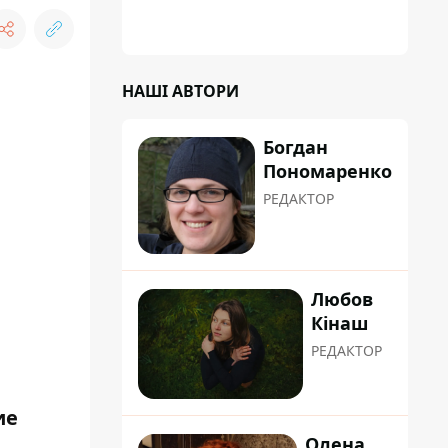
співробітники сортують поштові
відправлення й видають їх адресатам
НАШІ АВТОРИ
Богдан
Пономаренко
РЕДАКТОР
Любов
Кінаш
РЕДАКТОР
ие
Олена