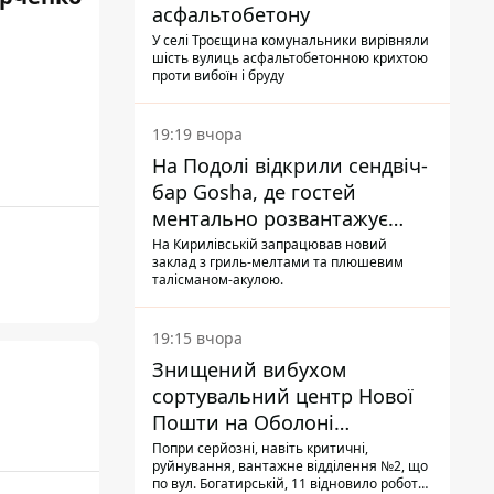
асфальтобетону
У селі Троєщина комунальники вирівняли
шість вулиць асфальтобетонною крихтою
проти вибоїн і бруду
19:19 вчора
На Подолі відкрили сендвіч-
бар Gosha, де гостей
ментально розвантажує
акула
На Кирилівській запрацював новий
заклад з гриль-мелтами та плюшевим
талісманом-акулою.
19:15 вчора
Знищений вибухом
сортувальний центр Нової
Пошти на Оболоні
запрацював - видають
Попри серйозні, навіть критичні,
руйнування, вантажне відділення №2, що
посилки
по вул. Богатирській, 11 відновило роботу: