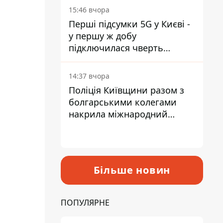
15:46 вчора
Перші підсумки 5G у Києві -
у першу ж добу
підключилася чверть
мільйона абонентів
14:37 вчора
Поліція Київщини разом з
болгарськими колегами
накрила міжнародний
наркосиндикат
Більше новин
ПОПУЛЯРНЕ