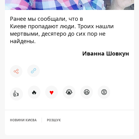
Ранее мы сообщали, что
в
Киеве пропадают люди.
Троих нашли
мертвыми, десятеро до сих пор не
найдены.
Иванна Шовкун
♥
🔥
😭
😆
😡
👍
НОВИНИ КИЄВА
РОЗШУК