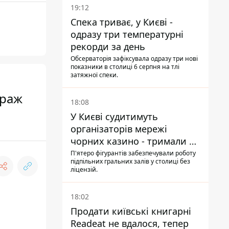
19:12
Спека триває, у Києві -
одразу три температурні
рекорди за день
Обсерваторія зафіксувала одразу три нові
показники в столиці 6 серпня на тлі
затяжної спеки.
ураж
18:08
У Києві судитимуть
організаторів мережі
чорних казино - тримали 39
закладів
П'ятеро фігурантів забезпечували роботу
підпільних гральних залів у столиці без
ліцензій.
18:02
Продати київські книгарні
Readeat не вдалося, тепер