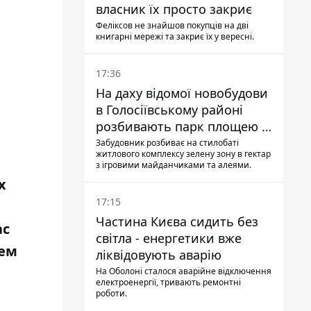
власник їх просто закриє
Феліксов не знайшов покупців на дві
книгарні мережі та закриє їх у вересні.
17:36
На даху відомої новобудови
в Голосіївському районі
розбивають парк площею в
гектар
Забудовник розбиває на стилобаті
житлового комплексу зелену зону в гектар
з ігровими майданчиками та алеями.
х
17:15
Частина Києва сидить без
ас
світла - енергетики вже
сем
ліквідовують аварію
На Оболоні сталося аварійне відключення
електроенергії, тривають ремонтні
роботи.