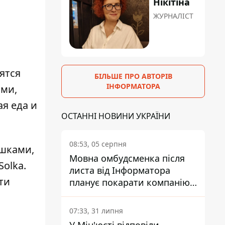
Нікітіна
ЖУРНАЛІСТ
ятся
БІЛЬШЕ ПРО АВТОРІВ
ІНФОРМАТОРА
ами,
ая еда и
ОСТАННІ НОВИНИ УКРАЇНИ
08:53, 05 серпня
ушками,
Мовна омбудсменка після
olka.
листа від Інформатора
ти
планує покарати компанію-
підрядника ПриватБанку
07:33, 31 липня