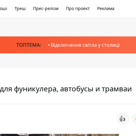
оші
Треш
Прес-релізи
Про проект
Реклама
ТОПТЕМА:
Відключення світла у столиці
для фуникулера, автобусы и трамваи
👍