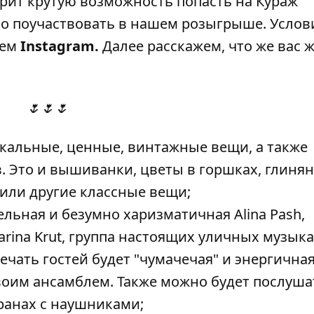
рит крутую возможность попасть на Кураж
но поучаствовать в нашем розыгрыше. Услов
шем
Instagram.
Далее расскажем, что же вас ж
🌷🌷
🌷
кальные, ценные, винтажные вещи, а также
. Это и вышиванки, цветы в горшках, глиня
или другие классные вещи;
льная и безумно харизматичная Alina Pash,
rina Krut, группа настоящих уличных музыка
ечать гостей будет "чумачечая" и энергична
воим ансамблем. Также можно будет послуша
ранах с наушниками;