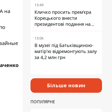
13:49
А на
Кличко просить прем'єра
Корецького внести
президентові подання на
по
звільнення володаря
Троєщини Бахматова
13:06
мвайные
В музеї під Батьківщиною-
матір'ю відремонтують залу
за 4,2 млн грн
каченко
Більше новин
ПОПУЛЯРНЕ