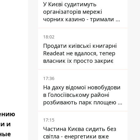
У Києві судитимуть
організаторів мережі
чорних казино - тримали 39
закладів
18:02
Продати київські книгарні
Readeat не вдалося, тепер
власник їх просто закриє
17:36
На даху відомої новобудови
в Голосіївському районі
розбивають парк площею в
е
гектар
нению
17:15
и и
Частина Києва сидить без
тные
світла - енергетики вже