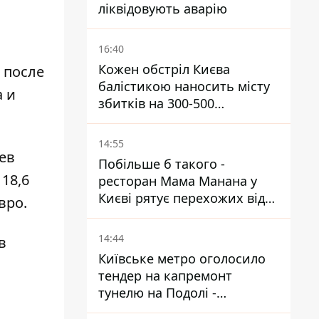
ліквідовують аварію
16:40
Кожен обстріл Києва
 после
балістикою наносить місту
а и
збитків на 300-500
мільйонів - Петро
Пантелеєв
14:55
ев
Побільше б такого -
18,6
ресторан Мама Манана у
Києві рятує перехожих від
вро.
спеки
14:44
в
Київське метро оголосило
тендер на капремонт
тунелю на Подолі -
триватиме майже два роки