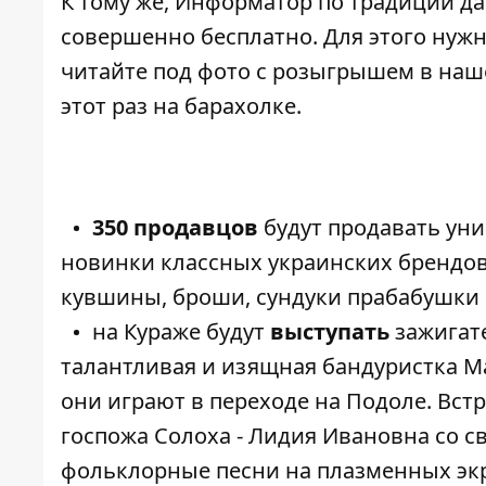
К тому же,
Информатор
по традиции да
совершенно бесплатно. Для этого нуж
читайте под
фото с розыгрышем
в на
этот раз на барахолке.
350 продавцов
будут продавать уни
новинки классных украинских брендов
кувшины, броши, сундуки прабабушки 
на Кураже будут
выступать
зажигате
талантливая и изящная бандуристка Ma
они играют в переходе на Подоле. Встр
госпожа Солоха - Лидия Ивановна со с
фольклорные песни на плазменных эк