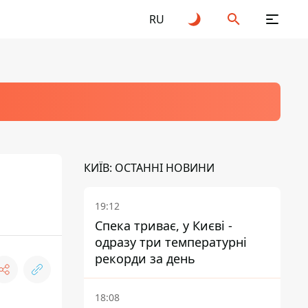
RU
КИЇВ: ОСТАННІ НОВИНИ
19:12
Спека триває, у Києві -
одразу три температурні
рекорди за день
18:08