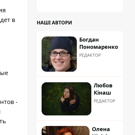
ия
дет в
НАШІ АВТОРИ
Богдан
Пономаренко
РЕДАКТОР
ные
Любов
Кінаш
нтов -
РЕДАКТОР
я
ть
Олена