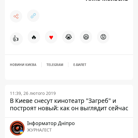
♥
🔥
😭
😆
😡
👍
НОВИНИ КИЄВА
TELEGRAM
Е-БИЛЕТ
11:39, 26 лютого 2019
В Киеве снесут кинотеатр "Загреб" и
построят новый: как он выглядит сейчас
Інформатор Дніпро
ЖУРНАЛІСТ