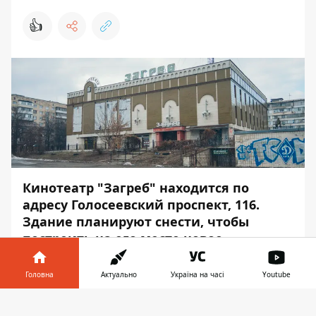
👍
Кинотеатр "Загреб" находится по
адресу Голосеевский проспект, 116.
Здание планируют снести, чтобы
построить на его месте новое,
общественного назначения с
несколькими залами, в которых
Головна
Актуально
Україна на часі
Youtube
расположится кинотеатр. Для поиска
Інформатор у
спонсоров строительства власти
Завантажити