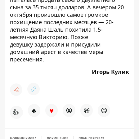
сына за 35 тысяч долларов. А вечером 20
октября произошло самое громкое
похищение последних месяцев —
20-
летняя Даяна Шаль похитила 1,5-
месячную Викторию
. Позже
девушку
задержали
и
присудили
домашний арест
в качестве меры
пресечения.
Игорь Кулик
♥
🔥
😭
😆
😡
👍
НОВИНИ КИЄВА
ПОХИЩЕНИЕ
ПЛАН-ПЕРЕХВАТ