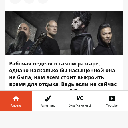
Рабочая неделя в самом разгаре,
однако насколько бы насыщенной она
не была, нам всем стоит выкроить
время для отдыха. Ведь если не сейчас
оторваться — то когда? Погода уже
прямо говорит о том, что в столицу
пришла осень, но не время хандрить.
Головна
Актуально
Україна на часі
Youtube
Благо в Киеве есть, чем заняться.
Інформатор у
Завантажити
Информатор
подготовил для вас
телефоні
👉