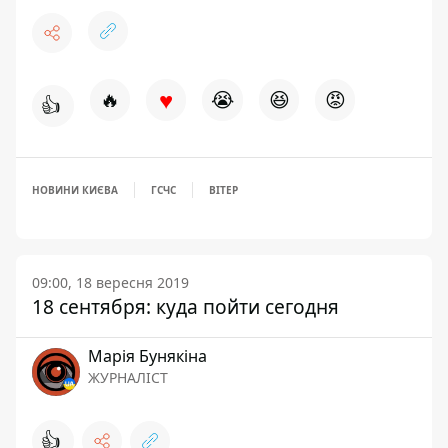
♥
🔥
😭
😆
😡
👍
НОВИНИ КИЄВА
ГСЧС
ВІТЕР
09:00, 18 вересня 2019
18 сентября: куда пойти сегодня
Марія Бунякіна
ЖУРНАЛІСТ
👍