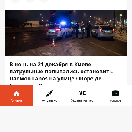
В ночь на 21 декабря в Киеве
патрульные попытались остановить
Daewoo Lanos на улице Оноре де
Бальзака. Однако водитель
проигнорировал требование
правоохранителей и начал уезжать.
Головна
Актуально
Україна на часі
Youtube
Все случилось около 03:00. Об этом
Інформатор у
Завантажити
Информатору
стало известно на месте
телефоні
👉
происшествия.