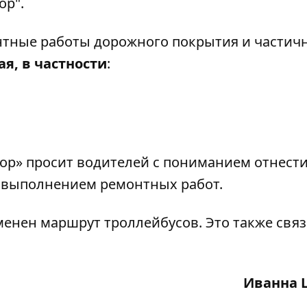
ор".
тные работы дорожного покрытия и частич
ая, в частности
:
р» просит водителей с пониманием отнести
 выполнением ремонтных работ.
зменен маршрут троллейбусов
. Это также свя
Иванна 