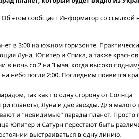
арад планет, который будет видно из Укр
. Об этом сообщает
Информатор
со ссылкой 
нет в 3:00 на южном горизонте. Практически
ющая Луна, Юпитер и Спика, а также красно
и в ночь со 2 на 3 мая, когда высоко подним
 на небо после 2:00. Последним появится кр
радом, так как по одну сторону от Солнца
три планеты, Луна и две звезды. Для малого
вают и "невидимые" парады планет. Просто 
нца Юпитер и Сатурн перестают быть разли
остоянии выстраиваться в одну линию.