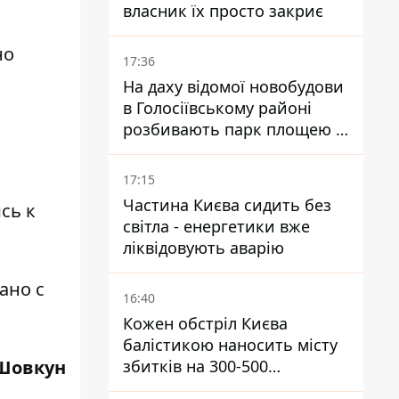
власник їх просто закриє
но
17:36
На даху відомої новобудови
в Голосіївському районі
розбивають парк площею в
гектар
17:15
Частина Києва сидить без
сь к
світла - енергетики вже
ліквідовують аварію
зано с
16:40
Кожен обстріл Києва
балістикою наносить місту
Шовкун
збитків на 300-500
мільйонів - Петро