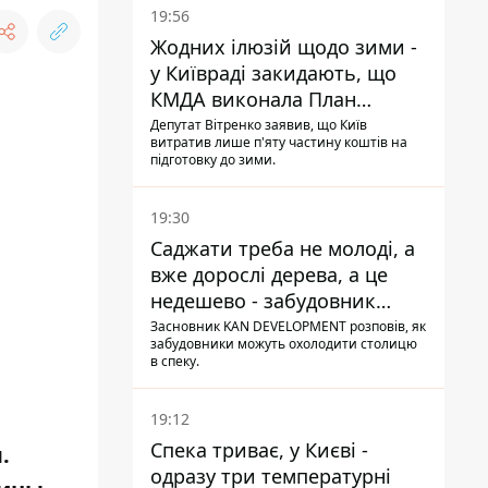
19:56
Жодних ілюзій щодо зими -
у Київраді закидають, що
КМДА виконала План
стійкості на 20%
Депутат Вітренко заявив, що Київ
витратив лише п'яту частину коштів на
підготовку до зими.
19:30
Саджати треба не молоді, а
вже дорослі дерева, а це
недешево - забудовник
Ніконов
Засновник KAN DEVELOPMENT розповів, як
забудовники можуть охолодити столицю
в спеку.
19:12
Спека триває, у Києві -
.
одразу три температурні