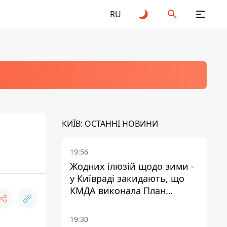
RU
КИЇВ: ОСТАННІ НОВИНИ
19:56
Жодних ілюзій щодо зими -
у Київраді закидають, що
КМДА виконала План
стійкості на 20%
19:30