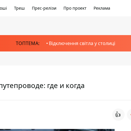
оші
Треш
Прес-релізи
Про проект
Реклама
ТОПТЕМА:
Відключення світла у столиці
утепроводе: где и когда
👍