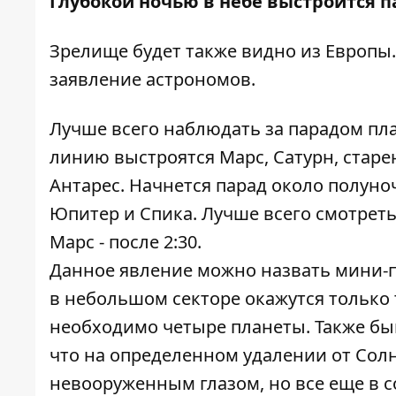
Глубокой ночью в небе выстроится п
Зрелище будет также видно из Европы
заявление астрономов.
Лучше всего наблюдать за парадом пла
линию выстроятся Марс, Сатурн, старе
Антарес. Начнется парад около полуноч
Юпитер и Спика. Лучше всего смотреть
Марс - после 2:30.
Данное явление можно назвать мини-па
в небольшом секторе окажутся только 
необходимо четыре планеты. Также бы
что на определенном удалении от Сол
невооруженным глазом, но все еще в с