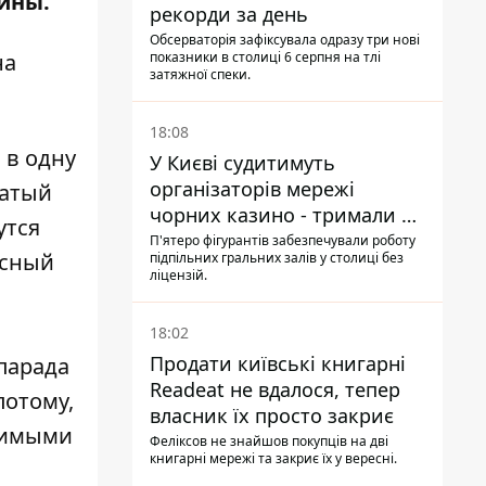
аины.
рекорди за день
Обсерваторія зафіксувала одразу три нові
на
показники в столиці 6 серпня на тлі
затяжної спеки.
18:08
 в одну
У Києві судитимуть
організаторів мережі
ватый
чорних казино - тримали 39
утся
закладів
П'ятеро фігурантів забезпечували роботу
асный
підпільних гральних залів у столиці без
ліцензій.
18:02
Продати київські книгарні
 парада
Readeat не вдалося, тепер
потому,
власник їх просто закриє
чимыми
Феліксов не знайшов покупців на дві
книгарні мережі та закриє їх у вересні.