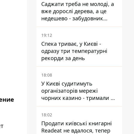
Саджати треба не молоді, а
вже дорослі дерева, а це
недешево - забудовник
Ніконов
19:12
Спека триває, у Києві -
одразу три температурні
рекорди за день
18:08
У Києві судитимуть
організаторів мережі
чорних казино - тримали 39
жение
закладів
18:02
Продати київські книгарні
ет
Readeat не вдалося, тепер