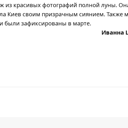
ж из красивых фотографий полной луны
. Он
ала Киев своим призрачным сиянием. Также 
ни были
зафиксированы в марте
.
Иванна 