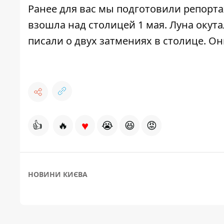
Ранее для вас мы подготовили
репорта
взошла над столицей 1 мая. Луна окут
писали о двух
затмениях в столице
. О
♥
👍
🔥
😭
😆
😡
НОВИНИ КИЄВА