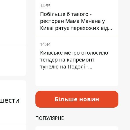
Пантелеєв
14:55
Побільше б такого -
ресторан Мама Манана у
Києві рятує перехожих від
спеки
14:44
Київське метро оголосило
тендер на капремонт
тунелю на Подолі -
триватиме майже два роки
 шести
Більше новин
ПОПУЛЯРНЕ