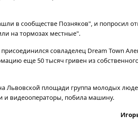
нашли в сообществе Позняков", и попросил о
тили на тормозах местные".
 присоединился совладелец Dream Town Але
мацию еще 50 тысяч гривен из собственног
, на Львовской площади группа молодых люде
и и видеооператоры,
побила машину
.
Игор