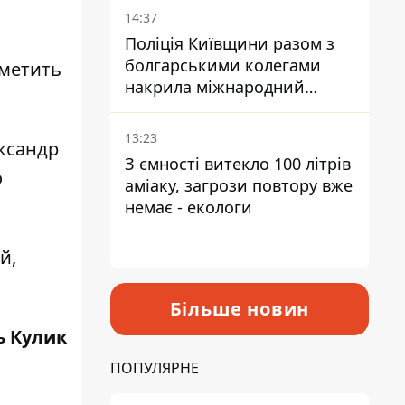
14:37
Поліція Київщини разом з
болгарськими колегами
тметить
накрила міжнародний
наркосиндикат
13:23
ксандр
З ємності витекло 100 літрів
о
аміаку, загрози повтору вже
немає - екологи
й,
Більше новин
ь Кулик
ПОПУЛЯРНЕ