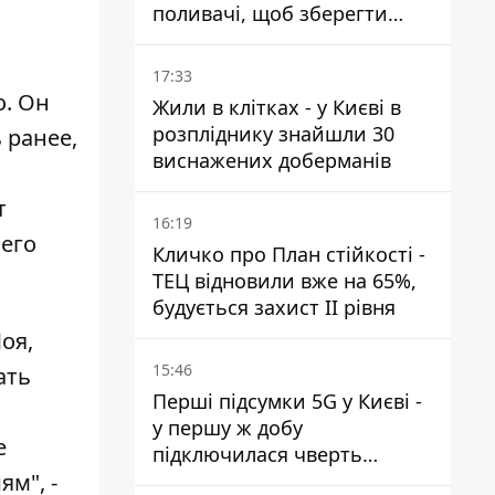
поливачі, щоб зберегти
рейки від деформації
17:33
о. Он
Жили в клітках - у Києві в
розпліднику знайшли 30
 ранее,
виснажених доберманів
т
16:19
него
Кличко про План стійкості -
ТЕЦ відновили вже на 65%,
будується захист ІІ рівня
оя,
15:46
ать
Перші підсумки 5G у Києві -
у першу ж добу
е
підключилася чверть
ям", -
мільйона абонентів