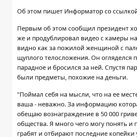
Об этом пишет
Информатор
со ссылкой
Первым об этом
сообщил
президент хо
же и продублировал видео с камеры на
видно как за пожилой женщиной с пал
щуплого телосложения
. Он огляделся
парадное и бросился за ней. Спустя пар
были предметы, похожие на деньги.
"Поймал себя на мысли, что на ее мест
ваша - неважно. За информацию котора
обещаю вознаграждение в 50 000 грив
общества. Я много чего могу понять и 
грабят и отбирают последние копейки у