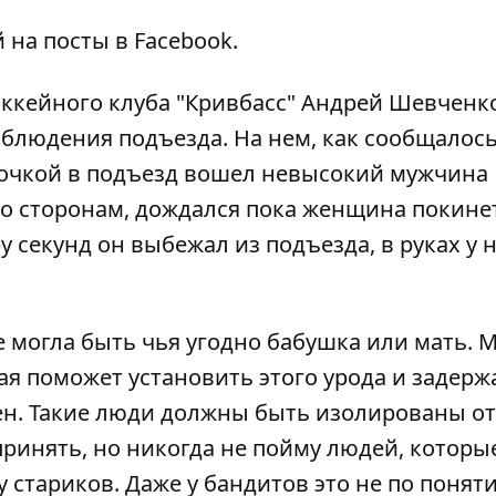
 на посты в Facebook.
ккейного клуба "Кривбасс" Андрей Шевченк
блюдения подъезда. На нем, как сообщалось
очкой в подъезд
вошел невысокий мужчина
 по сторонам, дождался пока женщина покине
у секунд он выбежал из подъезда, в руках у 
е могла быть чья угодно бабушка или мать. М
я поможет установить этого урода и задерж
ен. Такие люди должны быть изолированы от
принять, но никогда не пойму людей, которы
 стариков. Даже у бандитов это не по поняти