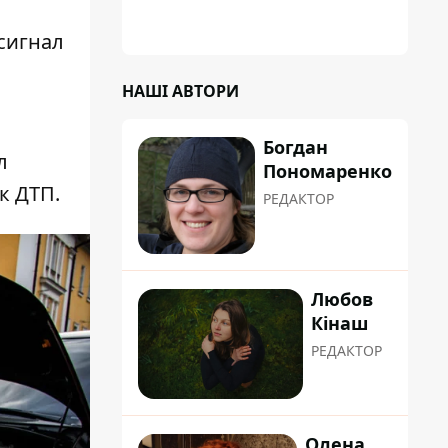
 сигнал
НАШІ АВТОРИ
Богдан
л
Пономаренко
к ДТП.
РЕДАКТОР
Любов
Кінаш
РЕДАКТОР
Олена