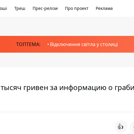
оші
Треш
Прес-релізи
Про проект
Реклама
ТОПТЕМА:
Відключення світла у столиці
 тысяч гривен за информацию о граб
👍