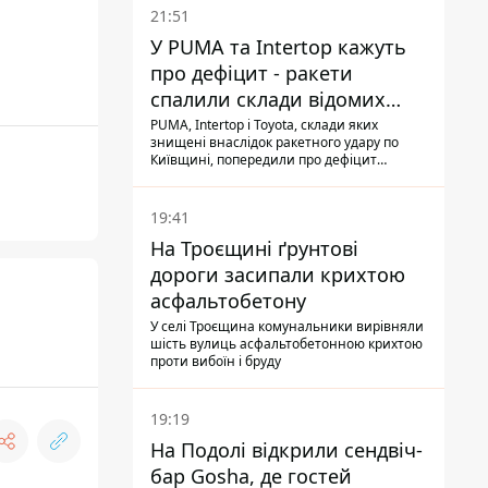
21:51
У PUMA та Intertop кажуть
про дефіцит - ракети
спалили склади відомих
брендів
PUMA, Intertop і Toyota, склади яких
знищені внаслідок ракетного удару по
Київщині, попередили про дефіцит
товарів
19:41
На Троєщині ґрунтові
дороги засипали крихтою
асфальтобетону
У селі Троєщина комунальники вирівняли
шість вулиць асфальтобетонною крихтою
проти вибоїн і бруду
19:19
На Подолі відкрили сендвіч-
бар Gosha, де гостей