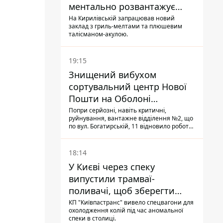
ментально розвантажує
акула
На Кирилівській запрацював новий
заклад з гриль-мелтами та плюшевим
талісманом-акулою.
19:15
Знищений вибухом
сортувальний центр Нової
Пошти на Оболоні
запрацював - видають
Попри серйозні, навіть критичні,
руйнування, вантажне відділення №2, що
посилки
по вул. Богатирській, 11 відновило роботу:
співробітники сортують поштові
відправлення й видають їх адресатам
18:14
У Києві через спеку
випустили трамваї-
поливачі, щоб зберегти
рейки від деформації
КП "Київпастранс" вивело спецвагони для
охолодження колій під час аномальної
спеки в столиці.