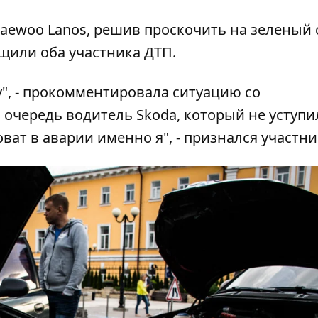
 Daewoo Lanos, решив проскочить на зеленый
щили оба участника ДТП.
у", - прокомментировала ситуацию со
 очередь водитель Skoda, который не уступи
оват в аварии именно я", - признался участни