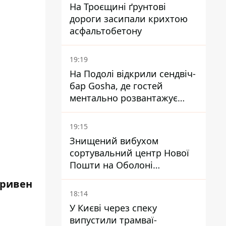
На Троєщині ґрунтові
дороги засипали крихтою
асфальтобетону
19:19
На Подолі відкрили сендвіч-
бар Gosha, де гостей
ментально розвантажує
акула
19:15
Знищений вибухом
сортувальний центр Нової
Пошти на Оболоні
запрацював - видають
гривен
посилки
18:14
У Києві через спеку
випустили трамваї-