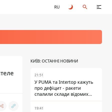
RU
КИЇВ: ОСТАННІ НОВИНИ
ителе
21:51
У PUMA та Intertop кажуть
про дефіцит - ракети
спалили склади відомих
брендів
19:41