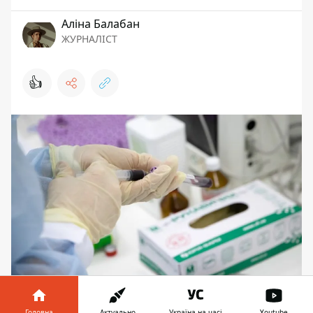
Аліна Балабан
ЖУРНАЛІСТ
👍
В субботу, 30 января, в Украине
Головна
Актуально
Україна на часі
Youtube