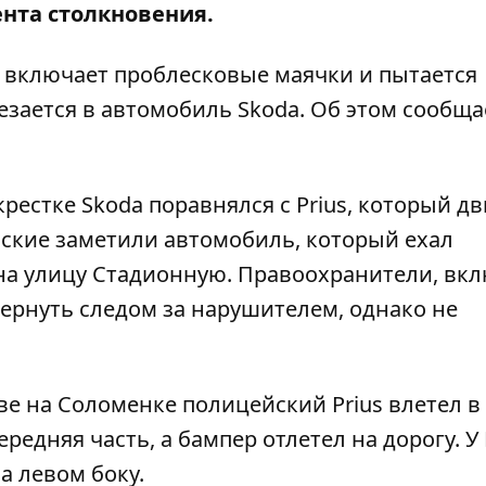
нта столкновения.
s включает проблесковые маячки и пытается
езается в автомобиль Skoda. Об этом сообща
естке Skoda поравнялся с Prius, который дв
йские заметили автомобиль, который ехал
 на улицу Стадионную. Правоохранители, вк
ернуть следом за нарушителем, однако не
еве на Соломенке
полицейский Prius влетел в
ередняя часть, а бампер отлетел на дорогу. У 
а левом боку.