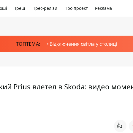
оші
Треш
Прес-релізи
Про проект
Реклама
ТОПТЕМА:
Відключення світла у столиці
ий Prius влетел в Skoda: видео моме
👍