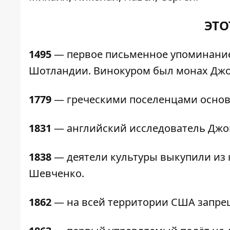
ЭТО
1495
— первое письменное упоминание 
Шотландии. Винокуром был монах Джо
1779
— греческими поселенцами основ
1831
— английский исследователь Джо
1838
— деятели культуры выкупили из 
Шевченко.
1862
— на всей территории США запре