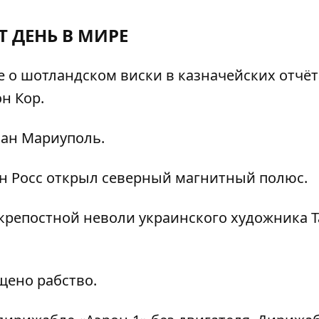
Т ДЕНЬ В МИРЕ
о шотландском виски в казначейских отчёт
н Кор.
ан Мариуполь.
н Росс открыл северный магнитный полюс.
крепостной неволи украинского художника Т
щено рабство.