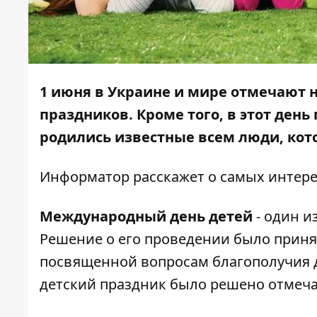
1 июня в Украине и мире отмечают 
праздников. Кроме того, в этот ден
родились известные всем люди, кото
Информатор
расскажет о самых интере
Международный день детей
- один и
Решение о его проведении было приня
посвященной вопросам благополучия де
детский праздник было решено отмеча