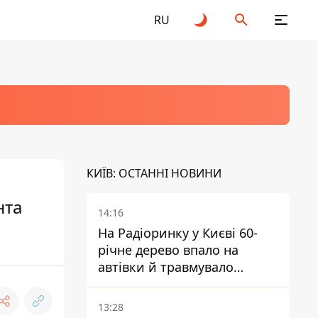
RU
КИЇВ: ОСТАННІ НОВИНИ
нта
14:16
На Радіоринку у Києві 60-
річне дерево впало на
автівки й травмувало
людину - подробиці
13:28