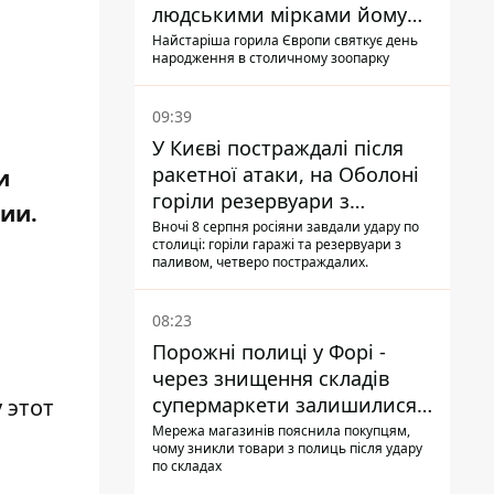
людськими мірками йому
вже понад 90 років
Найстаріша горила Європи святкує день
народження в столичному зоопарку
09:39
У Києві постраждалі після
ракетної атаки, на Оболоні
и
горіли резервуари з
ии.
паливом
Вночі 8 серпня росіяни завдали удару по
столиці: горіли гаражі та резервуари з
паливом, четверо постраждалих.
08:23
Порожні полиці у Форі -
через знищення складів
супермаркети залишилися
 этот
без асортименту
Мережа магазинів пояснила покупцям,
чому зникли товари з полиць після удару
по складах