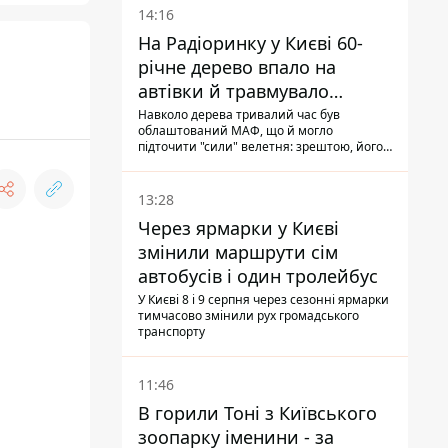
14:16
На Радіоринку у Києві 60-
річне дерево впало на
автівки й травмувало
людину - подробиці
Навколо дерева тривалий час був
облаштований МАФ, що й могло
підточити "сили" велетня: зрештою, його
коренева система не витримала, і стовбур
перекрив проїжджу частину вулиці
13:28
Через ярмарки у Києві
змінили маршрути сім
автобусів і один тролейбус
У Києві 8 і 9 серпня через сезонні ярмарки
тимчасово змінили рух громадського
транспорту
11:46
В горили Тоні з Київського
зоопарку іменини - за