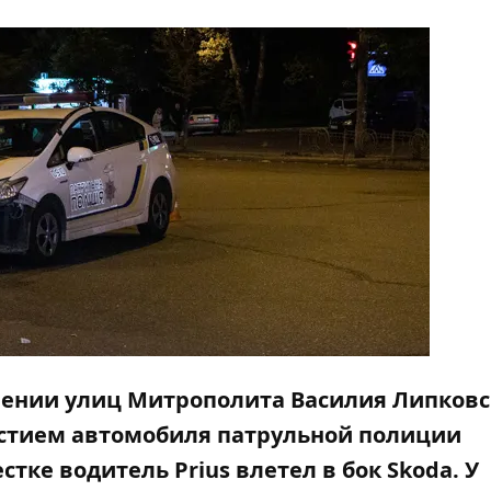
сечении улиц Митрополита Василия Липковс
астием автомобиля патрульной полиции
естке водитель Prius влетел в бок Skoda. У