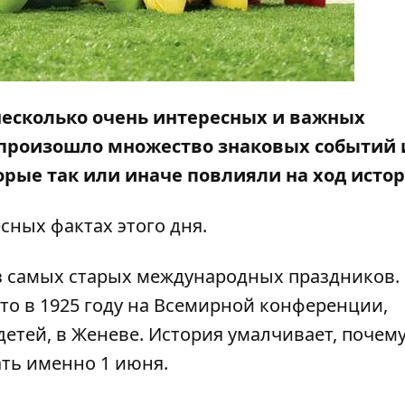
несколько очень интересных и важных
ь произошло множество знаковых событий 
рые так или иначе повлияли на ход истор
сных фактах этого дня.
з самых старых международных праздников.
то в 1925 году на Всемирной конференции,
тей, в Женеве. История умалчивает, почему
ть именно 1 июня.