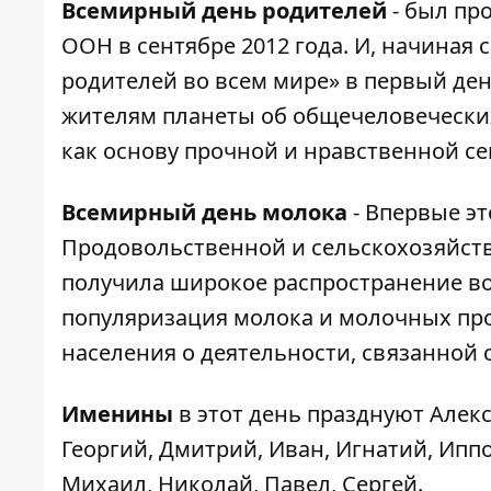
Всемирный день родителей
- был пр
ООН в сентябре 2012 года. И, начиная с
родителей во всем мире» в первый де
жителям планеты об общечеловеческих
как основу прочной и нравственной с
Всемирный день молока
- Впервые эт
Продовольственной и сельскохозяйств
получила широкое распространение во
популяризация молока и молочных пр
населения о деятельности, связанной
Именины
в этот день празднуют Алекс
Георгий, Дмитрий, Иван, Игнатий, Ипп
Михаил, Николай, Павел, Сергей.