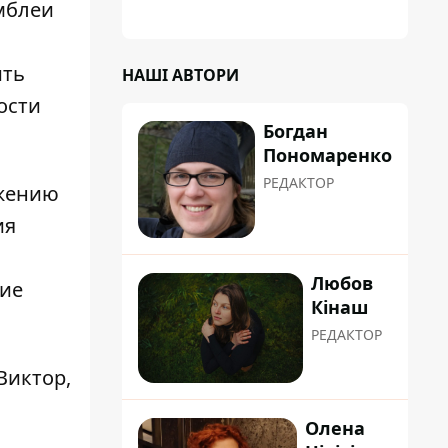
мблеи
ить
НАШІ АВТОРИ
ости
Богдан
Пономаренко
РЕДАКТОР
ожению
ия
Любов
ние
Кінаш
РЕДАКТОР
Виктор,
Олена