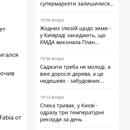
супермаркети залишилися
без асортименту
19:56 вчора
Жодних ілюзій щодо зими -
ет
у Київраді закидають, що
КМДА виконала План
стійкості на 20%
игался
19:30 вчора
Саджати треба не молоді, а
лючив
вже дорослі дерева, а це
недешево - забудовник
Ніконов
19:12 вчора
Спека триває, у Києві -
одразу три температурні
Fabia от
рекорди за день