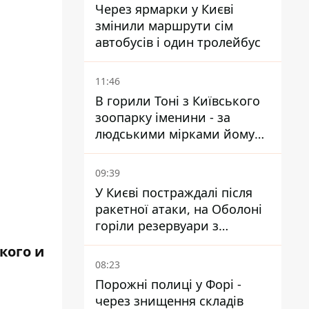
Через ярмарки у Києві
змінили маршрути сім
автобусів і один тролейбус
11:46
В горили Тоні з Київського
зоопарку іменини - за
людськими мірками йому
вже понад 90 років
09:39
У Києві постраждалі після
ракетної атаки, на Оболоні
горіли резервуари з
паливом
кого и
08:23
Порожні полиці у Форі -
через знищення складів