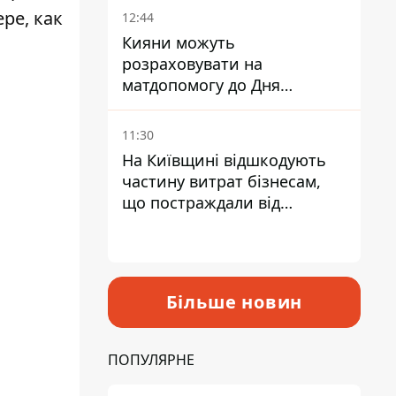
ре, как
12:44
Кияни можуть
розраховувати на
матдопомогу до Дня
незалежності - кому її
дадуть
11:30
На Київщині відшкодують
частину витрат бізнесам,
що постраждали від
прильотів ракет
Більше новин
ПОПУЛЯРНЕ