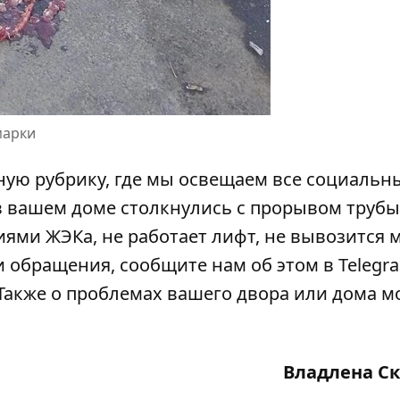
марки
ую рубрику, где мы освещаем все
социальн
 в вашем доме столкнулись с прорывом трубы
ми ЖЭКа, не работает лифт, не вывозится м
 обращения, сообщите нам об этом в Telegra
 Также о проблемах вашего двора или дома 
Владлена С