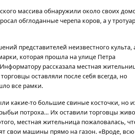
нского массива обнаружили около своих дом
бросал обглоданные черепа коров, а у тротуа
ений представителей неизвестного культа, 
марки, которая прошла на улице Петра
Информатору
рассказала местная жительни
 торговцы оставляли после себя всегда, но
шло все рамки.
 Были какие-то большие свиные косточки, но и
о рыбьи потроха… Их оставили торговцы жив
 этого, местная жительница пожаловалась, чт
ят свои машины прямо на газон. «Вроде, всю