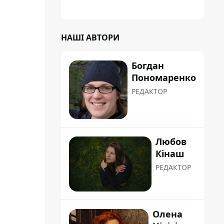
планували пізніше отримати "в
обслуговування" земельну ділянку
НАШІ АВТОРИ
Богдан
Пономаренко
РЕДАКТОР
Любов
Кінаш
РЕДАКТОР
Олена