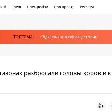
оші
Треш
Прес-релізи
Про проект
Реклама
ТОПТЕМА:
Відключення світла у столиці
 газонах разбросали головы коров и 
👍