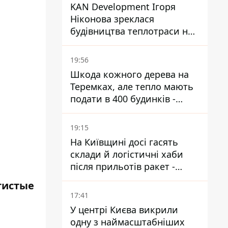
KAN Development Ігоря
Ніконова зреклася
будівництва теплотраси на
Теремках
19:56
Шкода кожного дерева на
Теремках, але тепло мають
подати в 400 будинків -
депутатка Київради
19:15
На Київщині досі гасять
склади й логістичні хаби
після прильотів ракет -
ДСНС
тистые
17:41
У центрі Києва викрили
одну з наймасштабніших