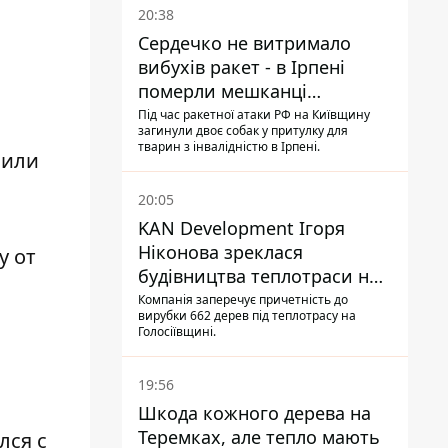
20:38
Сердечко не витримало
вибухів ракет - в Ірпені
померли мешканці
притулку для собак з
Під час ракетної атаки РФ на Київщину
загинули двоє собак у притулку для
інвалідністю
тварин з інвалідністю в Ірпені.
вили
20:05
KAN Development Ігоря
Ніконова зреклася
у от
будівництва теплотраси на
Теремках
Компанія заперечує причетність до
вирубки 662 дерев під теплотрасу на
Голосіївщині.
19:56
Шкода кожного дерева на
Теремках, але тепло мають
лся с