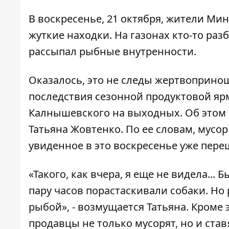
В воскресенье, 21 октября, жители Ми
жуткие находки. На газонах кто-то раз
рассыпал рыбные внутренности.
Оказалось, это не следы жертвопринош
последствия сезонной продуктовой яр
Калнышевского на выходных. Об этом
Татьяна Жовтенко. По ее словам, мусор
увиденное в это воскресенье уже пере
«Такого, как вчера, я еще не видела...
пару часов порастаскивали собаки. Н
рыбой», - возмущается Татьяна. Кроме
продавцы не только мусорят, но и став