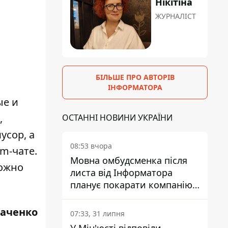
Нікітіна
ЖУРНАЛІСТ
БІЛЬШЕ ПРО АВТОРІВ
ІНФОРМАТОРА
ые и
,
ОСТАННІ НОВИНИ УКРАЇНИ
усор, а
08:53 вчора
m-чате.
Мовна омбудсменка після
можно
листа від Інформатора
планує покарати компанію-
підрядника ПриватБанку
каченко
07:33, 31 липня