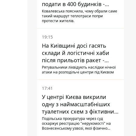
подати в 400 будинків -
депутатка Київради
Ковалевська пояснила, чому обрали саме
такий маршрут теплотраси попри
протести жителів.
19:15
На Київщині досі гасять
склади й логістичні хаби
після прильотів ракет -
ДСНС
Рятувальники ліквідують наслідки нічної
атаки на розподільчі центри під Києвом
17:41
У центрі Києва викрили
одну з наймасштабніших
туалетних схем з фіктивним
будинком
Подільська прокуратура через суд
оскаржує реєстрацію "нерухомості" на
Вознесенському узвозі, якої фізично
ніколи не існувало: під неї, ймовірно,