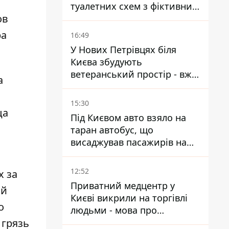
туалетних схем з фіктивним
ов
будинком
ра
16:49
У Нових Петрівцях біля
Києва збудують
ветеранський простір - вже
а
знайшли проєктанта
15:30
ца
Під Києвом авто взяло на
таран автобус, що
висаджував пасажирів на
зупинці - пасажирка в
лікарні
12:52
х за
Приватний медцентр у
ой
Києві викрили на торгівлі
о
людьми - мова про
 грязь
сурогатне материнство