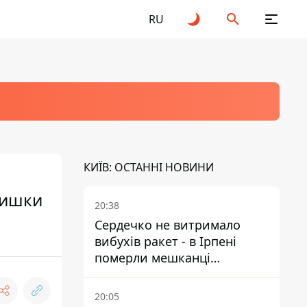
RU
КИЇВ: ОСТАННІ НОВИНИ
кишки
20:38
Сердечко не витримало
вибухів ракет - в Ірпені
померли мешканці
притулку для собак з
інвалідністю
20:05