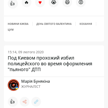
♥
🔥
😭
😆
😡
👍
НОВИНИ КИЄВА
ДЕНЬ СВЯТОГО ВАЛЕНТИНА
КОХАННЯ
ЦУМ
15:14, 09 лютого 2020
Под Киевом прохожий избил
полицейского во время оформления
"пьяного" ДТП
Марія Бунякіна
ЖУРНАЛІСТ
👍