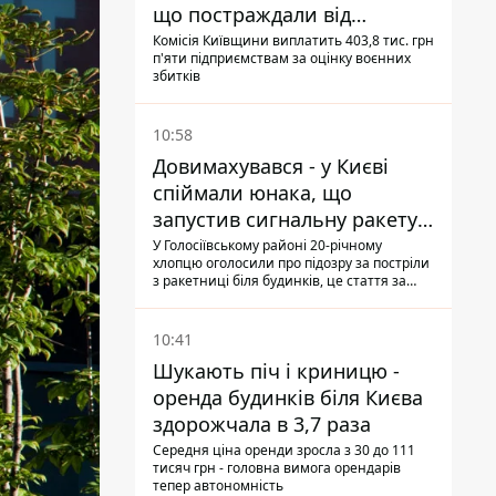
що постраждали від
прильотів ракет
Комісія Київщини виплатить 403,8 тис. грн
п'яти підприємствам за оцінку воєнних
збитків
10:58
Довимахувався - у Києві
спіймали юнака, що
запустив сигнальну ракету,
аби потішити дівчат
У Голосіївському районі 20-річному
хлопцю оголосили про підозру за постріли
з ракетниці біля будинків, це стаття за
"хуліганку"
10:41
Шукають піч і криницю -
оренда будинків біля Києва
здорожчала в 3,7 раза
Середня ціна оренди зросла з 30 до 111
тисяч грн - головна вимога орендарів
тепер автономність