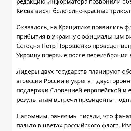
редакцию
Информатора
позвонили обе
Киева висят бело-сине-красные трикол
Оказалось, на Крещатике появились фл
прибытия в Украину с официальным ви
Сегодня Петр Порошенко проведет встр
Украину впервые после переизбрания е
Лидеры двух государств планируют об
агрессии России и укрепят двусторонне
поддержки Словенией европейской и 
результатам встречи президенты подп
Напомним, ранее мы писали, что фана
пальто в цветах российского флага.
Изв