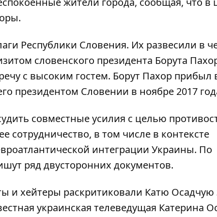
спокоенные жители города, сообщая, что в 
оры.
аги Республики Словения. Их развесили в ч
зитом словенского президента Борута Пахор
ечу с высоким гостем. Борут Пахор прибыл 
го президентом Словении в ноябре 2017 год
судить совместные усилия с целью противос
е сотрудничество, в том числе в контексте
евроатлантической интеграции Украины. По
ишут ряд двусторонних документов.
ты и хейтеры
раскритиковали Катю Осадчую 
естная украинская телеведущая Катерина О