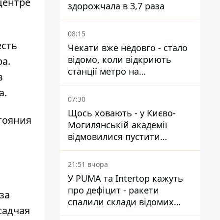
центре
здорожчала в 3,7 раза
08:15
есть
Чекати вже недовго - стало
відомо, коли відкриють
а.
станції метро на
в
Виноградарі
а.
07:30
Щось ховають - у Києво-
тояния
Могилянській академії
відмовилися пустити
комісію з охорони пам'яток
на територію
21:51 вчора
У PUMA та Intertop кажуть
про дефіцит - ракети
за
спалили склади відомих
садчая
брендів