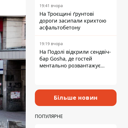
19:41 вчора
На Троєщині ґрунтові
дороги засипали крихтою
асфальтобетону
19:19 вчора
На Подолі відкрили сендвіч-
бар Gosha, де гостей
ментально розвантажує
акула
Більше новин
ПОПУЛЯРНЕ