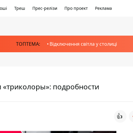
оші
Треш
Прес-релізи
Про проект
Реклама
ТОПТЕМА:
Відключення світла у столиці
и «триколоры»: подробности
👍