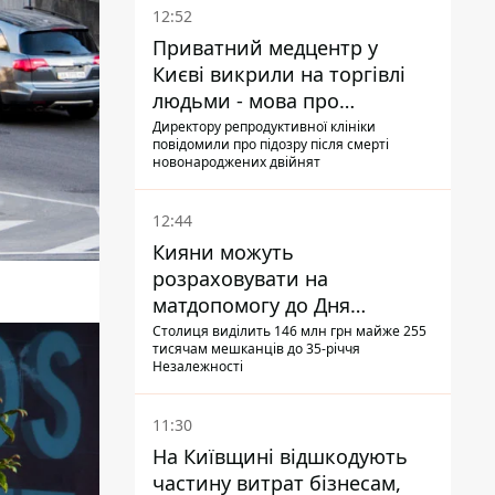
12:52
Приватний медцентр у
Києві викрили на торгівлі
людьми - мова про
сурогатне материнство
Директору репродуктивної клініки
повідомили про підозру після смерті
новонароджених двійнят
12:44
Кияни можуть
розраховувати на
матдопомогу до Дня
незалежності - кому її
Столиця виділить 146 млн грн майже 255
тисячам мешканців до 35-річчя
дадуть
Незалежності
11:30
На Київщині відшкодують
частину витрат бізнесам,