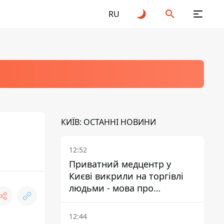
RU
КИЇВ: ОСТАННІ НОВИНИ
12:52
Приватний медцентр у
Києві викрили на торгівлі
людьми - мова про
сурогатне материнство
12:44