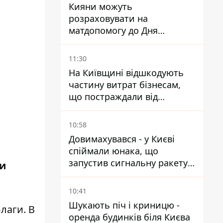
Кияни можуть
розраховувати на
матдопомогу до Дня
незалежності - кому її
дадуть
11:30
На Київщині відшкодують
частину витрат бізнесам,
що постраждали від
прильотів ракет
10:58
Довимахувався - у Києві
спіймали юнака, що
запустив сигнальну ракету,
ти
аби потішити дівчат
10:41
Шукають піч і криницю -
лаги. В
оренда будинків біля Києва