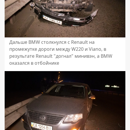
Дальше BMW столкнулся с Renault на
промежутке дороги между W220 и Viano, в
результате Renault "догнал" минивэн, а BMW
оказался в отбойнике