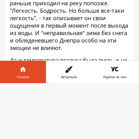
раньше приходил на реку попозже.
"Легкость. Бодрость. Но больше все-таки
легкость", - так описывает он свои
ощущения в первый момент после выхода
из воды. И "неправильная" зима без снега
и обледеневшего Днепра особо на эти
эмоции не влияют.
Да и температура воздуха была пусть и не
самой морозной, но вполне бодрящей.
Возможно, именно поэтому сразу после
Головна
Актуально
Україна на часі
купания люди очень бодро обменивались
эмоциями, на скорую руку вытирались и
Інформатор у
Завантажити
одевались, после чего быстро убегали.
телефоні
👉
Хотя для желающих на Оболонской
набережной работали вагончики с едой и
горячительными напитками, которые
помогали согреться после очищающего
купания.