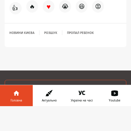
♥
🔥
😭
😆
😡
👍
НОВИНИ КИЄВА
РОЗШУК
ПРОПАЛ РЕБЕНОК
ЗАПРОПОНУВАТИ НОВИНУ
Головна
Актуально
Україна на часі
Youtube
Головна
Інформатор у
Завантажити
Про проєкт
телефоні
👉
Реклама