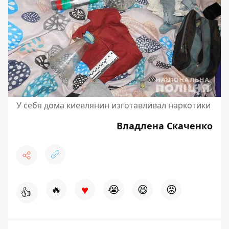
У себя дома киевлянин изготавливал наркотики
Владлена Скаченко
♥
🔥
😭
😆
😡
👍