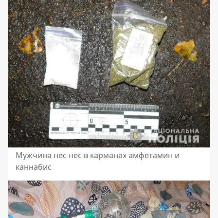
Мужчина нес нес в карманах амфетамин и
каннабис