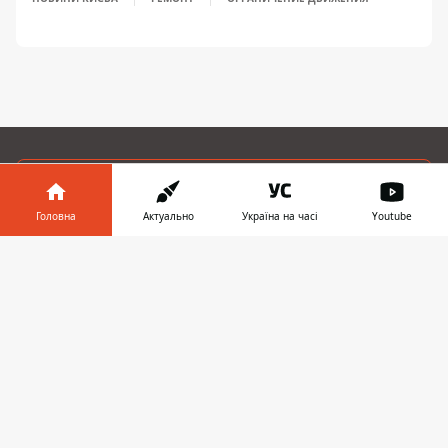
ЗАПРОПОНУВАТИ НОВИНУ
Головна
Актуально
Україна на часі
Youtube
Головна
Інформатор у
Завантажити
телефоні
👉
Про проєкт
Реклама
Про нас