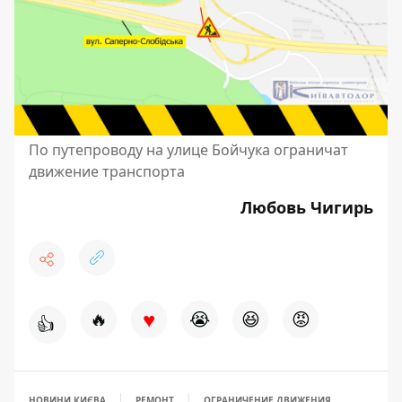
По путепроводу на улице Бойчука ограничат
движение транспорта
Любовь Чигирь
♥
🔥
😭
😆
😡
👍
НОВИНИ КИЄВА
РЕМОНТ
ОГРАНИЧЕНИЕ ДВИЖЕНИЯ