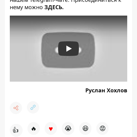
нему можно
ЗДЕСЬ.
Play
Руслан Хохлов
♥
🔥
😭
😆
😡
👍