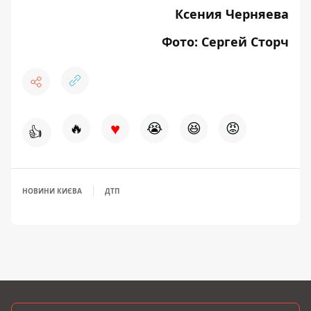
Ксения Черняева
Фото: Сергей Сторч
♥
🔥
😭
😆
😡
👍
НОВИНИ КИЄВА
ДТП