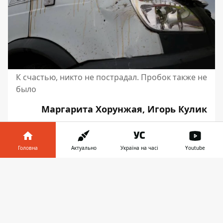
К счастью, никто не пострадал. Пробок также не
было
Маргарита Хорунжая, Игорь Кулик
Фото: Витольд Явдощук
Головна
Актуально
Україна на часі
Youtube
Інформатор у
Завантажити
телефоні
👉
♥
🔥
😭
😆
😡
👍