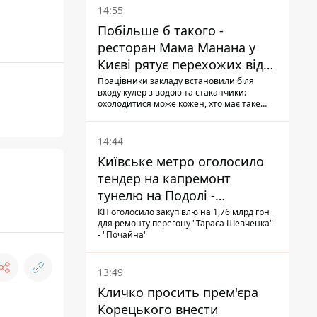
14:55
Побільше б такого -
ресторан Мама Манана у
Києві рятує перехожих від
спеки
Працівники закладу встановили біля
входу кулер з водою та стаканчики:
охолодитися може кожен, хто має таке
бажання
14:44
Київське метро оголосило
тендер на капремонт
тунелю на Подолі -
триватиме майже два роки
КП оголосило закупівлю на 1,76 млрд грн
для ремонту перегону "Тараса Шевченка"
- "Почайна"
13:49
Кличко просить прем'єра
Корецького внести