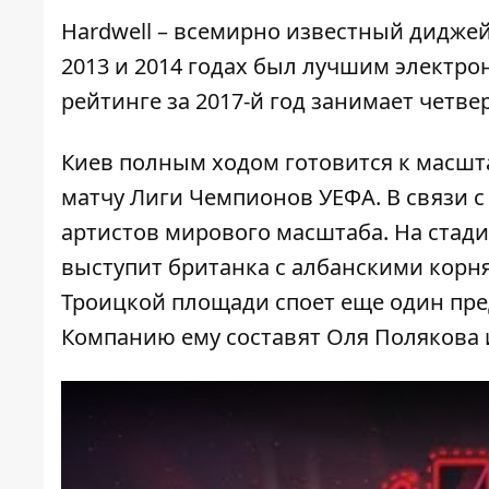
Hardwell – всемирно известный диджей
2013 и 2014 годах был лучшим электро
рейтинге за 2017-й год занимает четве
Киев полным ходом
готовится к масш
матчу Лиги Чемпионов УЕФА. В связи с
артистов мирового масштаба. На стади
выступит британка с албанскими кор
Троицкой площади споет еще один пре
Компанию ему составят Оля Полякова