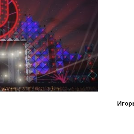
y
Игор