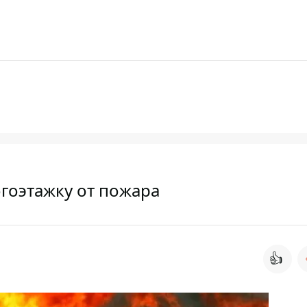
гоэтажку от пожара
👍