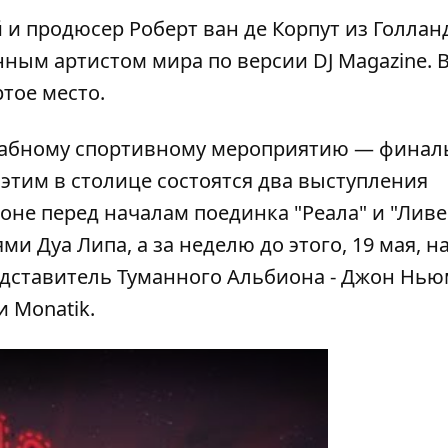
 и продюсер Роберт ван де Корпут из Голлан
нным артистом мира по версии DJ Magazine. 
ртое место.
табному спортивному мероприятию
— финал
 этим в столице состоятся два выступления
оне перед началам поединка "Реала" и "Ливе
нями
Дуа Липа
, а за неделю до этого, 19 мая, н
дставитель Туманного Альбиона -
Джон Нью
 и
Monatik
.