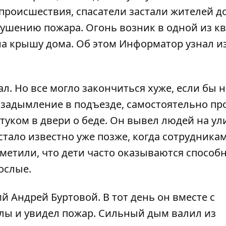
происшествия, спасатели застали жителей д
 тушению пожара. Огонь возник в одной из к
на крышу дома. Об этом
Информатор
узнал и
ал. Но все могло закончиться хуже, если бы н
е задымление в подъезде, самостоятельно п
туком в двери о беде. Он вывел людей на ул
стало известно уже позже, когда сотрудника
тметили, что дети часто оказываются способ
ослые.
й Андрей Буртовой. В тот день он вместе с
лы и увидел пожар. Сильный дым валил из