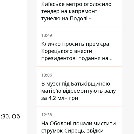
Київське метро оголосило
тендер на капремонт
тунелю на Подолі -
триватиме майже два роки
13:49
Кличко просить прем'єра
Корецького внести
президентові подання на
звільнення володаря
Троєщини Бахматова
13:06
В музеї під Батьківщиною-
матір'ю відремонтують залу
за 4,2 млн грн
12:38
:30. Об
На Оболоні почали чистити
струмок Сирець, звідки