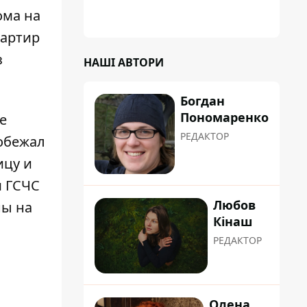
ома на
вартир
з
НАШІ АВТОРИ
Богдан
Пономаренко
е
РЕДАКТОР
робежал
ицу и
м ГСЧС
Любов
ны на
Кінаш
РЕДАКТОР
Олена