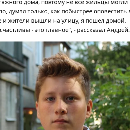
тажного дома, поэтому не все жильцы могли
ло, думал только, как побыстрее оповестить
 и жители вышли на улицу, я пошел домой.
частливы - это главное", - рассказал Андрей.