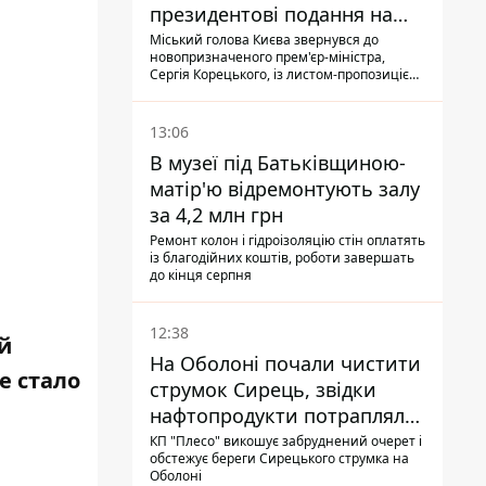
президентові подання на
звільнення володаря
Міський голова Києва звернувся до
новопризначеного прем'єр-міністра,
Троєщини Бахматова
Сергія Корецького, із листом-пропозицією
щодо звільнення голови Деснянської РДА
Максима Бахматова
13:06
В музеї під Батьківщиною-
матір'ю відремонтують залу
за 4,2 млн грн
Ремонт колон і гідроізоляцію стін оплатять
із благодійних коштів, роботи завершать
до кінця серпня
12:38
й
На Оболоні почали чистити
е стало
струмок Сирець, звідки
нафтопродукти потрапляли
до озер
КП "Плесо" викошує забруднений очерет і
обстежує береги Сирецького струмка на
Оболоні