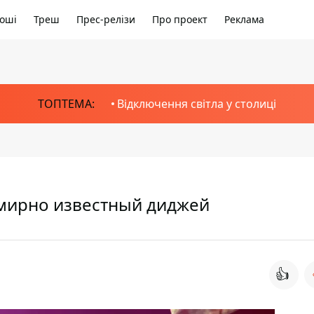
оші
Треш
Прес-релізи
Про проект
Реклама
ТОПТЕМА:
Відключення світла у столиці
емирно известный диджей
👍