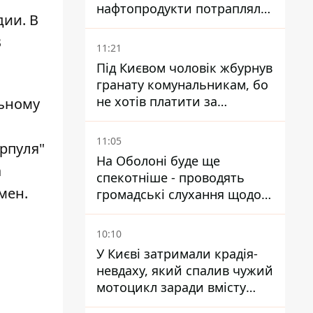
нафтопродукти потрапляли
дии. В
до озер
В
11:21
Під Києвом чоловік жбурнув
гранату комунальникам, бо
не хотів платити за
ьному
квитанціями
11:05
рпуля"
На Оболоні буде ще
а
спекотніше - проводять
мен
.
громадські слухання щодо
храму УГКЦ на Північній
10:10
У Києві затримали крадія-
невдаху, який спалив чужий
мотоцикл заради вмісту
багажника