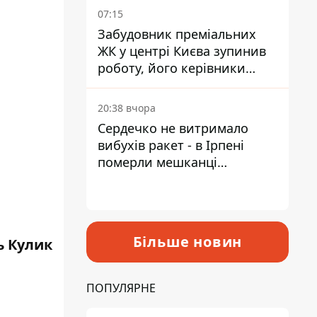
07:15
Забудовник преміальних
ЖК у центрі Києва зупинив
роботу, його керівники
втекли з України - Bihus.info
20:38 вчора
Сердечко не витримало
вибухів ракет - в Ірпені
померли мешканці
притулку для собак з
інвалідністю
Більше новин
ь Кулик
ПОПУЛЯРНЕ