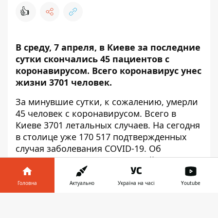
👍
В среду, 7 апреля, в Киеве за последние
сутки скончались 45 пациентов с
коронавирусом
. Всего коронавирус унес
жизни 3701 человек.
За минувшие сутки, к сожалению, умерли
45 человек с коронавирусом. Всего в
Киеве 3701 летальных случаев. На сегодня
в столице уже 170 517 подтвержденных
случая заболевания COVID-19. Об
этом заявил мэр Киева Виталий
Кличко, сообщает
Информатор
.
Головна
Актуально
Україна на часі
Youtube
Смертность от коронавируса в столице не
уменьшается. Как и в начале
Інформатор у
Завантажити
пандемии,
умирают преимущественно
телефоні
👉