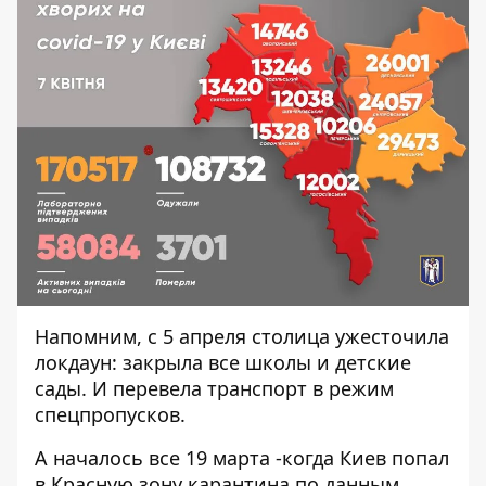
Напомним,
с 5 апреля столица ужесточила
локдаун
: закрыла все школы и детские
сады. И перевела транспорт в режим
спецпропусков.
А началось все 19 марта -когда
Киев попал
в Красную зону карантина
по данным