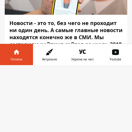
Новости - это то, без чего не проходит
ни один день. А самые главные новости
находятся конечно же в СМИ. Мы
составили рейтинг сайтов за июль 2019
года, чтобы вы понимали, где больше
всего читают новости Киева.
Головна
Актуально
Україна на часі
Youtube
Узнать о городских событиях, трендах,
Інформатор у
Завантажити
новых заведениях, резонансных
телефоні
👉
происшествиях можно на проверенных
временем
ресурсах.
Информатор
продолжает
анализировать рынок новостных сайтов,
их популярность и посещаемость.
Приводим данные за июль 2019 года.
Возглавляет таблицу