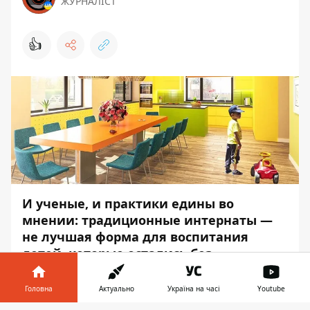
ЖУРНАЛІСТ
👍
И ученые, и практики едины во
мнении: традиционные интернаты —
не лучшая форма для воспитания
детей, которые остались без
попечения родителей. Зачастую
выпускники таких учреждений
Головна
Актуально
Україна на часі
Youtube
выходят во взрослую жизнь, не имея