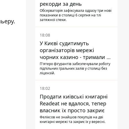
рекорди за день
Обсерваторія зафіксувала одразу три нові
показники в столиці 6 серпня на тлі
ьеру.
затяжної спеки.
18:08
У Києві судитимуть
організаторів мережі
чорних казино - тримали 39
закладів
П'ятеро фігурантів забезпечували роботу
підпільних гральних залів у столиці без
ліцензій.
18:02
Продати київські книгарні
Readeat не вдалося, тепер
власник їх просто закриє
Феліксов не знайшов покупців на дві
книгарні мережі та закриє їх у вересні.