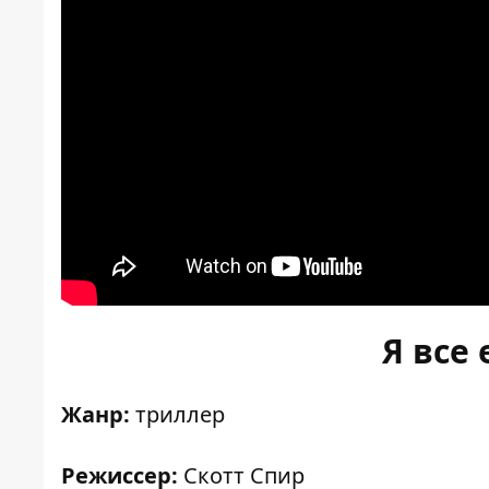
Я все
Жанр:
триллер
Режиссер:
Скотт Спир