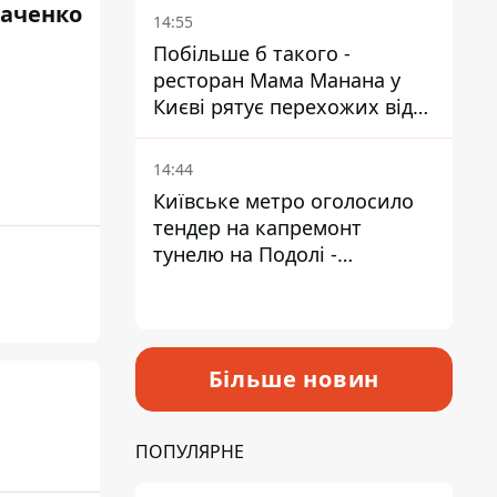
аченко
Пантелеєв
14:55
Побільше б такого -
ресторан Мама Манана у
Києві рятує перехожих від
спеки
14:44
Київське метро оголосило
тендер на капремонт
тунелю на Подолі -
триватиме майже два роки
Більше новин
ПОПУЛЯРНЕ