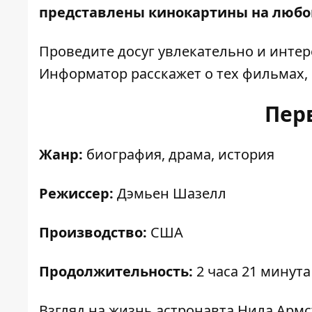
представлены кинокартины на любой
Проведите досуг увлекательно и интер
Информатор
расскажет о тех фильмах, 
Пер
Жанр:
биография, драма, история
Режиссер:
Дэмьен Шазелл
Производство:
США
Продолжительность:
2 часа 21 минута
Взгляд на жизнь астронавта Нила Арм