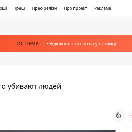
оші
Треш
Прес-релізи
Про проект
Реклама
ТОПТЕМА:
Відключення світла у столиці
го убивают людей
👍