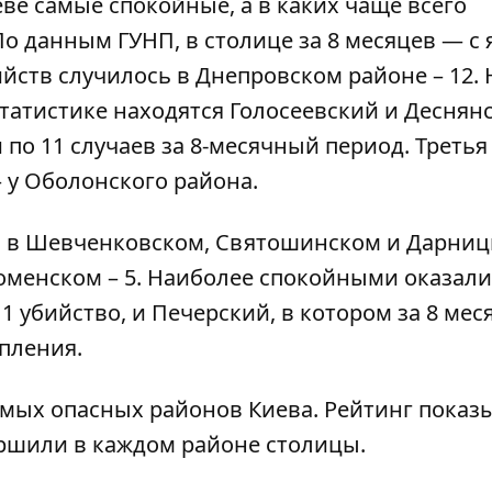
еве самые спокойные, а в каких чаще всего
о данным ГУНП, в столице за 8 месяцев — с 
ийств случилось в Днепровском районе – 12. 
татистике находятся Голосеевский и Деснян
по 11 случаев за 8-месячный период. Третья
 у Оболонского района.
 то в Шевченковском, Святошинском и Дарни
ломенском – 5. Наиболее спокойными оказал
 убийство, и Печерский, в котором за 8 мес
пления.
мых опасных районов Киева
. Рейтинг показ
ршили в каждом районе столицы.