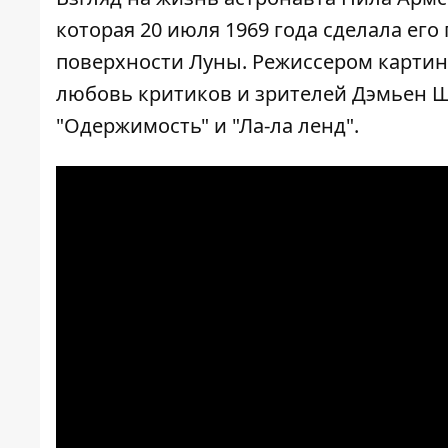
которая 20 июля 1969 года сделала ег
поверхности Луны. Режиссером карти
любовь критиков и зрителей Дэмьен Ш
"Одержимость" и "Ла-ла ленд".
[embed]
[/embed]