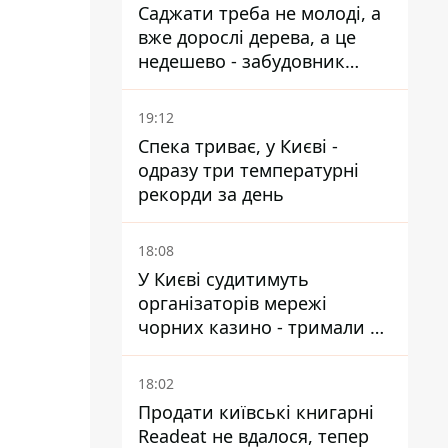
Саджати треба не молоді, а
вже дорослі дерева, а це
недешево - забудовник
Ніконов
19:12
Спека триває, у Києві -
одразу три температурні
рекорди за день
18:08
У Києві судитимуть
організаторів мережі
чорних казино - тримали 39
закладів
18:02
Продати київські книгарні
Readeat не вдалося, тепер