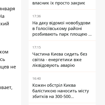
власник їх просто закриє
января
На
17:36
На даху відомої новобудови
ский
в Голосіївському районі
розбивають парк площею в
гектар
17:15
цком
Частина Києва сидить без
ись
світла - енергетики вже
ліквідовують аварію
яцев не
16:40
Кожен обстріл Києва
ывает,
балістикою наносить місту
збитків на 300-500
мільйонів - Петро