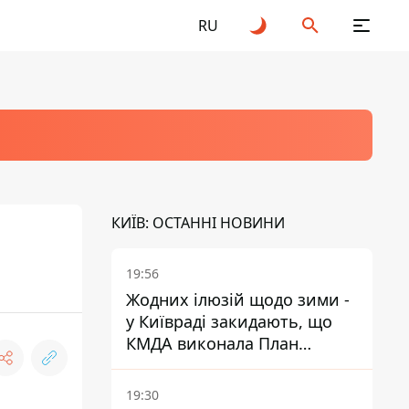
RU
КИЇВ: ОСТАННІ НОВИНИ
19:56
Жодних ілюзій щодо зими -
у Київраді закидають, що
КМДА виконала План
стійкості на 20%
19:30