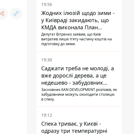
19:56
Жодних ілюзій щодо зими -
у Київраді закидають, що
КМДА виконала План
стійкості на 20%
Депутат Вітренко заявив, що Київ
витратив лише п'яту частину коштів на
підготовку до зими.
19:30
Саджати треба не молоді, а
вже дорослі дерева, а це
недешево - забудовник
Ніконов
Засновник KAN DEVELOPMENT розповів, як
забудовники можуть охолодити столицю
в спеку.
19:12
Спека триває, у Києві -
одразу три температурні