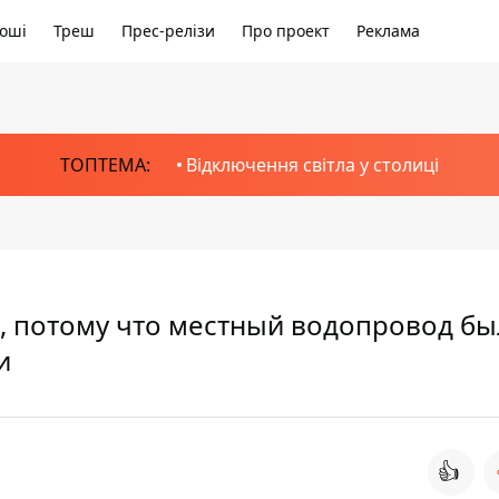
оші
Треш
Прес-релізи
Про проект
Реклама
ТОПТЕМА:
Відключення світла у столиці
а, потому что местный водопровод бы
и
👍