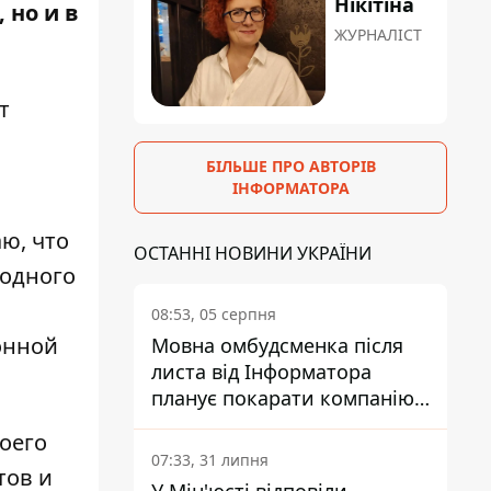
Нікітіна
 но и в
ЖУРНАЛІСТ
т
БІЛЬШЕ ПРО АВТОРІВ
ІНФОРМАТОРА
ю, что
ОСТАННІ НОВИНИ УКРАЇНИ
 одного
08:53, 05 серпня
онной
Мовна омбудсменка після
листа від Інформатора
планує покарати компанію-
підрядника ПриватБанку
оего
07:33, 31 липня
тов и