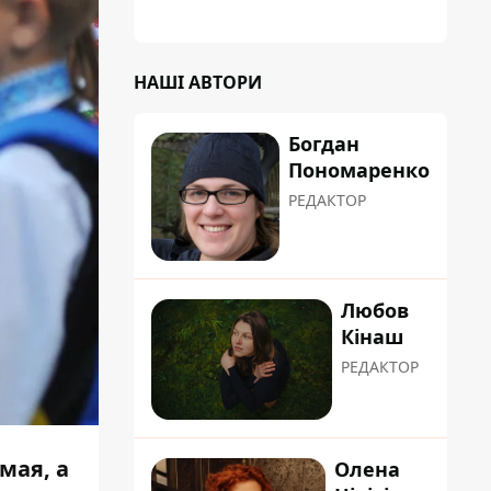
НАШІ АВТОРИ
Богдан
Пономаренко
РЕДАКТОР
Любов
Кінаш
РЕДАКТОР
мая, а
Олена