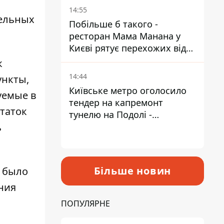
Пантелеєв
14:55
тельных
Побільше б такого -
ресторан Мама Манана у
Києві рятує перехожих від
спеки
к
14:44
ункты,
Київське метро оголосило
уемые в
тендер на капремонт
таток
тунелю на Подолі -
ь
триватиме майже два роки
Більше новин
 было
ния
ПОПУЛЯРНЕ