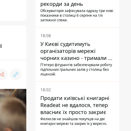
рекорди за день
Обсерваторія зафіксувала одразу три нові
показники в столиці 6 серпня на тлі
затяжної спеки.
18:08
ы
У Києві судитимуть
організаторів мережі
чорних казино - тримали 39
закладів
П'ятеро фігурантів забезпечували роботу
підпільних гральних залів у столиці без
ліцензій.
18:02
Продати київські книгарні
Readeat не вдалося, тепер
власник їх просто закриє
Феліксов не знайшов покупців на дві
книгарні мережі та закриє їх у вересні.