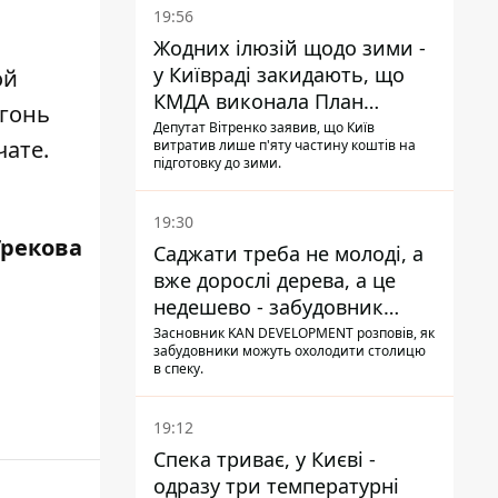
19:56
Жодних ілюзій щодо зими -
у Київраді закидають, що
ой
КМДА виконала План
огонь
стійкості на 20%
Депутат Вітренко заявив, що Київ
чате.
витратив лише п'яту частину коштів на
підготовку до зими.
19:30
Грекова
Саджати треба не молоді, а
вже дорослі дерева, а це
недешево - забудовник
Ніконов
Засновник KAN DEVELOPMENT розповів, як
забудовники можуть охолодити столицю
в спеку.
19:12
Спека триває, у Києві -
одразу три температурні