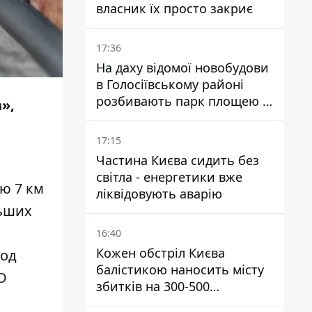
власник їх просто закриє
17:36
На даху відомої новобудови
в Голосіївському районі
розбивають парк площею в
»,
гектар
17:15
Частина Києва сидить без
світла - енергетики вже
ю 7 км
ліквідовують аварію
льших
16:40
Кожен обстріл Києва
род
балістикою наносить місту
О
збитків на 300-500
мільйонів - Петро