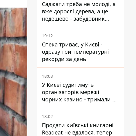
Саджати треба не молоді, а
вже дорослі дерева, а це
недешево - забудовник
Ніконов
19:12
Спека триває, у Києві -
одразу три температурні
рекорди за день
18:08
У Києві судитимуть
організаторів мережі
чорних казино - тримали 39
закладів
18:02
Продати київські книгарні
Readeat не вдалося, тепер