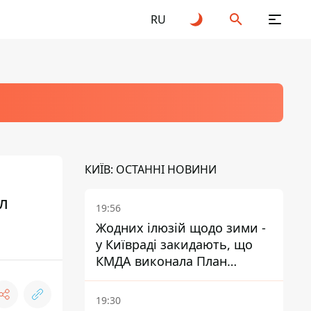
RU
КИЇВ: ОСТАННІ НОВИНИ
л
19:56
Жодних ілюзій щодо зими -
у Київраді закидають, що
КМДА виконала План
стійкості на 20%
19:30