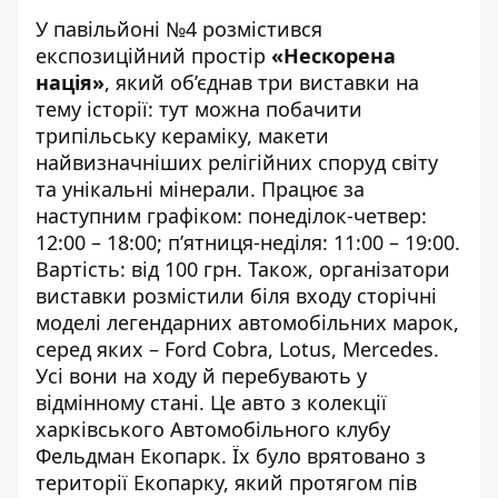
У павільйоні №4 розмістився
експозиційний простір
«Нескорена
нація»
, який об’єднав три виставки на
тему історії: тут можна побачити
трипільську кераміку, макети
найвизначніших релігійних споруд світу
та унікальні мінерали. Працює за
наступним графіком: понеділок-четвер:
12:00 – 18:00; п’ятниця-неділя: 11:00 – 19:00.
Вартість: від 100 грн. Також, організатори
виставки розмістили біля входу сторічні
моделі легендарних автомобільних марок,
серед яких – Ford Cobra, Lotus, Mercedes.
Усі вони на ходу й перебувають у
відмінному стані. Це авто з колекції
харківського Автомобільного клубу
Фельдман Екопарк. Їх було врятовано з
території Екопарку, який протягом пів