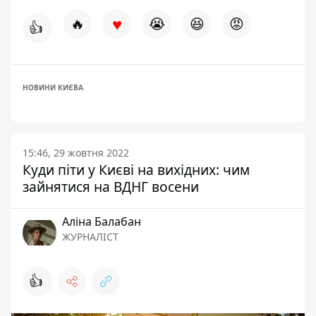
♥
🔥
😭
😆
😡
👍
НОВИНИ КИЄВА
15:46, 29 жовтня 2022
Куди піти у Києві на вихідних: чим
зайнятися на ВДНГ восени
Аліна Балабан
ЖУРНАЛІСТ
👍