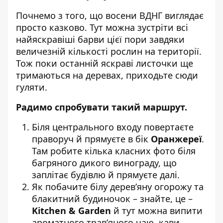
Почнемо з того, що восени ВДНГ виглядає
просто казково. Тут можна зустріти всі
найяскравіші барви цієї пори завдяки
величезній кількості рослин на території.
Тож поки останній яскраві листочки ще
тримаються на деревах, приходьте сюди
гуляти.
Радимо спробувати такий маршрут.
Біля центрального входу повертаєте
праворуч й прямуєте в бік
Оранжереї
.
Там робите кілька класних фото біля
багряного дикого винограду, що
заплітає будівлю й прямуєте далі.
Як побачите білу дерев’яну огорожу та
блакитний будиночок – знайте, це –
Kitchen & Garden
й тут можна випити
ароматного трав’яного чаю, кави,