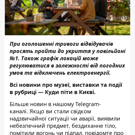
При оголошенні тривоги відвідувачів
просять пройти до укриття у павільйоні
№1. Також графік локацій може
регулюватися в залежності від погодних
умов та відключень електроенергії.
Всі новини про музеї, виставки та події
в рубриці —
Куди піти в Києві
.
Більше новин в нашому
Telegram-
каналі
. Якщо ви стали свідком
надзвичайної ситуації чи аварії, виявили
небезпечний предмет, бездиханне тіло,
помітили вогонь чи підпал, повідомте про