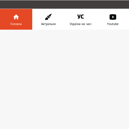
ЗАПРОПОНУВАТИ НОВИНУ
Головна
Актуально
Україна на часі
Youtube
Головна
Інформатор у
Завантажити
телефоні
👉
Про проєкт
Реклама
Про нас
Інформатор проекти
Інформатор-Україна
Geek
Гроші
Авто