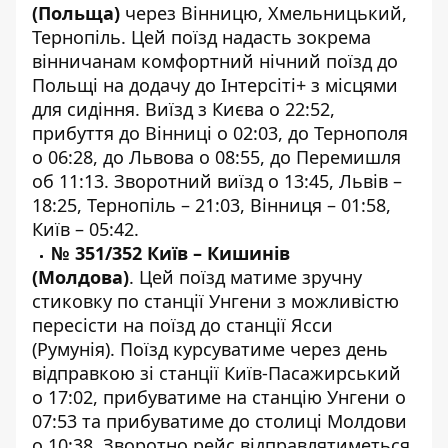
(Польща)
через Вінницю, Хмельницький,
Тернопіль. Цей поїзд надасть зокрема
вінничанам комфортний нічний поїзд до
Польщі на додачу до Інтерсіті+ з місцями
для сидіння. Виїзд з Києва о 22:52,
прибуття до Вінниці о 02:03, до Тернополя
о 06:28, до Львова о 08:55, до Перемишля
об 11:13. Зворотний виїзд о 13:45, Львів –
18:25, Тернопіль – 21:03, Вінниця – 01:58,
Київ – 05:42.
№ 351/352 Київ – Кишинів
(Молдова)
. Цей поїзд матиме зручну
стиковку по станції Унгени з можливістю
пересісти на поїзд до станції Ясси
(Румунія). Поїзд курсуватиме через день
відправкою зі станції Київ-Пасажирський
о 17:02, прибуватиме на станцію Унгени о
07:53 та прибуватиме до столиці Молдови
о 10:38. Зворотно рейс відправлятиметься