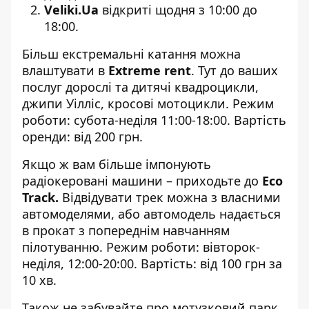
Veliki.Ua
відкриті щодня з 10:00 до
18:00.
Більш екстремальні катання можна
влаштувати в
Extreme rent
. Тут до ваших
послуг дорослі та дитячі квадроцикли,
джипи Уілліс, кросові мотоцикли.
Режим
роботи: субота-неділя 11:00-18:00. Вартість
оренди: від 200 грн.
Якщо ж вам більше імпонують
радіокеровані машини – приходьте до
Eco
Track
.
Відвідувати трек можна з власними
автомоделями, або автомодель надається
в прокат з попереднім навчанням
пілотуванню. Режим роботи: вівторок-
неділя, 12:00-20:00. Вартість: від 100 грн за
10 хв.
Також не забувайте про мотузковий парк