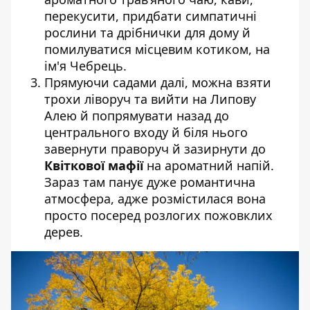
перекусити, придбати симпатичні
рослини та дрібнички для дому й
помилуватися місцевим котиком, на
ім'я Чебрець.
Прямуючи садами далі, можна взяти
трохи ліворуч та вийти на Липову
Алею й попрямувати назад до
центрального входу й біля нього
завернути праворуч й зазирнути до
Квіткової мафії
на ароматний напій.
Зараз там панує дуже романтична
атмосфера, адже розмістилася вона
просто посеред розлогих пожовклих
дерев.