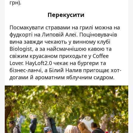
грн).
Перекусити
Посмакувати стравами на грилі можна на
фудкорті на Липовій Алеї. Поціновувачів
вина завжди чекають у винному клубі
Biologist, а за найсмачнішою кавою та
свіжим круасаном приходьте у Coffee
Lover. HayLoft2.0 чекає на бургери та
бізнес-ланчі, а Білий Налив пригощає хот-
догами й ароматним яблучним сидром.