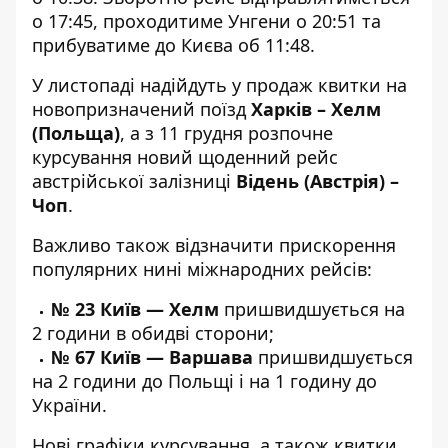
о 17:45, проходитиме Унгени о 20:51 та
прибуватиме до Києва об 11:48.
У листопаді надійдуть у продаж квитки на
новопризначений поїзд
Харків – Хелм
(Польща)
, а з 11 грудня розпочне
курсування новий щоденний рейс
австрійської залізниці
Відень (Австрія) –
Чоп
.
Важливо також відзначити прискорення
популярних нині міжнародних рейсів:
№ 23 Київ — Хелм
пришвидшується на
2 години в обидві сторони;
№ 67 Київ — Варшава
пришвидшується
на 2 години до Польщі і на 1 годину до
України.
Нові графіки курсування, а також квитки