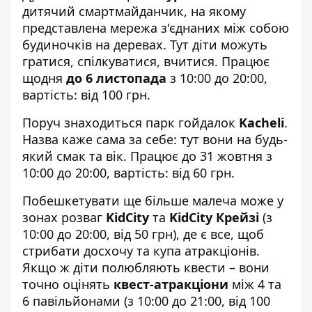
дитячий смартмайданчик, на якому
представлена ​​мережа з'єднаних між собою
будиночків на деревах. Тут діти можуть
гратися, спілкуватися, вчитися. Працює
щодня
до 6 листопада
з 10:00 до 20:00,
вартість: від 100 грн.
Поруч знаходиться парк гойдалок
Kacheli
.
Назва каже сама за себе: тут вони на будь-
який смак та вік. Працює до 31 жовтня з
10:00 до 20:00, вартість: від 60 грн.
Побешкетувати ще більше малеча може у
зонах розваг
KidCity
та
KidCity Крейзі
(з
10:00 до 20:00, від 50 грн), де є все, щоб
стрибати досхочу та купа атракціонів.
Якщо ж діти полюбляють квести – вони
точно оцінять
квест-атракціони
між 4 та
6 павільйонами (з 10:00 до 21:00, від 100