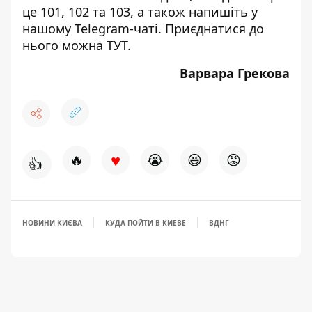
це 101, 102 та 103, а також напишіть у
нашому Telegram-чаті. Приєднатися до
нього можна
ТУТ
.
Варвара Грекова
♥
🔥
😭
😆
😡
👍
НОВИНИ КИЄВА
КУДА ПОЙТИ В КИЕВЕ
ВДНГ