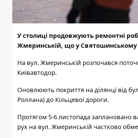
У столиці продовжують ремонтні робо
Жмеринській, що у Святошинському р
На вул. Жмеринській розпочався пото
Київавтодор.
Оновлюють покриття на ділянці від бу
Роллана) до Кільцевої дороги.
Протягом 5-6 листопада заплановано вл
рух на вул. Жмеринській частково обм