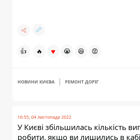
♥
👍
🔥
😭
😆
😡
НОВИНИ КИЄВА
РЕМОНТ ДОРІГ
16:55, 04 листопада 2022
У Києві збільшилась кількість ви
робити, якщо ви лишились в кабі