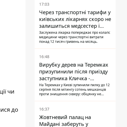
17:03
Через транспортні тарифи у
київських лікарнях скоро не
залишиться медсестер і
санітарок - професор
Заслужена лікарка попереджає про колапс
медицини через транспортні витрати
Голубовська
понад 12 тисяч гривень на місяць.
16:48
Вирубку дерев на Теремках
призупинили після приїзду
заступника Кличка -
почався діалог
На Теремках у Києві зупинили пилку до 12
серпня після мітингу сотень мешканців
ії чи
проти знищення скверу: обіцянку не
поновлювати роботи дав особисто
заступник Кличка, Петро Пантелеєв, що
прибув налагодити комунікацію
тися до
16:37
Жовтневий палац на
Майдані заберуть у