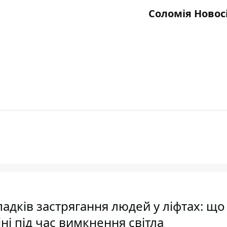
Соломія Новос
падків застрягання людей у ліфтах: що
ні під час вимкнення світла