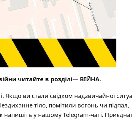
 війни читайте в розділі—
ВІЙНА
.
і
. Якщо ви стали свідком надзвичайної ситуац
бездиханне тіло, помітили вогонь чи підпал,
кож напишіть у нашому Telegram-чаті. Приєдна