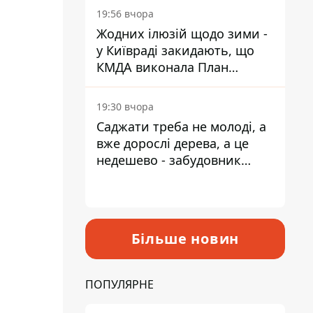
19:56 вчора
Жодних ілюзій щодо зими -
у Київраді закидають, що
КМДА виконала План
стійкості на 20%
19:30 вчора
Саджати треба не молоді, а
вже дорослі дерева, а це
недешево - забудовник
Ніконов
Більше новин
ПОПУЛЯРНЕ