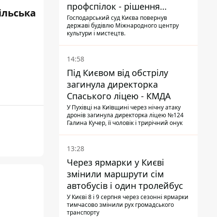
профспілок - рішення
ільська
Господарського суду
Господарський суд Києва повернув
державі будівлю Міжнародного центру
культури і мистецтв.
14:58
Під Києвом від обстрілу
загинула директорка
Спаського ліцею - КМДА
У Пухівці на Київщині через нічну атаку
дронів загинула директорка ліцею №124
Галина Кучер, її чоловік і трирічний онук
13:28
Через ярмарки у Києві
змінили маршрути сім
автобусів і один тролейбус
У Києві 8 і 9 серпня через сезонні ярмарки
тимчасово змінили рух громадського
транспорту