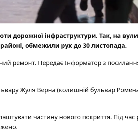
ти дорожної інфраструктури. Так, на вули
айоні, обмежили рух до 30 листопада.
чний ремонт. Передає
Інформатор
з посиланн
львару Жуля Верна (колишній бульвар Ромен
аштувати частину нового покриття. Під час 
ежено.