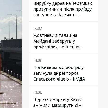
Вирубку дерев на Теремках
призупинили після приїзду
заступника Кличка -
почався діалог
16:37
Жовтневий палац на
Майдані заберуть у
профспілок - рішення
Господарського суду
14:58
Під Києвом від обстрілу
загинула директорка
Спаського ліцею - КМДА
13:28
Через ярмарки у Києві
змінили маршрути сім