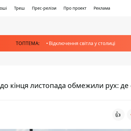
оші
Треш
Прес-релізи
Про проект
Реклама
ТОПТЕМА:
Відключення світла у столиці
до кінця листопада обмежили рух: де
👍