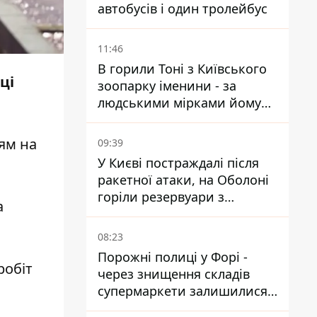
автобусів і один тролейбус
11:46
В горили Тоні з Київського
ці
зоопарку іменини - за
людськими мірками йому
вже понад 90 років
ям на
09:39
У Києві постраждалі після
ракетної атаки, на Оболоні
горіли резервуари з
а
паливом
08:23
Порожні полиці у Форі -
робіт
через знищення складів
супермаркети залишилися
без асортименту