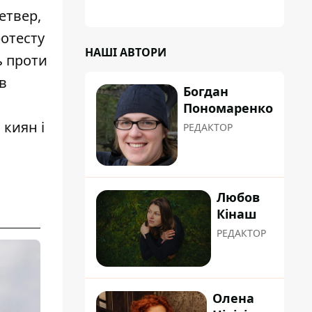
етвер,
ротесту
НАШІ АВТОРИ
ь проти
в
Богдан
Пономаренко
 киян і
РЕДАКТОР
Любов
Кінаш
РЕДАКТОР
Олена