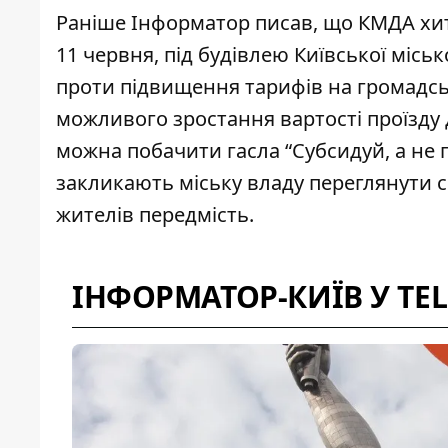
Раніше Інформатор писав, що
КМДА хит
11 червня, під будівлею Київської міськ
проти підвищення тарифів на громадсь
можливого зростання вартості проїзду 
можна побачити гасла “Субсидуй, а не г
закликають міську владу переглянути с
жителів передмість.
ІНФОРМАТОР-КИЇВ У TE