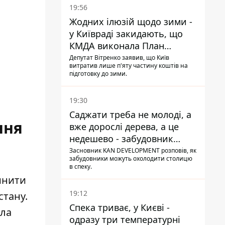
19:56
Жодних ілюзій щодо зими -
у Київраді закидають, що
КМДА виконала План
стійкості на 20%
Депутат Вітренко заявив, що Київ
витратив лише п'яту частину коштів на
підготовку до зими.
19:30
Саджати треба не молоді, а
ння
вже дорослі дерева, а це
недешево - забудовник
Ніконов
Засновник KAN DEVELOPMENT розповів, як
забудовники можуть охолодити столицю
в спеку.
инити
19:12
стану.
Спека триває, у Києві -
ула
одразу три температурні