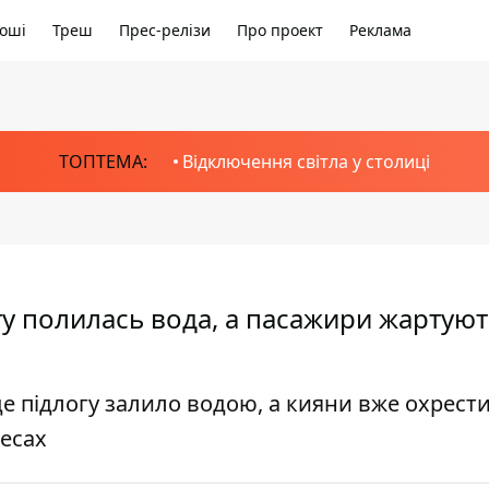
оші
Треш
Прес-релізи
Про проект
Реклама
ТОПТЕМА:
Відключення світла у столиці
ту полилась вода, а пасажири жартую
 де підлогу залило водою, а кияни вже охрест
есах