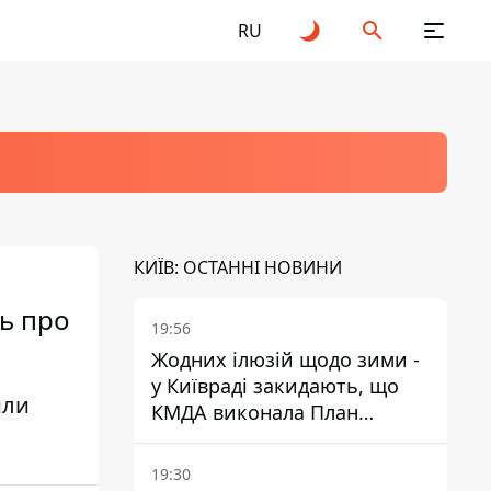
RU
КИЇВ: ОСТАННІ НОВИНИ
ть про
19:56
Жодних ілюзій щодо зими -
у Київраді закидають, що
или
КМДА виконала План
стійкості на 20%
19:30