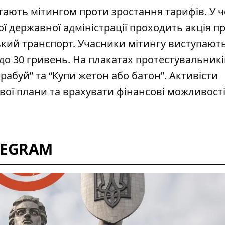
ають мітингом проти зростання
тарифів.
У ч
ої державної адміністрації проходить акція п
кий транспорт. Учасники мітингу виступают
до 30 гривень. На плакатах протестувальникі
рабуй” та “Купи жетон або батон”. Активісти
вої плани та врахувати фінансові можливості
LEGRAM