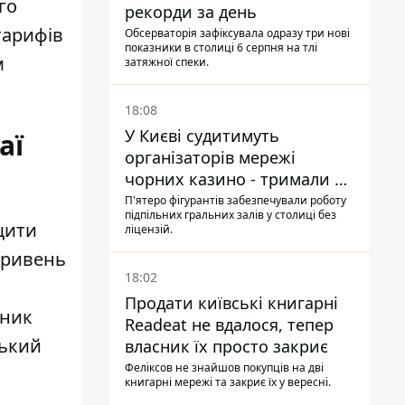
го
рекорди за день
тарифів
Обсерваторія зафіксувала одразу три нові
показники в столиці 6 серпня на тлі
м
затяжної спеки.
18:08
У Києві судитимуть
аї
організаторів мережі
чорних казино - тримали 39
закладів
П'ятеро фігурантів забезпечували роботу
підпільних гральних залів у столиці без
щити
ліцензій.
гривень
18:02
Продати київські книгарні
вник
Readeat не вдалося, тепер
ський
власник їх просто закриє
Феліксов не знайшов покупців на дві
книгарні мережі та закриє їх у вересні.