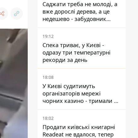
Саджати треба не молоді, а
вже дорослі дерева, а це
недешево - забудовник
Ніконов
19:12
Спека триває, у Києві -
одразу три температурні
рекорди за день
18:08
У Києві судитимуть
організаторів мережі
чорних казино - тримали 39
закладів
18:02
Продати київські книгарні
Readeat не вдалося, тепер