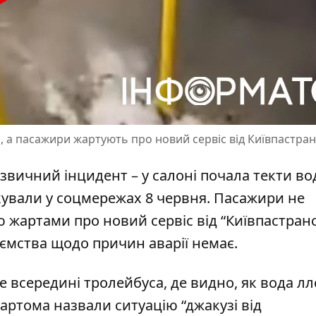
, а пасажири жартують про новий сервіс від Київпастран
звичний інцидент – у салоні почала текти во
кували у соцмережах 8 червня. Пасажири
не
ію жартами
про новий сервіс від “Київпастранс
иємства щодо причин аварії немає.
 всередині тролейбуса, де видно, як вода лл
артома назвали ситуацію
“джакузі від