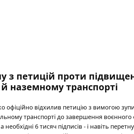
у з петицій проти підвище
 й наземному транспорті
чко офіційно відхилив петицію з вимогою зуп
альному транспорті до завершення воєнного 
а необхідні 6 тисяч підписів - і навіть перетн