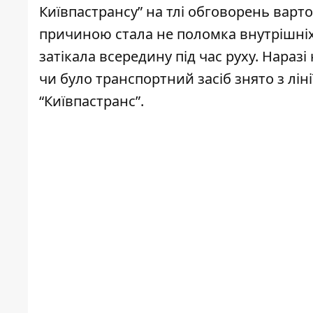
Київпастрансу” на тлі обговорень вартос
причиною стала не поломка внутрішніх
затікала всередину під час руху. Нараз
чи було транспортний засіб знято з лін
“Київпастранс”.