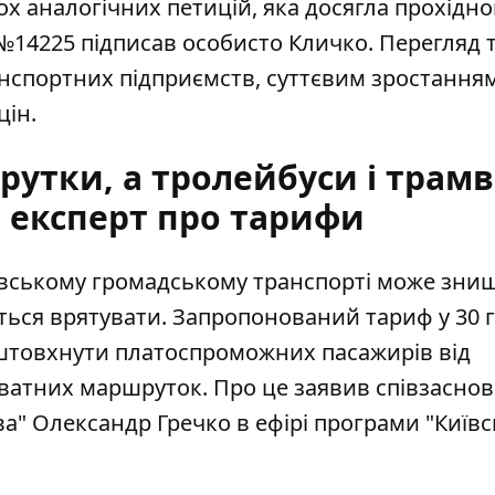
ох аналогічних петицій, яка досягла прохідно
 №14225 підписав особисто Кличко. Перегляд 
спортних підприємств, суттєвим зростання
цін.
утки, а тролейбуси і трамв
- експерт про тарифи
київському громадському транспорті може зни
ається врятувати. Запропонований
тариф у 30 
штовхнути платоспроможних пасажирів від
риватних маршруток. Про це заявив співзасно
ва" Олександр Гречко в ефірі програми "Київ