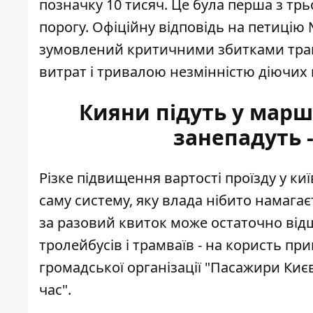
позначку 10 тисяч. Це була перша з трь
порогу. Офіційну відповідь на петицію
зумовлений критичними збитками тран
витрат і тривалою незмінністю діючих 
Кияни підуть у маршр
занепадуть 
Різке підвищення вартості проїзду у 
саму систему, яку влада нібито намаг
за разовий квиток
може остаточно від
тролейбусів і трамваїв - на користь п
громадської організації "Пасажири Киє
час".