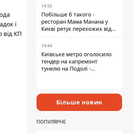
Пантелеєв
14:55
вода
Побільше б такого -
ресторан Мама Манана у
адок і
Києві рятує перехожих від
р від КП
спеки
14:44
Київське метро оголосило
тендер на капремонт
тунелю на Подолі -
триватиме майже два роки
Більше новин
ПОПУЛЯРНЕ