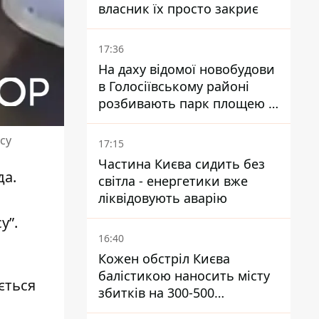
власник їх просто закриє
17:36
На даху відомої новобудови
в Голосіївському районі
розбивають парк площею в
гектар
су
17:15
Частина Києва сидить без
да.
світла - енергетики вже
ліквідовують аварію
у”.
16:40
Кожен обстріл Києва
балістикою наносить місту
ється
збитків на 300-500
мільйонів - Петро