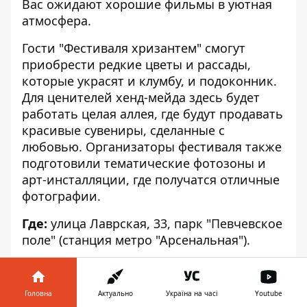
Вас ожидают хорошие фильмы в уютная
атмосфера.
Гости "Фестиваля хризантем" смогут
приобрести редкие цветы и рассады,
которые украсят и клумбу, и подоконник.
Для ценителей хенд-мейда здесь будет
работать целая аллея, где будут продавать
красивые сувениры, сделанные с
любовью. Организаторы фестиваля также
подготовили тематические фотозоны и
арт-инсталляции, где получатся отличные
фотографии.
Где:
улица Лаврская, 33, парк "Певчевское
поле" (станция метро "Арсенальная").
Когда:
с 9:00 до 21:00, без перерывов и
выходных.
Головна
Актуально
Україна на часі
Youtube