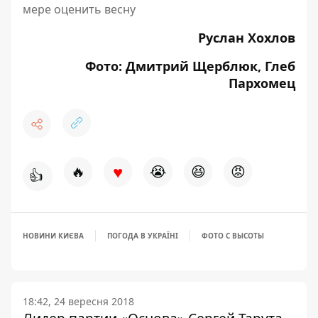
мере оценить весну
Руслан Хохлов
Фото: Дмитрий Щерблюк, Глеб
Пархомец
♥
🔥
😭
😆
😡
👍
НОВИНИ КИЄВА
ПОГОДА В УКРАЇНІ
ФОТО С ВЫСОТЫ
18:42, 24 вересня 2018