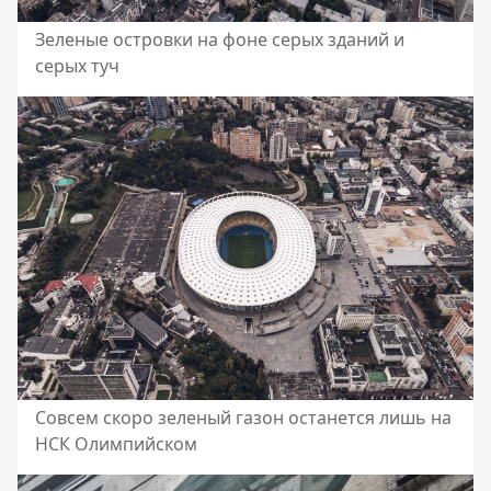
Зеленые островки на фоне серых зданий и
серых туч
Совсем скоро зеленый газон останется лишь на
НСК Олимпийском