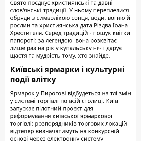
Свято поєднує християнські та давні
слов'янські традиції. У ньому переплелися
обряди з символікою сонця, води, вогню й
рослин та християнська дата Різдва Іоана
Хрестителя. Серед традицій - пошук квітки
папороті: за легендою, вона розквітає
лише раз на рік у купальську ніч і дарує
щастя та мудрість тому, хто знайде.
Київські ярмарки і культурні
події влітку
Ярмарок у Пирогові відбудеться на тлі змін
у системі торгівлі по всій столиці. Київ
запускає пілотний проєкт для
реформування київської ярмаркової
торгівлі
: розпорядників торгових локацій
відтепер визначатимуть на конкурсній
основі через електронну систему