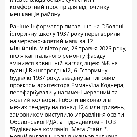
комфортний простір для відпочинку
мешканців району.
Раніше Інформатор писав, що
н
а Оболоні
історичну школу 1937 року перетворили
на червоно-жовтий
маяк за 12
мільйонів.
У вівторок, 26 травня 2026 року,
після капітального ремонту фасаду
змінився зовнішній вигляд ліцею №8 на
вулиці Вишгородській, 6. Історичну
будівлю 1937 року, зведену за типовим
проєктом архітектора Еммануїла Коднера,
перефарбували у насичені червоний та
жовтий кольори. Роботи виконали в
межах тендеру на понад 12,4 млн гривень,
замовником виступило Управління освіти
Оболонської РДА, а підрядником – ТОВ
"Будівельна компанія "Мега Стайл"".
Новий вигляд школи викликав активне