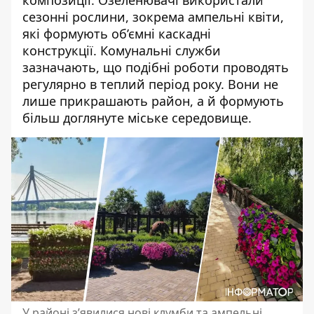
сезонні рослини
, зокрема ампельні квіти,
які формують об’ємні каскадні
конструкції.
Комунальні служби
зазначають, що подібні роботи проводять
регулярно в теплий період року. Вони не
лише прикрашають район, а й формують
більш доглянуте міське середовище.
У районі з’явилися нові клумби та ампельні