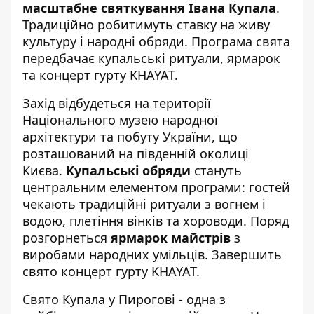
масштабне святкування Івана Купала
.
Традиційно робитимуть ставку на живу
культуру і народні обряди. Програма свята
передбачає купальські ритуали,
ярмарок
та концерт гурту KHAYAT.
Захід відбудеться на території
Національного музею народної
архітектури та побуту України, що
розташований на
південній околиці
Києва
.
Купальські обряди
стануть
центральним елементом програми: гостей
чекають традиційні ритуали з вогнем і
водою, плетіння вінків та хороводи. Поряд
розгорнеться
ярмарок майстрів
з
виробами народних умільців. Завершить
свято концерт гурту KHAYAT.
Свято Купала у Пирогові - одна з