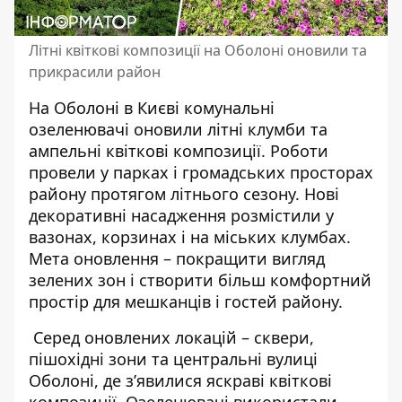
Літні квіткові композиції на Оболоні оновили та
прикрасили район
На Оболоні в Києві комунальні
озеленювачі оновили літні клумби та
ампельні квіткові композиції. Роботи
провели у парках і громадських просторах
району протягом літнього сезону. Нові
декоративні насадження розмістили у
вазонах
, корзинах і на міських клумбах.
Мета оновлення – покращити вигляд
зелених зон і створити більш комфортний
простір для мешканців і гостей району.
Серед оновлених локацій – сквери,
пішохідні зони та центральні вулиці
Оболоні, де з’явилися яскраві квіткові
композиції. Озеленювачі
використали