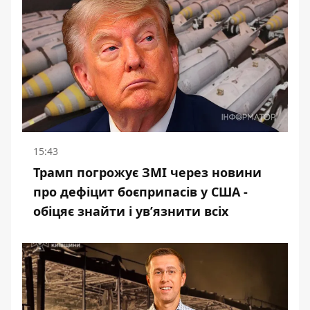
15:43
Трамп погрожує ЗМІ через новини
про дефіцит боєприпасів у США -
обіцяє знайти і ув’язнити всіх