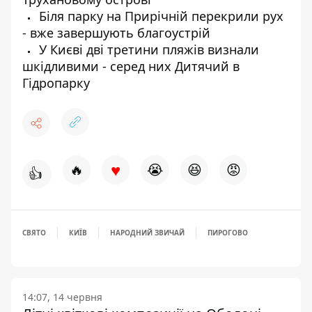
Біля парку на Прирічній перекрили рух
- вже завершують благоустрій
У Києві дві третини пляжів визнали
шкідливими - серед них Дитячий в
Гідропарку
♥
🔥
😭
😆
😡
👍
СВЯТО
КИЇВ
НАРОДНИЙ ЗВИЧАЙ
ПИРОГОВО
14:07, 14 червня